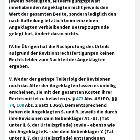
jeweils beteiligten, Mitverfügungsgewalt
innehabenden Angeklagten nicht jeweils den
Wert der gesamten Beute, sondern lediglich den
nach Aufteilung letztlich beim einzelnen
Angeklagten verbleibenden Betrag zugrunde
gelegt hat, ändert daran nichts.
IV. Im Übrigen hat die Nachprüfung des Urteils
aufgrund der Revisionsrechtfertigungen keinen
Rechtsfehler zum Nachteil der Angeklagten
ergeben.
V. Weder der geringe Teilerfolg der Revisionen
noch das Alter der Angeklagten lassen es unbillig
erscheinen, sie mit den gesamten Kosten ihrer
Rechtsmittel zu belasten (s. §
473
Abs. 4 StPO, §§
74
,
109
Abs. 2 Satz 1 JGG). Dementsprechend
haben die Angeklagten S. und R. jeweils die durch
ihre Revisionen dem Nebenkläger At.-St. (Tat
unter II. 6. der Urteilsgründe) sowie - ebenso wie
der Angeklagte K. - die dem Nebenkläger Y. (Tat
unter II. 7. der Urteilsgründe) entstandenen