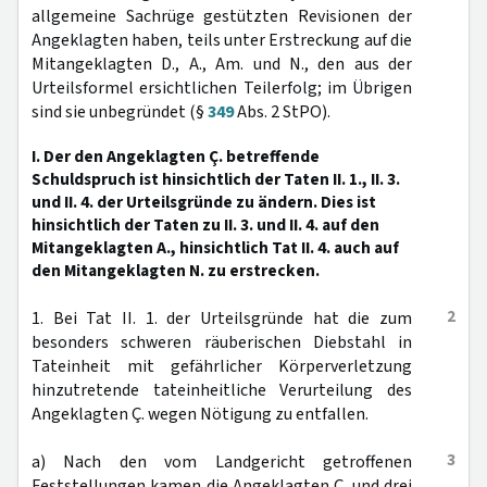
allgemeine Sachrüge gestützten Revisionen der
Angeklagten haben, teils unter Erstreckung auf die
Mitangeklagten D., A., Am. und N., den aus der
Urteilsformel ersichtlichen Teilerfolg; im Übrigen
sind sie unbegründet (§
349
Abs. 2 StPO).
I. Der den Angeklagten Ç. betreffende
Schuldspruch ist hinsichtlich der Taten II. 1., II. 3.
und II. 4. der Urteilsgründe zu ändern. Dies ist
hinsichtlich der Taten zu II. 3. und II. 4. auf den
Mitangeklagten A., hinsichtlich Tat II. 4. auch auf
den Mitangeklagten N. zu erstrecken.
2
1. Bei Tat II. 1. der Urteilsgründe hat die zum
besonders schweren räuberischen Diebstahl in
Tateinheit mit gefährlicher Körperverletzung
hinzutretende tateinheitliche Verurteilung des
Angeklagten Ç. wegen Nötigung zu entfallen.
3
a) Nach den vom Landgericht getroffenen
Feststellungen kamen die Angeklagten Ç. und drei