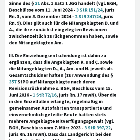
Sinne des §
31
Abs. 1 Satz 1 JGG handelt (vgl. BGH,
Beschlüsse vom 11. Juni 2024 -
3 StR 151/24
, juris
Rn. 3; vom 5. Dezember 2024 -
2 StR 347/24
, juris
Rn. 9). Dies gilt auch für die Mitangeklagten D. und
A., die ihre zunächst eingelegten Revisionen
zwischenzeitlich zurückgenommen haben, sowie
den Mitangeklagten Am.
III. Die Einziehungsentscheidung ist dahin zu
ergänzen, dass die Angeklagten K. und Ç. sowie
die Mitangeklagten D., A., Am. und N. jeweils als
Gesamtschuldner haften (zur Anwendung des §
357
StPO auf Mitangeklagte nach deren
Revisionsrücknahme s. BGH, Beschluss vom 15.
Juni 2016 -
1 StR 72/16
, juris Rn. 17 mwN). Über die
in den Einzelfällen erlangte, regelmäßig in
gemeinsamen Autofahrten transportierte und
einvernehmlich geteilte Beute hatten stets
mehrere Angeklagte Mitverfügungsgewalt (vgl.
BGH, Beschluss vom 7. März 2023 -
3 StR 397/22
,
juris Rn. 16 mwN). Dass das Landgericht bei den