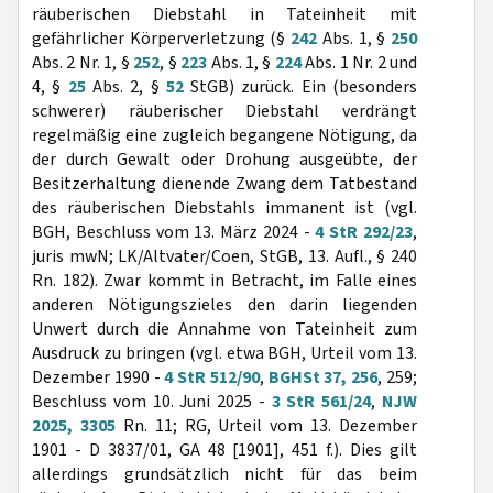
räuberischen Diebstahl in Tateinheit mit
gefährlicher Körperverletzung (§
242
Abs. 1, §
250
Abs. 2 Nr. 1, §
252
, §
223
Abs. 1, §
224
Abs. 1 Nr. 2 und
4, §
25
Abs. 2, §
52
StGB) zurück. Ein (besonders
schwerer) räuberischer Diebstahl verdrängt
regelmäßig eine zugleich begangene Nötigung, da
der durch Gewalt oder Drohung ausgeübte, der
Besitzerhaltung dienende Zwang dem Tatbestand
des räuberischen Diebstahls immanent ist (vgl.
BGH, Beschluss vom 13. März 2024 -
4 StR 292/23
,
juris mwN; LK/Altvater/Coen, StGB, 13. Aufl., § 240
Rn. 182). Zwar kommt in Betracht, im Falle eines
anderen Nötigungszieles den darin liegenden
Unwert durch die Annahme von Tateinheit zum
Ausdruck zu bringen (vgl. etwa BGH, Urteil vom 13.
Dezember 1990 -
4 StR 512/90
,
BGHSt 37, 256
, 259;
Beschluss vom 10. Juni 2025 -
3 StR 561/24
,
NJW
2025, 3305
Rn. 11; RG, Urteil vom 13. Dezember
1901 - D 3837/01, GA 48 [1901], 451 f.). Dies gilt
allerdings grundsätzlich nicht für das beim