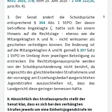
NStZ 2015, 276
; vom 25. Juni 2025 -
2 StR 222/25
,
juris Rn. 4).
9
3. Der Senat ändert die Schuldsprüche
entsprechend §
354
Abs. 1 StPO. Der davon
betroffene Angeklagte Ç. hätte sich bei einem
Hinweis auf die Rechtslage - ebenso wie die
Mitangeklagten A. und N. - nicht wirksamer als
geschehen verteidigen können. Die Änderung ist
auf die Mitangeklagten A. und N. gemäß §
357
Satz
1 StPO im Umfang ihrer jeweiligen Beteiligung zu
erstrecken. Die Rechtsfolgenaussprüche werden
von der Schuldspruchänderung nicht berührt, da
angesichts des gleichbleibenden Strafrahmens und
der vorrangig am Erziehungsbedarf ausgerichteten
Jugendstrafen auszuschließen ist, dass das
Landgericht diese geringer bemessen hätte.
II. Hinsichtlich des Strafausspruchs stellt der
Senat klar, dass es sich bei den verhängten
Strafen jeweils um eine Einheitsjugendstrafe im