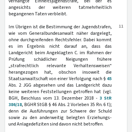
verhängte Einheitsjugendstrafe, bei der es
angesichts der weiteren tatmehrheitlich
begangenen Taten verbleibt.
11
Im Übrigen ist die Bestimmung der Jugendstrafen,
wie vom Generalbundesanwalt näher dargelegt,
ohne durchgreifenden Rechtsfehler. Dabei kommt
es im Ergebnis nicht darauf an, dass das
Landgericht beim Angeklagten C. im Rahmen der
Prüfung schädlicher Neigungen frühere
„strafrechtlich relevante Verhaltensweisen“
herangezogen hat, obschon insoweit die
Staatsanwaltschaft von einer Verfolgung nach §
45
Abs. 2 JGG abgesehen und das Landgericht dazu
keine weiteren Feststellungen getroffen hat (vgl.
BGH, Beschluss vom 13. Dezember 2018 -
3 StR
386/18
, BGHR StGB § 46 Abs. 2 Vorleben 35 Rn. 6 f.);
denn die Ausführungen zur Schwere der Schuld
sowie zu den anderweitig belegten Erziehungs-
und Anlagedefiziten sind davon nicht betroffen.