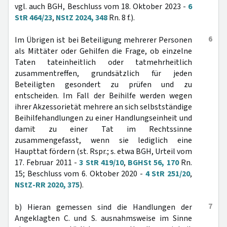
vgl. auch BGH, Beschluss vom 18. Oktober 2023 -
6
StR 464/23
,
NStZ 2024, 348
Rn. 8 f.).
6
Im Übrigen ist bei Beteiligung mehrerer Personen
als Mittäter oder Gehilfen die Frage, ob einzelne
Taten tateinheitlich oder tatmehrheitlich
zusammentreffen, grundsätzlich für jeden
Beteiligten gesondert zu prüfen und zu
entscheiden. Im Fall der Beihilfe werden wegen
ihrer Akzessorietät mehrere an sich selbstständige
Beihilfehandlungen zu einer Handlungseinheit und
damit zu einer Tat im Rechtssinne
zusammengefasst, wenn sie lediglich eine
Haupttat fördern (st. Rspr.; s. etwa BGH, Urteil vom
17. Februar 2011 -
3 StR 419/10
,
BGHSt 56, 170
Rn.
15; Beschluss vom 6. Oktober 2020 -
4 StR 251/20
,
NStZ-RR 2020, 375
).
7
b) Hieran gemessen sind die Handlungen der
Angeklagten C. und S. ausnahmsweise im Sinne