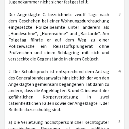
Jugendkammer nicht sicher festgestellt.
3
Der Angeklagte C. bezeichnete zwölf Tage nach
dem Geschehen bei einer Wohnungsdurchsuchung
eingesetzte Polizeibeamte unter anderem als
„Hundesöhne“, „Hurensöhne“ und „Bastarde“. Am
Folgetag führte er auf dem Weg zu einer
Polizeiwache ein Reizstoffsprühgerät ohne
Prüfzeichen und einen Schlagring mit sich und
versteckte die Gegenstände in einem Gebüsch.
4
2. Der Schuldspruch ist entsprechend dem Antrag
des Generalbundesanwalts hinsichtlich der von den
Angeklagten gemeinsam begangenen Tat dahin zu
ändern, dass die Angeklagten S. und C. insoweit der
gefährlichen Körperverletzung in zwei
tateinheitlichen Fällen sowie der Angeklagte T. der
Beihilfe dazu schuldig sind.
5
a) Die Verletzung höchstpersönlicher Rechtsgüter
verschiedener Personen ist einer additiven