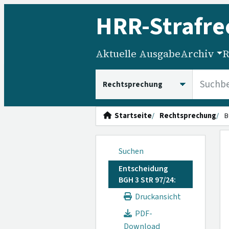
HRR
-Strafre
Aktuelle Ausgabe
Archiv
R
HRRS durchsuchen
Startseite
Rechtsprechung
B
Suchen
Entscheidung
BGH 3 StR 97/24:
Druckansicht
PDF-
Download