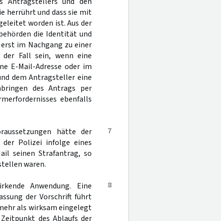
s Antragstellers und den
 herrührt und dass sie mit
eleitet worden ist. Aus der
behörden die Identität und
 erst im Nachgang zu einer
 der Fall sein, wenn eine
ene E-Mail-Adresse oder im
und dem Antragsteller eine
Anbringen des Antrags per
merfordernisses ebenfalls
7
oraussetzungen hätte der
 der Polizei infolge eines
ail seinen Strafantrag, so
stellen waren.
8
wirkende Anwendung. Eine
ssung der Vorschrift führt
nmehr als wirksam eingelegt
Zeitpunkt des Ablaufs der