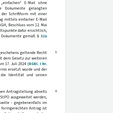
r „einfachen“ E-Mail ohne
eide Dokumente gelangten
 der Schriftform mit einer
ag mittels einfacher E-Mail
 BGH, Beschluss vom 12. Mai
ltspunkte dafür ersichtlich,
her Dokumente gemäß §
32a
5
sgeschehens geltende Recht
mit dem Gesetz zur weiteren
am 17. Juli 2024 (
BGBl. I Nr.
rnis ersetzt wurde und der
ie Identität und seinen
6
hen Antragstellung abseits
StPO ausgeweitet werden,
swille - gegebenenfalls im
n formgerechten Antrag ist