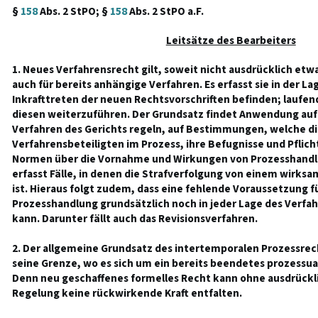
§
158
Abs. 2 StPO; §
158
Abs. 2 StPO a.F.
Leitsätze des Bearbeiters
1. Neues Verfahrensrecht gilt, soweit nicht ausdrücklich etw
auch für bereits anhängige Verfahren. Es erfasst sie in der Lag
Inkrafttreten der neuen Rechtsvorschriften befinden; laufen
diesen weiterzuführen. Der Grundsatz findet Anwendung auf V
Verfahren des Gerichts regeln, auf Bestimmungen, welche di
Verfahrensbeteiligten im Prozess, ihre Befugnisse und Pflich
Normen über die Vornahme und Wirkungen von Prozesshandlu
erfasst Fälle, in denen die Strafverfolgung von einem wirks
ist. Hieraus folgt zudem, dass eine fehlende Voraussetzung f
Prozesshandlung grundsätzlich noch in jeder Lage des Verf
kann. Darunter fällt auch das Revisionsverfahren.
2. Der allgemeine Grundsatz des intertemporalen Prozessrech
seine Grenze, wo es sich um ein bereits beendetes prozessu
Denn neu geschaffenes formelles Recht kann ohne ausdrückl
Regelung keine rückwirkende Kraft entfalten.