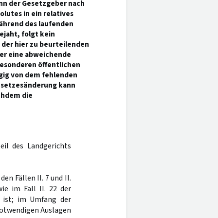
wenn der Gesetzgeber nach
lutes in ein relatives
ährend des laufenden
jaht, folgt kein
der hier zu beurteilenden
der eine abweichende
besonderen öffentlichen
ngig von dem fehlenden
 Gesetzesänderung kann
chdem die
eil des Landgerichts
en Fällen II. 7 und II.
e im Fall II. 22 der
n ist; im Umfang der
 notwendigen Auslagen