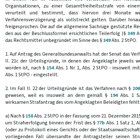
Organisationen, zu einer Gesamtfreiheitsstrafe von ein
verurteilt und bestimmt, dass hiervon drei Monate weg
Verfahrensverzögerung als vollstreckt gelten. Darüber hin
freigesprochen. Die auf die allgemeine Sachrüge gestützte Re
den aus der Beschlussformel ersichtlichen Teilerfolg (§
349
Ab
das Rechtsmittel unbegründet im Sinne des §
349
Abs. 2 StPO.
1. Auf Antrag des Generalbundesanwalts hat der Senat das Verfa
II. 21c der Urteilsgründe, in denen der Angeklagte jeweils 
worden ist, nach §
154
Abs. 1 Nr. 1, Abs. 2 StPO - insoweit mi
Abs. 1 StPO - eingestellt.
2. Im Fall II. 22 der Urteilsgründe ist das Verfahren nach §
20
gewesen, weil es insoweit an dem gemäß §
194
Abs. 1 Sa
wirksamen Strafantrag des vom Angeklagten Beleidigten fehlt
a) Nach §
158
Abs. 2 StPO in der Fassung vom 21. Dezember 201
um Strafverfolgung binnen der Frist des §
77b
Abs. 1 Satz 1, A
(oder zu Protokoll eines Gerichts oder der Staatsanwaltschaf
vorliegenden Fall übersandte der Antragsteller seinen St