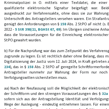
Kriminalpolizei in O. mittels einer Textdatei, die eine
qualifizierte elektronische Signatur beigefügt war. B
ausgedruckt zur Verfahrensakte, ohne dass sie zur Wahrung
Unterschrift des Antragstellers versehen waren. Ein Strafantr
genügt den Anforderungen von §
158
Abs. 2 StPO aF nicht (s.
2022 -
5 StR 398/21
,
BGHSt 67, 69
). Im Übrigen sind keine Anha
dass die Voraussetzungen für die Einreichung elektronisc
StPO gewahrt wurden.
b) Für die Nachprüfung war das zum Zeitpunkt des Verfahren
zugrunde zu legen. Es ist rechtlich daher ohne Belang, dass 
Digitalisierung der Justiz vom 12. Juli 2024, in Kraft getreten 
234
), das in §
158
Abs. 2 StPO aF geregelte Schriftformerforde
Antragsteller nunmehr zur Wahrung der Form nur noch d
Verfolgungswillen sicherstellen muss.
aa) Nach der Neufassung soll die Möglichkeit der elektronisc
der Schriftform und den strengen Voraussetzungen des §
32a
sofern sich aus der Antragstellung Identität und Verfolgung
Wege der Auslegung - eindeutig entnehmen lassen. Für eine