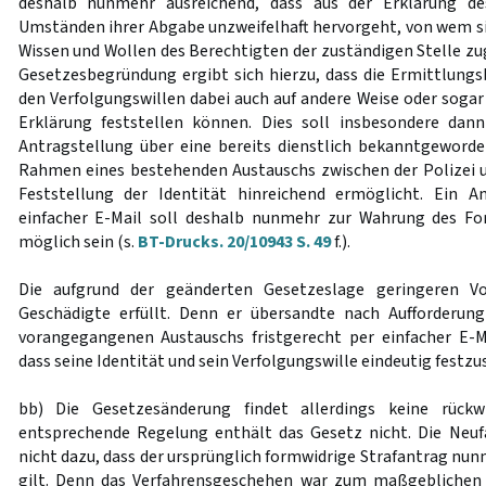
deshalb nunmehr ausreichend, dass aus der Erklärung de
Umständen ihrer Abgabe unzweifelhaft hervorgeht, von wem sie
Wissen und Wollen des Berechtigten der zuständigen Stelle zug
Gesetzesbegründung ergibt sich hierzu, dass die Ermittlungs
den Verfolgungswillen dabei auch auf andere Weise oder sogar
Erklärung feststellen können. Dies soll insbesondere dann
Antragstellung über eine bereits dienstlich bekanntgeword
Rahmen eines bestehenden Austauschs zwischen der Polizei 
Feststellung der Identität hinreichend ermöglicht. Ein 
einfacher E-Mail soll deshalb nunmehr zur Wahrung des For
möglich sein (s.
BT-Drucks. 20/10943 S. 49
f.).
Die aufgrund der geänderten Gesetzeslage geringeren V
Geschädigte erfüllt. Denn er übersandte nach Aufforderung
vorangegangenen Austauschs fristgerecht per einfacher E-M
dass seine Identität und sein Verfolgungswille eindeutig festzu
bb) Die Gesetzesänderung findet allerdings keine rück
entsprechende Regelung enthält das Gesetz nicht. Die Neufa
nicht dazu, dass der ursprünglich formwidrige Strafantrag nu
gilt. Denn das Verfahrensgeschehen war zum maßgeblichen 