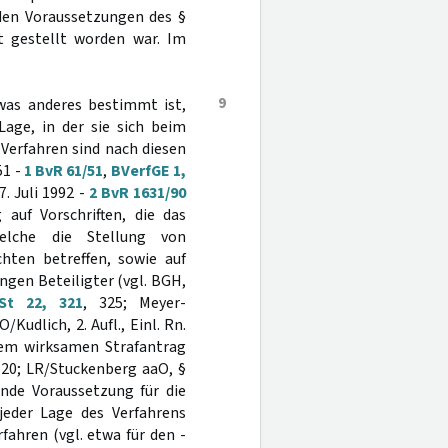
 den Voraussetzungen des §
t gestellt worden war. Im
9
twas anderes bestimmt ist,
Lage, in der sie sich beim
 Verfahren sind nach diesen
51 -
1 BvR 61/51
,
BVerfGE 1,
7. Juli 1992 -
2 BvR 1631/90
auf Vorschriften, die das
elche die Stellung von
chten betreffen, sowie auf
gen Beteiligter (vgl. BGH,
St 22, 321
, 325; Meyer-
Kudlich, 2. Aufl., Einl. Rn.
einem wirksamen Strafantrag
. 20; LR/Stuckenberg aaO, §
ende Voraussetzung für die
jeder Lage des Verfahrens
fahren (vgl. etwa für den -