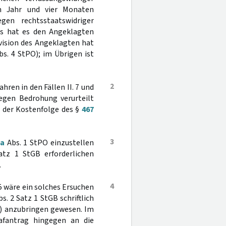
em Jahr und vier Monaten
en rechtsstaatswidriger
aus hat es den Angeklagten
vision des Angeklagten hat
s. 4 StPO); im Übrigen ist
2
hren in den Fällen II. 7 und
wegen Bedrohung verurteilt
t der Kostenfolge des §
467
3
6a
Abs. 1 StPO einzustellen
tz 1 StGB erforderlichen
.
4
5 wäre ein solches Ersuchen
bs. 2 Satz 1 StGB schriftlich
t) anzubringen gewesen. Im
rafantrag hingegen an die