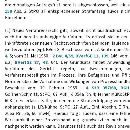
dreimonatigen Antragsfrist bereits abgeschlossen, weil ein
158
Abs. 2 StPO aF entsprechender Strafantrag zuvor nich
Einzelnen:
(1) Neues Verfahrensrecht gilt, soweit nicht ausdrücklich e
auch für bereits anhängige Verfahren. Es erfasst sie in der 
Inkrafttreten der neuen Rechtsvorschriften befinden; laufende
weiterzuführen (vgl. BVerfG, Beschlüsse vom 27. September 19
4
, 6; vom 31. Mai 1960 -
2 BvL 4/59
,
BVerfGE 11, 139
, 146; vom 
u.a.,
BVerfGE 87, 48
, 64). Der Grundsatz findet Anwendung 
Verfahren des Gerichts regeln, auf Bestimmungen, w
Verfahrensbeteiligten im Prozess, ihre Befugnisse und Pfli
Normen über die Vornahme und Wirkungen von Prozesshandlun
Beschluss vom 19. Februar 1969 -
4 StR 357/68
,
BGH
Goßner/Schmitt, StPO, 67. Aufl., § 354a Rn. 4; ferner MüKoStPO/
608 f.). Er erfasst Fälle, in denen die Strafverfolgung von 
abhängig ist (s. LR/Kühne, StPO, 27. Aufl., Einl. Abschn. E Rn
206a Rn. 36, 60 mwN). Hieraus folgt zudem, dass eine fehl
Wirksamkeit einer Prozesshandlung grundsätzlich noch in 
nachgeholt werden kann. Darunter fällt auch das Revisionsver