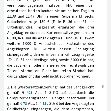
anderem Bargeld und EC-Karten, die sie
vereinbarungsgemäß nutzten. Mit einer der
erbeuteten Karten kauften sie am selben Tag um
11.38 und 11.47 Uhr in einem Supermarkt sechs
Gutscheine zu je 150 € (Fälle B. 36 und 37 der
Urteilsgründe). Insgesamt erlangten die drei
Angeklagten durch die Karteneinsätze gemeinsam
6.198,94 € und die Angeklagten Di. und De. zu zweit
weitere 1.000 €. Anlässlich der Festnahme des
Angeklagten Di. wurden dessen Schlagring
sichergestellt, den er in seinem Fahrzeug lagerte
(Fall B. 51 der Urteilsgründe), sowie 2.000 € in bar,
die „aus einer oder mehrerer der rechtswidrigen
Taten“ stammten. Einer konkreten Straftat hat
das Landgericht das Geld nicht zuordnen können.
5
2. Die „Wertersatzeinziehung“ hat das Landgericht
gemäß §
421
Abs. 1 StPO auf das durch die
Computerbetrugstaten Erlangte beschränkt und
gemäß §
73
Abs. 1, §
73c
StGB bei den Angeklagten
Geldbeträge eingezogen, die dem entsprechen,