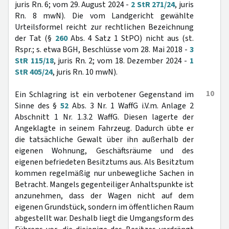
juris Rn. 6; vom 29. August 2024 -
2 StR 271/24
, juris
Rn. 8 mwN). Die vom Landgericht gewählte
Urteilsformel reicht zur rechtlichen Bezeichnung
der Tat (§
260
Abs. 4 Satz 1 StPO) nicht aus (st.
Rspr.; s. etwa BGH, Beschlüsse vom 28. Mai 2018 -
3
StR 115/18
, juris Rn. 2; vom 18. Dezember 2024 -
1
StR 405/24
, juris Rn. 10 mwN).
10
Ein Schlagring ist ein verbotener Gegenstand im
Sinne des §
52
Abs. 3 Nr. 1 WaffG i.V.m. Anlage 2
Abschnitt 1 Nr. 1.3.2 WaffG. Diesen lagerte der
Angeklagte in seinem Fahrzeug. Dadurch übte er
die tatsächliche Gewalt über ihn außerhalb der
eigenen Wohnung, Geschäftsräume und des
eigenen befriedeten Besitztums aus. Als Besitztum
kommen regelmäßig nur unbewegliche Sachen in
Betracht. Mangels gegenteiliger Anhaltspunkte ist
anzunehmen, dass der Wagen nicht auf dem
eigenen Grundstück, sondern im öffentlichen Raum
abgestellt war. Deshalb liegt die Umgangsform des