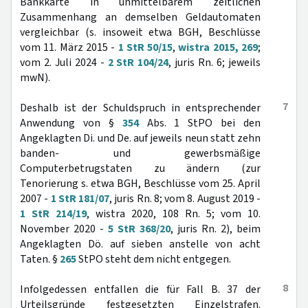
Bankkarte in unmittelbarem zeitlichen
Zusammenhang an demselben Geldautomaten
vergleichbar (s. insoweit etwa BGH, Beschlüsse
vom 11. März 2015 -
1 StR 50/15
,
wistra 2015, 269
;
vom 2. Juli 2024 -
2 StR 104/24
, juris Rn. 6; jeweils
mwN).
7
Deshalb ist der Schuldspruch in entsprechender
Anwendung von §
354
Abs. 1 StPO bei den
Angeklagten Di. und De. auf jeweils neun statt zehn
banden- und gewerbsmäßige
Computerbetrugstaten zu ändern (zur
Tenorierung s. etwa BGH, Beschlüsse vom 25. April
2007 -
1 StR 181/07
, juris Rn. 8; vom 8. August 2019 -
1 StR 214/19
, wistra 2020, 108 Rn. 5; vom 10.
November 2020 -
5 StR 368/20
, juris Rn. 2), beim
Angeklagten Dö. auf sieben anstelle von acht
Taten. §
265
StPO steht dem nicht entgegen.
8
Infolgedessen entfallen die für Fall B. 37 der
Urteilsgründe festgesetzten Einzelstrafen.