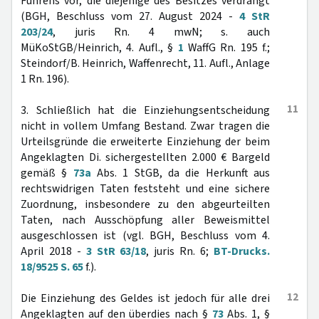
Führens vor, die diejenige des Besitzes verdrängt
(BGH, Beschluss vom 27. August 2024 -
4 StR
203/24
, juris Rn. 4 mwN; s. auch
MüKoStGB/Heinrich, 4. Aufl., §
1
WaffG Rn. 195 f.;
Steindorf/B. Heinrich, Waffenrecht, 11. Aufl., Anlage
1 Rn. 196).
11
3. Schließlich hat die Einziehungsentscheidung
nicht in vollem Umfang Bestand. Zwar tragen die
Urteilsgründe die erweiterte Einziehung der beim
Angeklagten Di. sichergestellten 2.000 € Bargeld
gemäß §
73a
Abs. 1 StGB, da die Herkunft aus
rechtswidrigen Taten feststeht und eine sichere
Zuordnung, insbesondere zu den abgeurteilten
Taten, nach Ausschöpfung aller Beweismittel
ausgeschlossen ist (vgl. BGH, Beschluss vom 4.
April 2018 -
3 StR 63/18
, juris Rn. 6;
BT-Drucks.
18/9525 S. 65
f.).
12
Die Einziehung des Geldes ist jedoch für alle drei
Angeklagten auf den überdies nach §
73
Abs. 1, §