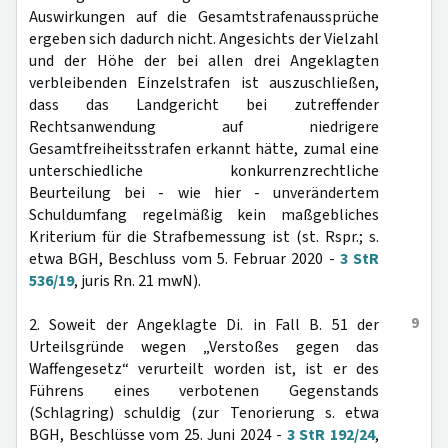
Auswirkungen auf die Gesamtstrafenaussprüche
ergeben sich dadurch nicht. Angesichts der Vielzahl
und der Höhe der bei allen drei Angeklagten
verbleibenden Einzelstrafen ist auszuschließen,
dass das Landgericht bei zutreffender
Rechtsanwendung auf niedrigere
Gesamtfreiheitsstrafen erkannt hätte, zumal eine
unterschiedliche konkurrenzrechtliche
Beurteilung bei - wie hier - unverändertem
Schuldumfang regelmäßig kein maßgebliches
Kriterium für die Strafbemessung ist (st. Rspr.; s.
etwa BGH, Beschluss vom 5. Februar 2020 -
3 StR
536/19
, juris Rn. 21 mwN).
9
2. Soweit der Angeklagte Di. in Fall B. 51 der
Urteilsgründe wegen „Verstoßes gegen das
Waffengesetz“ verurteilt worden ist, ist er des
Führens eines verbotenen Gegenstands
(Schlagring) schuldig (zur Tenorierung s. etwa
BGH, Beschlüsse vom 25. Juni 2024 -
3 StR 192/24
,