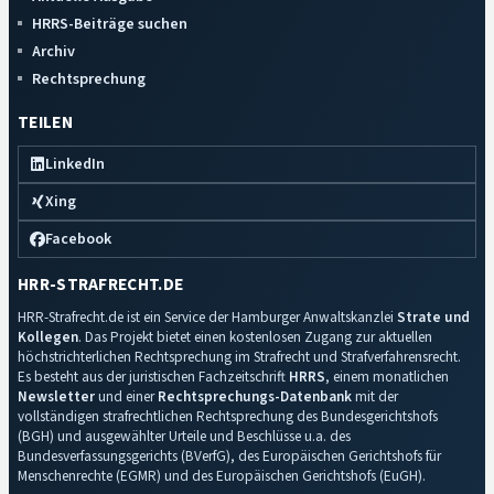
HRRS-Beiträge suchen
Archiv
Rechtsprechung
TEILEN
LinkedIn
Xing
Facebook
HRR-STRAFRECHT.DE
HRR-Strafrecht.de ist ein Service der Hamburger Anwaltskanzlei
Strate und
Kollegen
. Das Projekt bietet einen kostenlosen Zugang zur aktuellen
höchstrichterlichen Rechtsprechung im Strafrecht und Strafverfahrensrecht.
Es besteht aus der juristischen Fachzeitschrift
HRRS
, einem monatlichen
Newsletter
und einer
Rechtsprechungs-Datenbank
mit der
vollständigen strafrechtlichen Rechtsprechung des Bundesgerichtshofs
(BGH) und ausgewählter Urteile und Beschlüsse u.a. des
Bundesverfassungsgerichts (BVerfG), des Europäischen Gerichtshofs für
Menschenrechte (EGMR) und des Europäischen Gerichtshofs (EuGH).