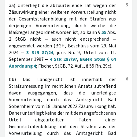
5
aa) Unterliegt die abzuurteilende Tat wegen der
Zäsurwirkung einer weiteren Vorverurteilung nicht
der Gesamtstrafenbildung mit den Strafen aus
derjenigen Vorverurteilung, durch welche die
Maßregel angeordnet worden ist, so kann §
55
Abs.
2 StGB nicht ‒ auch nicht entsprechend ‒
angewendet werden (BGH, Beschluss vom 29. Mai
2024 ‒
3 StR 87/24
, juris Rn. 9; Urteil vom 11.
September 1997 ‒
4 StR 287/97
,
BGHR StGB § 64
Anordnung 4
; Fischer, StGB, 72. Aufl., § 55 Rn. 29c).
6
bb) Das Landgericht ist innerhalb der
Strafzumessung im rechtlichen Ansatz zutreffend
davon ausgegangen, dass die unerledigte
Vorverurteilung durch das Amtsgericht Bad
Sobernheim vom 18. Januar 2022 Zäsurwirkung hat.
Daher unterliegt keine der mit dem angefochtenen
Urteil abgeurteilten Taten einer
Gesamtstrafenbildung mit den Strafen aus der
Vorverurteilung durch das Amtsgericht Bad