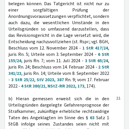
belegen können. Das Tatgericht ist nicht nur zu
einer sorgfältigen Prüfung der
Anordnungsvoraussetzungen verpflichtet, sondern
auch dazu, die wesentlichen Umstände in den
Urteilsgründen so umfassend darzustellen, dass
das Revisionsgericht in die Lage versetzt wird, die
Entscheidung nachzuvollziehen (st. Rspr.; vgl. BGH,
Beschluss vom 12. November 2024 -
1 StR 417/24
,
juris Rn. 5; Urteile vom 3. September 2024 -
6 StR
155/24
, juris Rn. 7; vom 11. Juli 2024 -
3 StR 65/24
,
juris Rn. 24; Beschluss vom 14. Februar 2024 -
2 StR
341/23
, juris Rn. 14; Urteile vom 8. September 2022
-
3 StR 25/22
,
StV 2023, 387
Rn. 9; vom 17. Februar
2022 -
4 StR 380/21
,
NStZ-RR 2022, 173
, 174).
21
b) Hieran gemessen erweist sich die in den
Urteilsgründen dargelegte Gefahrenprognose der
Strafkammer, zukünftige erhebliche rechtswidrige
Taten des Angeklagten im Sinne des §
63
Satz 1
StGB infolge seines Zustandes seien nicht mit