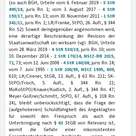
(so auch BGH, Urteile vom 6. Februar 2019 -
5 StR
495/18
, juris Rn. 1; vom 3. August 2017 -
4 StR
193/17
, juris Rn. 13; vom 30. November 2011 -
1 StR
341/11
, juris Rn. 1; LR/Franke, StPO, 26. Aufl., § 344
Rn. 52). Soweit demgegenüber angenommen wird,
eine derartige Beschränkung der Revision der
Staatsanwaltschaft sei wirksam (vgl. BGH, Urteile
vom 28. März 2019 -
4 StR 530/18
, juris Rn. 10; vom
10. Dezember 2014 -
2 StR 170/14
,
NStZ-RR 2015,
72
, 73; vom 12. Juni 2008 -
4 StR 140/08
, juris Rn. 14;
vom 7. Juni 1995 -
2 StR 206/95
,
NStZ 1995, 609
,
610; LK/Cirener, StGB, 13. Aufl., § 63 Rn. 211; SK-
StPO/Frisch, 5. Aufl., § 344 Rn. 21;
MüKoStPO/Knauer/Kudlich, 2. Aufl., § 344 Rn. 47;
Meyer-Goßner/Schmitt, StPO, 67. Aufl., § 318 Rn.
24), bleibt unberücksichtigt, dass die Frage der
(aufgehobenen) Schuldfähigkeit des Angeklagten
für sowohl den Freispruch als auch die
Unterbringung nach §
63
StGB von Relevanz ist,
womit die Gefahr einer inkonsistenten