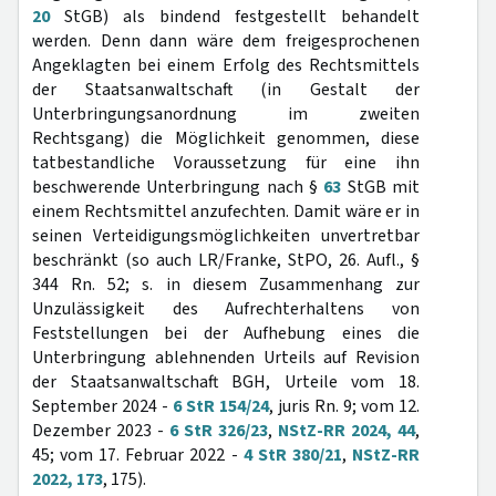
20
StGB) als bindend festgestellt behandelt
werden. Denn dann wäre dem freigesprochenen
Angeklagten bei einem Erfolg des Rechtsmittels
der Staatsanwaltschaft (in Gestalt der
Unterbringungsanordnung im zweiten
Rechtsgang) die Möglichkeit genommen, diese
tatbestandliche Voraussetzung für eine ihn
beschwerende Unterbringung nach §
63
StGB mit
einem Rechtsmittel anzufechten. Damit wäre er in
seinen Verteidigungsmöglichkeiten unvertretbar
beschränkt (so auch LR/Franke, StPO, 26. Aufl., §
344 Rn. 52; s. in diesem Zusammenhang zur
Unzulässigkeit des Aufrechterhaltens von
Feststellungen bei der Aufhebung eines die
Unterbringung ablehnenden Urteils auf Revision
der Staatsanwaltschaft BGH, Urteile vom 18.
September 2024 -
6 StR 154/24
, juris Rn. 9; vom 12.
Dezember 2023 -
6 StR 326/23
,
NStZ-RR 2024, 44
,
45; vom 17. Februar 2022 -
4 StR 380/21
,
NStZ-RR
2022, 173
, 175).