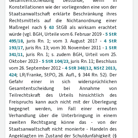
Gesamtentscheidung bestünde, wenn in
Konstellationen wie der vorliegenden eine von der
Staatsanwaltschaft erklärte Beschränkung ihres
Rechtsmittels auf die Nichtanordnung einer
Maßregel nach §
63
StGB als wirksam erachtet
würde (vgl. BGH, Urteile vom 6. Februar 2019 -
5 StR
495/18
, juris Rn. 1; vom 3. August 2017 -
4 StR
193/17
, juris Rn. 13; vom 30. November 2011 -
1 StR
341/11
, juris Rn. 1; s. zudem BGH, Urteil vom 25.
Oktober 2023 -
5 StR 104/23
, juris Rn. 11; Beschluss
vom 26. September 2012 -
4 StR 348/12
,
NStZ 2013,
424
; LR/Franke, StPO, 26. Aufl., § 344 Rn. 52). Der
Gefahr einer in sich widersprüchlichen
Gesamtentscheidung bei Annahme von
Teilrechtskraft des Urteils hinsichtlich des
Freispruchs kann auch nicht mit der Überlegung
begegnet werden, im Fall einer erneuten
Verhandlung über die Unterbringung in einem
zweiten Rechtsgang könne das - von der
Staatsanwaltschaft nicht monierte - Handeln des
Angeklagten im Zustand der Schuldunfähigkeit (§