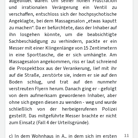
abgebildet waren. Um seiner hohen Frustration
und irrationalen Verärgerung ein Ventil zu
verschaffen, entschloss sich der hochpsychotische
Angeklagte, bei dem Massagesalon „etwas kaputt
zu machen“. Da er befürchtete, dass der Inhaber auf
ihn losgehen könnte, um die beabsichtigte
Sachbeschädigung zu verhindern, packte er ein
Messer mit einer Klingenlänge von 15 Zentimetern
in eine Sporttasche, die er sich umhängte. Am
Massagesalon angekommen, riss er laut schreiend
die Prospektbox aus der Verankerung, lief mit ihr
auf die Straße, zerstörte sie, indem er sie auf den
Boden schlug, und trat auf den nunmehr
verstreuten Flyern herum. Danach ging er - gefolgt
von dem aufmerksam gewordenen Inhaber, aber
ohne sich gegen diesen zu wenden - weg und wurde
schließlich von der herbeigerufenen Polizei
gestellt. Das mitgeführte Messer brachte er nicht
zum Einsatz (Fall 4 der Urteilsgründe).
11
c) In dem Wohnhaus in A., in dem sich im ersten