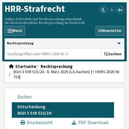
HRR
-Strafrecht
A-
A+
Online-Zeitschrift und Rechtsprechungsdatenbank
für höchstrichterliche Rechtsprechung im Strafrecht
Menü
Newsletter
HRRS durchsuchen
Suchen
Startseite
Rechtsprechung
BGH 3 StR 515/24 - 6. März 2025 (LG Aachen) [= HRRS 2025 Nr.
719]
Suchen
Entscheidung
BGH 3 StR 515/24:
Druckansicht
PDF-Download