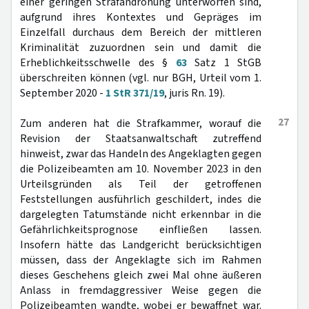
einer geringen Strafandrohung unterworfen sind,
aufgrund ihres Kontextes und Gepräges im
Einzelfall durchaus dem Bereich der mittleren
Kriminalität zuzuordnen sein und damit die
Erheblichkeitsschwelle des §
63
Satz 1 StGB
überschreiten können (vgl. nur BGH, Urteil vom 1.
September 2020 -
1 StR 371/19
, juris Rn. 19).
27
Zum anderen hat die Strafkammer, worauf die
Revision der Staatsanwaltschaft zutreffend
hinweist, zwar das Handeln des Angeklagten gegen
die Polizeibeamten am 10. November 2023 in den
Urteilsgründen als Teil der getroffenen
Feststellungen ausführlich geschildert, indes die
dargelegten Tatumstände nicht erkennbar in die
Gefährlichkeitsprognose einfließen lassen.
Insofern hätte das Landgericht berücksichtigen
müssen, dass der Angeklagte sich im Rahmen
dieses Geschehens gleich zwei Mal ohne äußeren
Anlass in fremdaggressiver Weise gegen die
Polizeibeamten wandte, wobei er bewaffnet war.