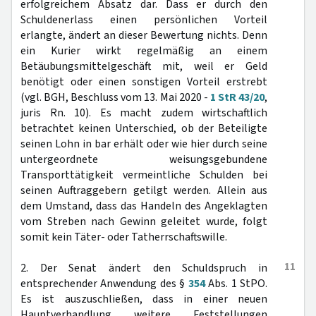
erfolgreichem Absatz dar. Dass er durch den
Schuldenerlass einen persönlichen Vorteil
erlangte, ändert an dieser Bewertung nichts. Denn
ein Kurier wirkt regelmäßig an einem
Betäubungsmittelgeschäft mit, weil er Geld
benötigt oder einen sonstigen Vorteil erstrebt
(vgl. BGH, Beschluss vom 13. Mai 2020 -
1 StR 43/20
,
juris Rn. 10). Es macht zudem wirtschaftlich
betrachtet keinen Unterschied, ob der Beteiligte
seinen Lohn in bar erhält oder wie hier durch seine
untergeordnete weisungsgebundene
Transporttätigkeit vermeintliche Schulden bei
seinen Auftraggebern getilgt werden. Allein aus
dem Umstand, dass das Handeln des Angeklagten
vom Streben nach Gewinn geleitet wurde, folgt
somit kein Täter- oder Tatherrschaftswille.
11
2. Der Senat ändert den Schuldspruch in
entsprechender Anwendung des §
354
Abs. 1 StPO.
Es ist auszuschließen, dass in einer neuen
Hauptverhandlung weitere Feststellungen