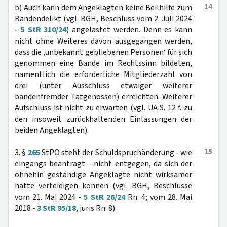
14
b) Auch kann dem Angeklagten keine Beilhilfe zum
Bandendelikt (vgl. BGH, Beschluss vom 2. Juli 2024
-
5 StR 310/24
) angelastet werden. Denn es kann
nicht ohne Weiteres davon ausgegangen werden,
dass die ‚unbekannt gebliebenen Personen‘ für sich
genommen eine Bande im Rechtssinn bildeten,
namentlich die erforderliche Mitgliederzahl von
drei (unter Ausschluss etwaiger weiterer
bandenfremder Tatgenossen) erreichten. Weiterer
Aufschluss ist nicht zu erwarten (vgl. UA S. 12 f. zu
den insoweit zurückhaltenden Einlassungen der
beiden Angeklagten).
15
3. §
265
StPO steht der Schuldspruchänderung - wie
eingangs beantragt - nicht entgegen, da sich der
ohnehin geständige Angeklagte nicht wirksamer
hätte verteidigen können (vgl. BGH, Beschlüsse
vom 21. Mai 2024 -
5 StR 26/24
Rn. 4; vom 28. Mai
2018 -
3 StR 95/18
, juris Rn. 8).