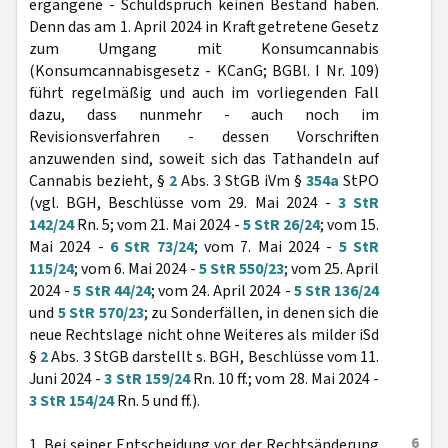
ergangene - Schuldspruch keinen Bestand haben.
Denn das am 1. April 2024 in Kraft getretene Gesetz
zum Umgang mit Konsumcannabis
(Konsumcannabisgesetz - KCanG; BGBl. I Nr. 109)
führt regelmäßig und auch im vorliegenden Fall
dazu, dass nunmehr - auch noch im
Revisionsverfahren - dessen Vorschriften
anzuwenden sind, soweit sich das Tathandeln auf
Cannabis bezieht, §
2
Abs. 3 StGB iVm §
354a
StPO
(vgl. BGH, Beschlüsse vom 29. Mai 2024 -
3 StR
142/24
Rn. 5; vom 21. Mai 2024 -
5 StR 26/24
; vom 15.
Mai 2024 -
6 StR 73/24
; vom 7. Mai 2024 -
5 StR
115/24
; vom 6. Mai 2024 -
5 StR 550/23
; vom 25. April
2024 -
5 StR 44/24
; vom 24. April 2024 -
5 StR 136/24
und
5 StR 570/23
; zu Sonderfällen, in denen sich die
neue Rechtslage nicht ohne Weiteres als milder iSd
§
2
Abs. 3 StGB darstellt s. BGH, Beschlüsse vom 11.
Juni 2024 -
3 StR 159/24
Rn. 10 ff.; vom 28. Mai 2024 -
3 StR 154/24
Rn. 5 und ff.).
6
1. Bei seiner Entscheidung vor der Rechtsänderung