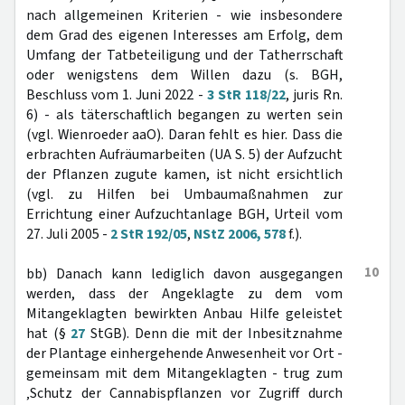
nach allgemeinen Kriterien - wie insbesondere
dem Grad des eigenen Interesses am Erfolg, dem
Umfang der Tatbeteiligung und der Tatherrschaft
oder wenigstens dem Willen dazu (s. BGH,
Beschluss vom 1. Juni 2022 -
3 StR 118/22
, juris Rn.
6) - als täterschaftlich begangen zu werten sein
(vgl. Wienroeder aaO). Daran fehlt es hier. Dass die
erbrachten Aufräumarbeiten (UA S. 5) der Aufzucht
der Pflanzen zugute kamen, ist nicht ersichtlich
(vgl. zu Hilfen bei Umbaumaßnahmen zur
Errichtung einer Aufzuchtanlage BGH, Urteil vom
27. Juli 2005 -
2 StR 192/05
,
NStZ 2006, 578
f.).
10
bb) Danach kann lediglich davon ausgegangen
werden, dass der Angeklagte zu dem vom
Mitangeklagten bewirkten Anbau Hilfe geleistet
hat (§
27
StGB). Denn die mit der Inbesitznahme
der Plantage einhergehende Anwesenheit vor Ort -
gemeinsam mit dem Mitangeklagten - trug zum
‚Schutz der Cannabispflanzen vor Zugriff durch