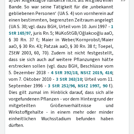
a) Der Angeklagte handelte nicht als Mitglied einer
Bande. So war seine Tätigkeit für die ‚unbekannt
gebliebenen Personen‘ (UA S. 4) von vornherein auf
einen bestimmten, begrenzten Zeitraum angelegt
(UA S. 30; vgl. dazu BGH, Urteil vom 10. Juni 1997 -
1
StR 165/97
, juris Rn. 5; MüKoStGB/Oğlakcıoğlu aaO,
§ 30 Rn. 37 f.; Maier in Weber/Kornprobst/Maier
aaO, § 30 Rn. 43; Patzak aaO, § 30 Rn. 38 f.; Toepel,
ZStW 2003, 60, 70). Zudem ist nicht festgestellt,
dass sie sich auch auf weitere Pflanzungen hätte
erstrecken sollen (vgl. dazu BGH, Beschlüsse vom
5. Dezember 2018 -
4 StR 392/18
,
NStZ 2019, 416
;
vom 7. Oktober 2010 -
3 StR 363/10
; Urteil vom 11.
September 1996 -
3 StR 252/96
,
NStZ 1997, 90
f.).
Dies gilt zumal im Hinblick darauf, dass sich alle
vorgefundenen Pflanzen - vor dem Hintergrund der
mitgeteilten Größenverhältnisse und
Wirkstoffgehalte - in einem mehr oder minder
einheitlichen Wuchsstadium befunden haben
dürften.