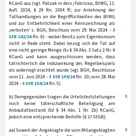
KCanG aus (vgl. Patzak in ders./Fabricius, BtMG, 11.
Aufl. 2024, § 29 Rn. 1004 ff.; zur Anlehnung der
Tathandlungen an die Begrifflichkeiten des BtMG
und zur Entbehrlichkeit einer Kennzeichnung als
‚verboten‘ s. BGH, Beschluss vom 29. Mai 2024 -
3
StR 142/24
Rn. 6) - wobei Besitz zum Eigenkonsum
nicht in Rede steht. Dabei bezog sich die Tat auf
eine nicht geringe Menge iSv § 34 Abs. 3 Satz 2 Nr. 4
KCanG und kann ausgeschlossen werden, dass
tatrichterlich die Indizwirkung des Regelbeispiels
als widerlegt erachtet würde (vgl. BGH, Beschlüsse
vom 11. Juni 2024 -
3 StR 159/24
Rn. 10; vom 28. Mai
2024 -
3 StR 154/24
Rn. 5).
8
b) Demgegenüber tragen die Urteilsfeststellungen
noch keine täterschaftliche Beteiligung am
Anbautatbestand iSd § 34 Abs. 1 Nr. 2b) KCanG,
jedoch eine entsprechende Beihilfe (§
27
StGB).
9
aa) Soweit der Angeklagte die vom Mitangeklagten