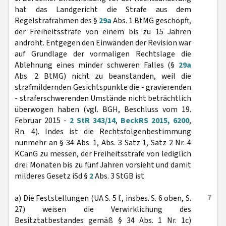
hat das Landgericht die Strafe aus dem
Regelstrafrahmen des §
29a
Abs. 1 BtMG geschöpft,
der Freiheitsstrafe von einem bis zu 15 Jahren
androht. Entgegen den Einwänden der Revision war
auf Grundlage der vormaligen Rechtslage die
Ablehnung eines minder schweren Falles (§
29a
Abs. 2 BtMG) nicht zu beanstanden, weil die
strafmildernden Gesichtspunkte die - gravierenden
- straferschwerenden Umstände nicht beträchtlich
überwogen haben (vgl. BGH, Beschluss vom 19.
Februar 2015 -
2 StR 343/14
,
BeckRS 2015, 6200
,
Rn. 4). Indes ist die Rechtsfolgenbestimmung
nunmehr an § 34 Abs. 1, Abs. 3 Satz 1, Satz 2 Nr. 4
KCanG zu messen, der Freiheitsstrafe von lediglich
drei Monaten bis zu fünf Jahren vorsieht und damit
milderes Gesetz iSd §
2
Abs. 3 StGB ist.
7
a) Die Feststellungen (UA S. 5 f., insbes. S. 6 oben, S.
27) weisen die Verwirklichung des
Besitztatbestandes gemäß § 34 Abs. 1 Nr. 1c)