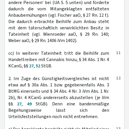
andere Personen‘ bei (UA S. 5 unten) und förderte
dadurch die vom Mitangeklagten entfalteten
Anbaubemühungen (vgl. Fischer aaO, § 27 Rn. 12 f.).
Die dadurch erbrachte Beihilfe zum Anbau steht
mit dem täterschaftlich verwirklichten Besitz in
Tateinheit (vgl. Wienroeder aaO, § 29 Rn. 140;
Weber aaO, § 29 Rn. 1406 iVm 1402).
11
cc) In weiterer Tateinheit tritt die Beihilfe zum
Handeltreiben mit Cannabis hinzu, § 34 Abs. 1 Nr. 4
KCanG, §§
27
,
52
StGB.
12
2. Im Zuge des Günstigkeitsvergleiches ist nicht
etwa auf § 30a Abs. 1 bzw. gegebenenfalls Abs. 3
BtMG einerseits und § 34 Abs. 4 Nr. 3 iVm Abs. 1 Nr.
2b), Nr. 4 KCanG andererseits abzustellen (je iVm
§§
27
,
49
StGB). Denn eine bandenmäßige
Begehungsweise lässt sich den
Urteilsfeststellungen noch nicht entnehmen.
13