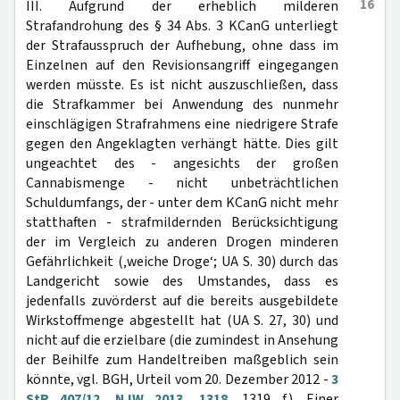
16
III. Aufgrund der erheblich milderen
Strafandrohung des § 34 Abs. 3 KCanG unterliegt
der Strafausspruch der Aufhebung, ohne dass im
Einzelnen auf den Revisionsangriff eingegangen
werden müsste. Es ist nicht auszuschließen, dass
die Strafkammer bei Anwendung des nunmehr
einschlägigen Strafrahmens eine niedrigere Strafe
gegen den Angeklagten verhängt hätte. Dies gilt
ungeachtet des - angesichts der großen
Cannabismenge - nicht unbeträchtlichen
Schuldumfangs, der - unter dem KCanG nicht mehr
statthaften - strafmildernden Berücksichtigung
der im Vergleich zu anderen Drogen minderen
Gefährlichkeit (‚weiche Droge‘; UA S. 30) durch das
Landgericht sowie des Umstandes, dass es
jedenfalls zuvörderst auf die bereits ausgebildete
Wirkstoffmenge abgestellt hat (UA S. 27, 30) und
nicht auf die erzielbare (die zumindest in Ansehung
der Beihilfe zum Handeltreiben maßgeblich sein
könnte, vgl. BGH, Urteil vom 20. Dezember 2012 -
3
StR 407/12
,
NJW 2013, 1318
, 1319 f.). Einer