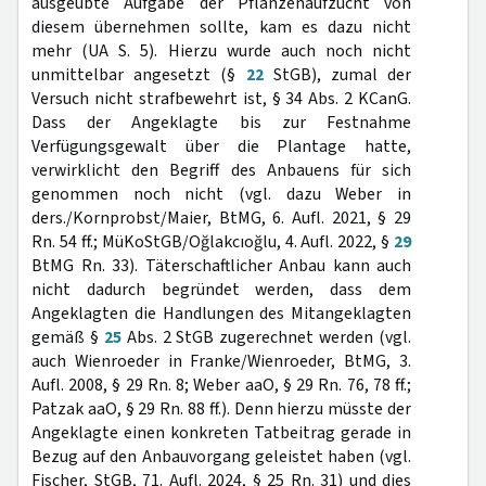
ausgeübte Aufgabe der Pflanzenaufzucht von
diesem übernehmen sollte, kam es dazu nicht
mehr (UA S. 5). Hierzu wurde auch noch nicht
unmittelbar angesetzt (§
22
StGB), zumal der
Versuch nicht strafbewehrt ist, § 34 Abs. 2 KCanG.
Dass der Angeklagte bis zur Festnahme
Verfügungsgewalt über die Plantage hatte,
verwirklicht den Begriff des Anbauens für sich
genommen noch nicht (vgl. dazu Weber in
ders./Kornprobst/Maier, BtMG, 6. Aufl. 2021, § 29
Rn. 54 ff.; MüKoStGB/Oğlakcıoğlu, 4. Aufl. 2022, §
29
BtMG Rn. 33). Täterschaftlicher Anbau kann auch
nicht dadurch begründet werden, dass dem
Angeklagten die Handlungen des Mitangeklagten
gemäß §
25
Abs. 2 StGB zugerechnet werden (vgl.
auch Wienroeder in Franke/Wienroeder, BtMG, 3.
Aufl. 2008, § 29 Rn. 8; Weber aaO, § 29 Rn. 76, 78 ff.;
Patzak aaO, § 29 Rn. 88 ff.). Denn hierzu müsste der
Angeklagte einen konkreten Tatbeitrag gerade in
Bezug auf den Anbauvorgang geleistet haben (vgl.
Fischer, StGB, 71. Aufl. 2024, § 25 Rn. 31) und dies