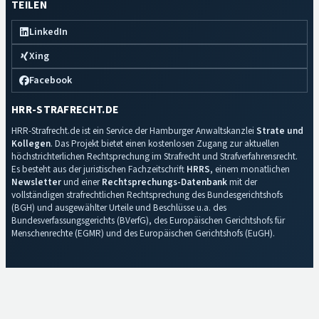
TEILEN
LinkedIn
Xing
Facebook
HRR-STRAFRECHT.DE
HRR-Strafrecht.de ist ein Service der Hamburger Anwaltskanzlei
Strate und
Kollegen
. Das Projekt bietet einen kostenlosen Zugang zur aktuellen
höchstrichterlichen Rechtsprechung im Strafrecht und Strafverfahrensrecht.
Es besteht aus der juristischen Fachzeitschrift
HRRS
, einem monatlichen
Newsletter
und einer
Rechtsprechungs-Datenbank
mit der
vollständigen strafrechtlichen Rechtsprechung des Bundesgerichtshofs
(BGH) und ausgewählter Urteile und Beschlüsse u.a. des
Bundesverfassungsgerichts (BVerfG), des Europäischen Gerichtshofs für
Menschenrechte (EGMR) und des Europäischen Gerichtshofs (EuGH).
Impressum
·
Datenschutz