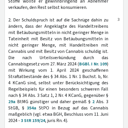
Stoffe wollte er gewinnbringend an Abnehmer
verkaufen, den Rest selbst konsumieren.
3
2. Der Schuldspruch ist auf die Sachrüge dahin zu
ändern, dass der Angeklagte des Handeltreibens
mit Betäubungsmitteln in nicht geringer Menge in
Tateinheit mit Besitz von Betäubungsmitteln in
nicht geringer Menge, mit Handeltreiben mit
Cannabis und mit Besitz von Cannabis schuldig ist.
Die nach Urteilsverkündung durch das
Cannabisgesetz vom 27. März 2024 (
BGBl. I Nr. 109
)
mit Wirkung vom 1. April 2024 geschaffenen
Straftatbestände des § 34 Abs. 1 Nr. 1 Buchst. b, Nr.
4 KCanG sind, selbst unter Berücksichtigung des
Regelbeispiels für einen besonders schweren Fall
nach § 34 Abs. 3 Satz 1, 2 Nr. 4 KCanG, gegenüber §
29a
BtMG günstiger und daher gemäß §
2
Abs. 3
StGB, §
354a
StPO in Bezug auf das Cannabis
maßgeblich (vgl. etwa BGH, Beschluss vom 11. Juni
2024 -
3 StR 159/24
, juris Rn. 4).