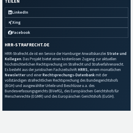
TEILEN
LinkedIn
Xing
Facebook
HRR-STRAFRECHT.DE
HRR-Strafrecht.de ist ein Service der Hamburger Anwaltskanzlei
Strate und
Kollegen
. Das Projekt bietet einen kostenlosen Zugang zur aktuellen
höchstrichterlichen Rechtsprechung im Strafrecht und Strafverfahrensrecht.
Es besteht aus der juristischen Fachzeitschrift
HRRS
, einem monatlichen
Newsletter
und einer
Rechtsprechungs-Datenbank
mit der
vollständigen strafrechtlichen Rechtsprechung des Bundesgerichtshofs
(BGH) und ausgewählter Urteile und Beschlüsse u.a. des
Bundesverfassungsgerichts (BVerfG), des Europäischen Gerichtshofs für
Menschenrechte (EGMR) und des Europäischen Gerichtshofs (EuGH).
Impressum
·
Datenschutz