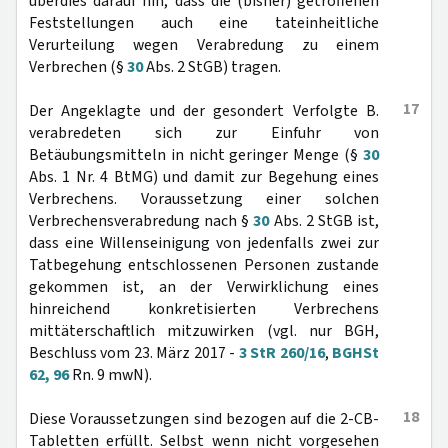
überdies darauf hin, dass die (bisher) getroffenen
Feststellungen auch eine tateinheitliche
Verurteilung wegen Verabredung zu einem
Verbrechen (§
30
Abs. 2 StGB) tragen.
17
Der Angeklagte und der gesondert Verfolgte B.
verabredeten sich zur Einfuhr von
Betäubungsmitteln in nicht geringer Menge (§
30
Abs. 1 Nr. 4 BtMG) und damit zur Begehung eines
Verbrechens. Voraussetzung einer solchen
Verbrechensverabredung nach §
30
Abs. 2 StGB ist,
dass eine Willenseinigung von jedenfalls zwei zur
Tatbegehung entschlossenen Personen zustande
gekommen ist, an der Verwirklichung eines
hinreichend konkretisierten Verbrechens
mittäterschaftlich mitzuwirken (vgl. nur BGH,
Beschluss vom 23. März 2017 -
3 StR 260/16
,
BGHSt
62, 96
Rn. 9 mwN).
18
Diese Voraussetzungen sind bezogen auf die 2-CB-
Tabletten erfüllt. Selbst wenn nicht vorgesehen