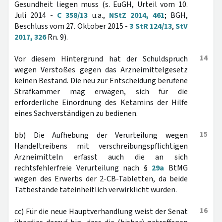
Gesundheit liegen muss (s. EuGH, Urteil vom 10.
Juli 2014 -
C 358/13
u.a.,
NStZ 2014, 461
; BGH,
Beschluss vom 27. Oktober 2015 -
3 StR 124/13
,
StV
2017, 326
Rn. 9).
14
Vor diesem Hintergrund hat der Schuldspruch
wegen Verstoßes gegen das Arzneimittelgesetz
keinen Bestand. Die neu zur Entscheidung berufene
Strafkammer mag erwägen, sich für die
erforderliche Einordnung des Ketamins der Hilfe
eines Sachverständigen zu bedienen.
15
bb) Die Aufhebung der Verurteilung wegen
Handeltreibens mit verschreibungspflichtigen
Arzneimitteln erfasst auch die an sich
rechtsfehlerfreie Verurteilung nach §
29a
BtMG
wegen des Erwerbs der 2-CB-Tabletten, da beide
Tatbestände tateinheitlich verwirklicht wurden.
16
cc) Für die neue Hauptverhandlung weist der Senat