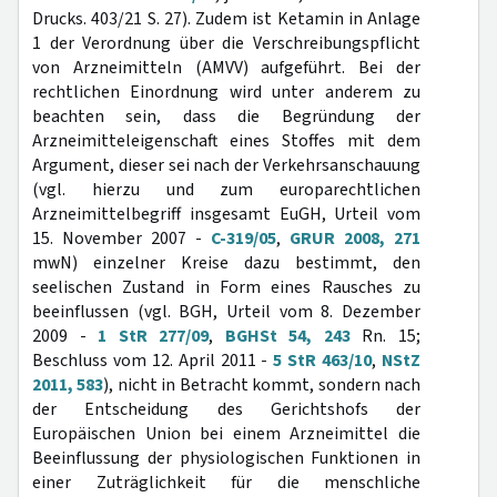
Drucks. 403/21 S. 27). Zudem ist Ketamin in Anlage
1 der Verordnung über die Verschreibungspflicht
von Arzneimitteln (AMVV) aufgeführt. Bei der
rechtlichen Einordnung wird unter anderem zu
beachten sein, dass die Begründung der
Arzneimitteleigenschaft eines Stoffes mit dem
Argument, dieser sei nach der Verkehrsanschauung
(vgl. hierzu und zum europarechtlichen
Arzneimittelbegriff insgesamt EuGH, Urteil vom
15. November 2007 -
C-319/05
,
GRUR 2008, 271
mwN) einzelner Kreise dazu bestimmt, den
seelischen Zustand in Form eines Rausches zu
beeinflussen (vgl. BGH, Urteil vom 8. Dezember
2009 -
1 StR 277/09
,
BGHSt 54, 243
Rn. 15;
Beschluss vom 12. April 2011 -
5 StR 463/10
,
NStZ
2011, 583
), nicht in Betracht kommt, sondern nach
der Entscheidung des Gerichtshofs der
Europäischen Union bei einem Arzneimittel die
Beeinflussung der physiologischen Funktionen in
einer Zuträglichkeit für die menschliche