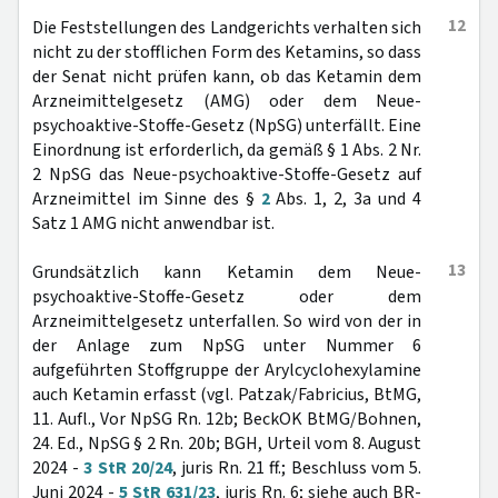
12
Die Feststellungen des Landgerichts verhalten sich
nicht zu der stofflichen Form des Ketamins, so dass
der Senat nicht prüfen kann, ob das Ketamin dem
Arzneimittelgesetz (AMG) oder dem Neue-
psychoaktive-Stoffe-Gesetz (NpSG) unterfällt. Eine
Einordnung ist erforderlich, da gemäß § 1 Abs. 2 Nr.
2 NpSG das Neue-psychoaktive-Stoffe-Gesetz auf
Arzneimittel im Sinne des §
2
Abs. 1, 2, 3a und 4
Satz 1 AMG nicht anwendbar ist.
13
Grundsätzlich kann Ketamin dem Neue-
psychoaktive-Stoffe-Gesetz oder dem
Arzneimittelgesetz unterfallen. So wird von der in
der Anlage zum NpSG unter Nummer 6
aufgeführten Stoffgruppe der Arylcyclohexylamine
auch Ketamin erfasst (vgl. Patzak/Fabricius, BtMG,
11. Aufl., Vor NpSG Rn. 12b; BeckOK BtMG/Bohnen,
24. Ed., NpSG § 2 Rn. 20b; BGH, Urteil vom 8. August
2024 -
3 StR 20/24
, juris Rn. 21 ff.; Beschluss vom 5.
Juni 2024 -
5 StR 631/23
, juris Rn. 6; siehe auch BR-