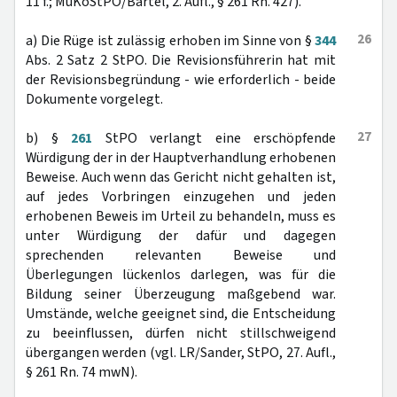
11 f.; MüKoStPO/Bartel, 2. Aufl., § 261 Rn. 427).
26
a) Die Rüge ist zulässig erhoben im Sinne von §
344
Abs. 2 Satz 2 StPO. Die Revisionsführerin hat mit
der Revisionsbegründung - wie erforderlich - beide
Dokumente vorgelegt.
27
b) §
261
StPO verlangt eine erschöpfende
Würdigung der in der Hauptverhandlung erhobenen
Beweise. Auch wenn das Gericht nicht gehalten ist,
auf jedes Vorbringen einzugehen und jeden
erhobenen Beweis im Urteil zu behandeln, muss es
unter Würdigung der dafür und dagegen
sprechenden relevanten Beweise und
Überlegungen lückenlos darlegen, was für die
Bildung seiner Überzeugung maßgebend war.
Umstände, welche geeignet sind, die Entscheidung
zu beeinflussen, dürfen nicht stillschweigend
übergangen werden (vgl. LR/Sander, StPO, 27. Aufl.,
§ 261 Rn. 74 mwN).