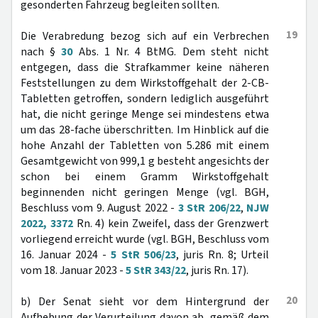
gesonderten Fahrzeug begleiten sollten.
19
Die Verabredung bezog sich auf ein Verbrechen
nach §
30
Abs. 1 Nr. 4 BtMG. Dem steht nicht
entgegen, dass die Strafkammer keine näheren
Feststellungen zu dem Wirkstoffgehalt der 2-CB-
Tabletten getroffen, sondern lediglich ausgeführt
hat, die nicht geringe Menge sei mindestens etwa
um das 28-fache überschritten. Im Hinblick auf die
hohe Anzahl der Tabletten von 5.286 mit einem
Gesamtgewicht von 999,1 g besteht angesichts der
schon bei einem Gramm Wirkstoffgehalt
beginnenden nicht geringen Menge (vgl. BGH,
Beschluss vom 9. August 2022 -
3 StR 206/22
,
NJW
2022, 3372
Rn. 4) kein Zweifel, dass der Grenzwert
vorliegend erreicht wurde (vgl. BGH, Beschluss vom
16. Januar 2024 -
5 StR 506/23
, juris Rn. 8; Urteil
vom 18. Januar 2023 -
5 StR 343/22
, juris Rn. 17).
20
b) Der Senat sieht vor dem Hintergrund der
Aufhebung der Verurteilung davon ab, gemäß dem