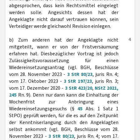
abgesprochen, dass kein Rechtsmittel eingelegt
werden solle. Angesichts dessen hat der
Angeklagte nicht darauf vertrauen können, sein
Verteidiger werde gleichwohl Revision einlegen.
4
b) Zum anderen hat der Angeklagte nicht
mitgeteilt, wann er von der Fristversäumung
erfahren hat. Diesbezüglicher Vortrag ist jedoch
Zulässigkeitsvoraussetzung für einen
Wiedereinsetzungsantrag (vgl. BGH, Beschlüsse
vom 28. November 2023 -
3 StR 80/23
, juris Rn. 4;
vom 17. Oktober 2023 -
3 StR 197/23
, juris Rn. 3;
vom 17. Dezember 2020 -
3 StR 423/20
,
NStZ 2021,
245
Rn. 9). Denn nur dann kann die Einhaltung der
Wochenfrist zur Anbringung eines
Wiedereinsetzungsgesuchs (§
45
Abs. 1 Satz 1
StPO) geprüft werden, für die es auf den Zeitpunkt
der Kenntniserlangung durch den Angeklagten
selbst ankommt (vgl. BGH, Beschlüsse vom 28.
November 2023 -
3 StR 80/23
, juris Rn. 4; vom 17.