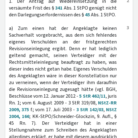
2
1. Der Antrag auf Wiedereinsetzung in die
versäumte Frist des §
341
Abs. 1 StPO genügt nicht
den Darlegungserfordernissen des §
45
Abs. 1 StPO.
3
a) Zum einen hat der Angeklagte keinen
Sachverhalt vorgebracht, aus dem sich fehlendes
eigenes Verschulden an der fristgerechten
Revisionseinlegung ergibt. Denn er hat lediglich
geltend gemacht, seinen Verteidiger mit der
Rechtsmitteleinlegung beauftragt zu haben, was
dieser indes nicht getan habe. Eigenes Verschulden
des Angeklagten wäre in dieser Konstellation nur
zu verneinen, wenn der Verteidiger ihm daraufhin
die Revisionseinlegung zugesagt hätte (vgl. BGH,
Beschlüsse vom 12. Januar 2012 -
5 StR 462/11
, juris
Rn. 1; vom 6. August 2009 - 3 StR 319/08,
NStZ-RR
2009, 375
f.; vom 17. Juli 2003 -
3 StR 142/03
,
NStZ
2004, 166
; KK-StPO/Schneider-Glockzin, 9. Aufl., §
45 Rn. 7). Der Verteidiger hat in einer
Stellungnahme zum Schreiben des Angeklagten
allerdings erklärt, er habe mit diesem ausdrücklich