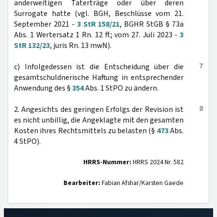
anderweitigen Taterträge oder über deren
Surrogate hatte (vgl. BGH, Beschlüsse vom 21.
September 2021 -
3 StR 158/21
, BGHR StGB § 73a
Abs. 1 Wertersatz 1 Rn. 12 ff.; vom 27. Juli 2023 -
3
StR 132/23
, juris Rn. 13 mwN).
7
c) Infolgedessen ist die Entscheidung über die
gesamtschuldnerische Haftung in entsprechender
Anwendung des §
354
Abs. 1 StPO zu ändern.
8
2. Angesichts des geringen Erfolgs der Revision ist
es nicht unbillig, die Angeklagte mit den gesamten
Kosten ihres Rechtsmittels zu belasten (§
473
Abs.
4 StPO).
HRRS-Nummer:
HRRS 2024 Nr. 582
Bearbeiter:
Fabian Afshar/Karsten Gaede