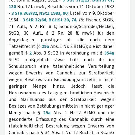
70; vom 8. August 2022 -
5 StR 372/21
,
BGHSt 67,
130
Rn. 12 f. mwN; Beschluss vom 14. Oktober 1982
-
3 StR 363/82
,
NStZ 1983, 80
; Urteil vom 9. Oktober
1964 -
3 StR 32/64
,
BGHSt 20, 74
, 75; Fischer, StGB,
71. Aufl., § 2 Rn. 8 f.; Schönke/Schröder/Hecker,
StGB, 30. Aufl., § 2 Rn. 28 ff. mwN) für den
Angeklagten günstiger als die nach dem
Tatzeitrecht (§
29a
Abs. 1 Nr. 2 BtMG); sie ist daher
gemäß §
2
Abs. 3 StGB in Verbindung mit §
354a
StPO maßgeblich. Zwar tritt nach ihr im
Schuldspruch eine tateinheitliche Verurteilung
wegen Erwerbs von Cannabis zur Strafbarkeit
wegen Besitzes von Betäubungsmitteln in nicht
geringer Menge hinzu. Jedoch lässt die
Herausnahme des tatgegenständlichen Haschisch
und Marihuanas aus der Strafbarkeit wegen
Besitzes von Betäubungsmitteln in nicht geringer
Menge nach §
29a
Abs. 1 Nr. 2 BtMG und die
gesonderte Erfassung des Cannabis durch eine
(tateinheitliche) Bestrafung wegen Erwerbs von
Cannabis nach § 34 Abs. 1 Nr. 12 Buchst. a KCanG