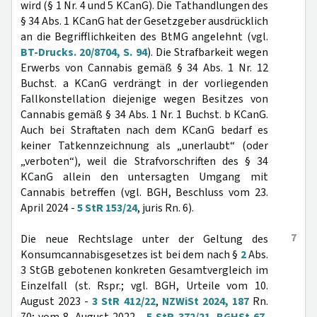
wird (§ 1 Nr. 4 und 5 KCanG). Die Tathandlungen des
§ 34 Abs. 1 KCanG hat der Gesetzgeber ausdrücklich
an die Begrifflichkeiten des BtMG angelehnt (vgl.
BT-Drucks. 20/8704, S. 94
). Die Strafbarkeit wegen
Erwerbs von Cannabis gemäß § 34 Abs. 1 Nr. 12
Buchst. a KCanG verdrängt in der vorliegenden
Fallkonstellation diejenige wegen Besitzes von
Cannabis gemäß § 34 Abs. 1 Nr. 1 Buchst. b KCanG.
Auch bei Straftaten nach dem KCanG bedarf es
keiner Tatkennzeichnung als „unerlaubt“ (oder
„verboten“), weil die Strafvorschriften des § 34
KCanG allein den untersagten Umgang mit
Cannabis betreffen (vgl. BGH, Beschluss vom 23.
April 2024 -
5 StR 153/24
, juris Rn. 6).
7
Die neue Rechtslage unter der Geltung des
Konsumcannabisgesetzes ist bei dem nach §
2
Abs.
3 StGB gebotenen konkreten Gesamtvergleich im
Einzelfall (st. Rspr.; vgl. BGH, Urteile vom 10.
August 2023 -
3 StR 412/22
,
NZWiSt 2024, 187
Rn.