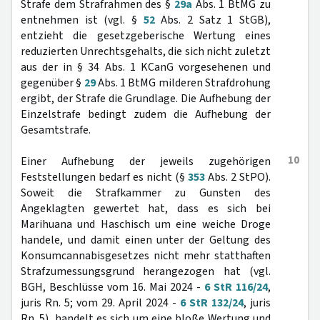
Strafe dem Strafrahmen des §
29a
Abs. 1 BtMG zu
entnehmen ist (vgl. §
52
Abs. 2 Satz 1 StGB),
entzieht die gesetzgeberische Wertung eines
reduzierten Unrechtsgehalts, die sich nicht zuletzt
aus der in § 34 Abs. 1 KCanG vorgesehenen und
gegenüber §
29
Abs. 1 BtMG milderen Strafdrohung
ergibt, der Strafe die Grundlage. Die Aufhebung der
Einzelstrafe bedingt zudem die Aufhebung der
Gesamtstrafe.
10
Einer Aufhebung der jeweils zugehörigen
Feststellungen bedarf es nicht (§
353
Abs. 2 StPO).
Soweit die Strafkammer zu Gunsten des
Angeklagten gewertet hat, dass es sich bei
Marihuana und Haschisch um eine weiche Droge
handele, und damit einen unter der Geltung des
Konsumcannabisgesetzes nicht mehr statthaften
Strafzumessungsgrund herangezogen hat (vgl.
BGH, Beschlüsse vom 16. Mai 2024 -
6 StR 116/24
,
juris Rn. 5; vom 29. April 2024 -
6 StR 132/24
, juris
Rn. 5), handelt es sich um eine bloße Wertung und