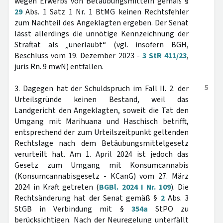
wegen Erwerbs von Betäubungsmitteln gemäß §
29
Abs. 1 Satz 1 Nr. 1 BtMG keinen Rechtsfehler
zum Nachteil des Angeklagten ergeben. Der Senat
lässt allerdings die unnötige Kennzeichnung der
Straftat als „unerlaubt“ (vgl. insofern BGH,
Beschluss vom 19. Dezember 2023 -
3 StR 411/23
,
juris Rn. 9 mwN) entfallen.
5
3. Dagegen hat der Schuldspruch im Fall II. 2. der
Urteilsgründe keinen Bestand, weil das
Landgericht den Angeklagten, soweit die Tat den
Umgang mit Marihuana und Haschisch betrifft,
entsprechend der zum Urteilszeitpunkt geltenden
Rechtslage nach dem Betäubungsmittelgesetz
verurteilt hat. Am 1. April 2024 ist jedoch das
Gesetz zum Umgang mit Konsumcannabis
(Konsumcannabisgesetz - KCanG) vom 27. März
2024 in Kraft getreten (
BGBl. 2024 I Nr. 109
). Die
Rechtsänderung hat der Senat gemäß §
2
Abs. 3
StGB in Verbindung mit §
354a
StPO zu
berücksichtigen. Nach der Neuregelung unterfällt