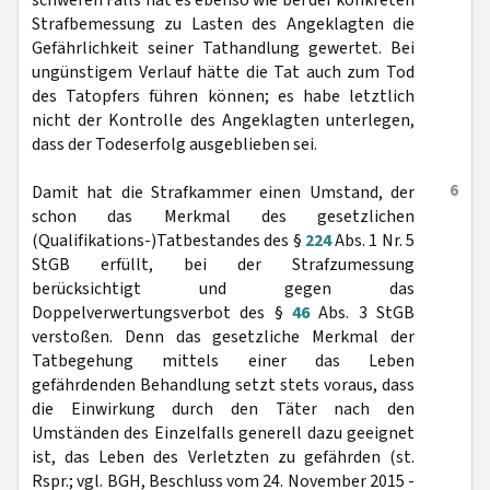
schweren Falls hat es ebenso wie bei der konkreten
Strafbemessung zu Lasten des Angeklagten die
Gefährlichkeit seiner Tathandlung gewertet. Bei
ungünstigem Verlauf hätte die Tat auch zum Tod
des Tatopfers führen können; es habe letztlich
nicht der Kontrolle des Angeklagten unterlegen,
dass der Todeserfolg ausgeblieben sei.
6
Damit hat die Strafkammer einen Umstand, der
schon das Merkmal des gesetzlichen
(Qualifikations-)Tatbestandes des §
224
Abs. 1 Nr. 5
StGB erfüllt, bei der Strafzumessung
berücksichtigt und gegen das
Doppelverwertungsverbot des §
46
Abs. 3 StGB
verstoßen. Denn das gesetzliche Merkmal der
Tatbegehung mittels einer das Leben
gefährdenden Behandlung setzt stets voraus, dass
die Einwirkung durch den Täter nach den
Umständen des Einzelfalls generell dazu geeignet
ist, das Leben des Verletzten zu gefährden (st.
Rspr.; vgl. BGH, Beschluss vom 24. November 2015 -