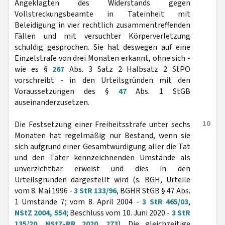
Angeklagten des Widerstands gegen
Vollstreckungsbeamte in Tateinheit mit
Beleidigung in vier rechtlich zusammentreffenden
Fällen und mit versuchter Körperverletzung
schuldig gesprochen. Sie hat deswegen auf eine
Einzelstrafe von drei Monaten erkannt, ohne sich -
wie es §
267
Abs. 3 Satz 2 Halbsatz 2 StPO
vorschreibt - in den Urteilsgründen mit den
Voraussetzungen des §
47
Abs. 1 StGB
auseinanderzusetzen.
10
Die Festsetzung einer Freiheitsstrafe unter sechs
Monaten hat regelmäßig nur Bestand, wenn sie
sich aufgrund einer Gesamtwürdigung aller die Tat
und den Täter kennzeichnenden Umstände als
unverzichtbar erweist und dies in den
Urteilsgründen dargestellt wird (s. BGH, Urteile
vom 8. Mai 1996 -
3 StR 133/96
, BGHR StGB § 47 Abs.
1 Umstände 7; vom 8. April 2004 -
3 StR 465/03
,
NStZ 2004, 554
; Beschluss vom 10. Juni 2020 -
3 StR
135/20
,
NStZ-RR 2020, 273
). Die gleichzeitige