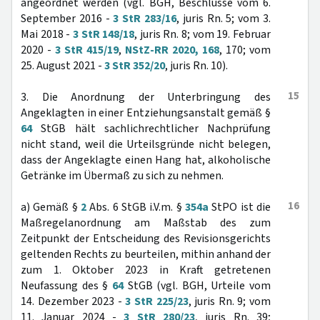
angeordnet werden (vgl. BGH, Beschlüsse vom 6.
September 2016 -
3 StR 283/16
, juris Rn. 5; vom 3.
Mai 2018 -
3 StR 148/18
, juris Rn. 8; vom 19. Februar
2020 -
3 StR 415/19
,
NStZ-RR 2020, 168
, 170; vom
25. August 2021 -
3 StR 352/20
, juris Rn. 10).
15
3. Die Anordnung der Unterbringung des
Angeklagten in einer Entziehungsanstalt gemäß §
64
StGB hält sachlichrechtlicher Nachprüfung
nicht stand, weil die Urteilsgründe nicht belegen,
dass der Angeklagte einen Hang hat, alkoholische
Getränke im Übermaß zu sich zu nehmen.
16
a) Gemäß §
2
Abs. 6 StGB i.V.m. §
354a
StPO ist die
Maßregelanordnung am Maßstab des zum
Zeitpunkt der Entscheidung des Revisionsgerichts
geltenden Rechts zu beurteilen, mithin anhand der
zum 1. Oktober 2023 in Kraft getretenen
Neufassung des §
64
StGB (vgl. BGH, Urteile vom
14. Dezember 2023 -
3 StR 225/23
, juris Rn. 9; vom
11. Januar 2024 -
3 StR 280/23
, juris Rn. 39;