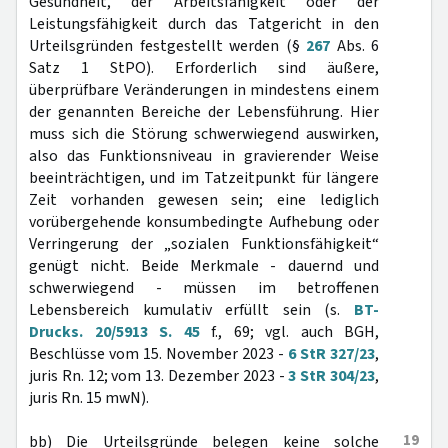
Gesundheit, der Arbeitsfähigkeit oder der
Leistungsfähigkeit durch das Tatgericht in den
Urteilsgründen festgestellt werden (§
267
Abs. 6
Satz 1 StPO). Erforderlich sind äußere,
überprüfbare Veränderungen in mindestens einem
der genannten Bereiche der Lebensführung. Hier
muss sich die Störung schwerwiegend auswirken,
also das Funktionsniveau in gravierender Weise
beeinträchtigen, und im Tatzeitpunkt für längere
Zeit vorhanden gewesen sein; eine lediglich
vorübergehende konsumbedingte Aufhebung oder
Verringerung der „sozialen Funktionsfähigkeit“
genügt nicht. Beide Merkmale - dauernd und
schwerwiegend - müssen im betroffenen
Lebensbereich kumulativ erfüllt sein (s.
BT-
Drucks. 20/5913 S. 45
f., 69; vgl. auch BGH,
Beschlüsse vom 15. November 2023 -
6 StR 327/23
,
juris Rn. 12; vom 13. Dezember 2023 -
3 StR 304/23
,
juris Rn. 15 mwN).
19
bb) Die Urteilsgründe belegen keine solche