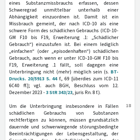
eines Substanzmissbrauchs erfassen, dessen
Schweregrad unmittelbar unterhalb einer
Abhängigkeit einzuordnen ist. Damit ist ein
Missbrauch gemeint, der nach ICD-10 als eine
schwere Form des schädlichen Gebrauchs (ICD-10-
GM F10 bis F19, Erweiterung .1: „Schädlicher
Gebrauch“) einzustufen ist. Bei einem lediglich
„einfachen“ (oder „episodenhaften“) schädlichen
Gebrauch, auch wenn er unter ICD-10-GM F10 bis
F19, Erweiterung .1 fällt, soll dagegen eine
Unterbringung nicht (mehr) möglich sein (s.
BT-
Drucks. 20/5913 S. 44
f., 69 [überdies zum ICD-11
6C40 ff.]; vgl. auch BGH, Beschluss vom 12.
Dezember 2023 -
3 StR 343/23
, juris Rn. 8 f.).
18
Um die Unterbringung insbesondere in Fällen
schädlichen Gebrauchs von Substanzen
rechtfertigen zu können, müssen grundsätzlich
dauernde und schwerwiegende störungsbedingte
Beeinträchtigungen der Lebensgestaltung, der