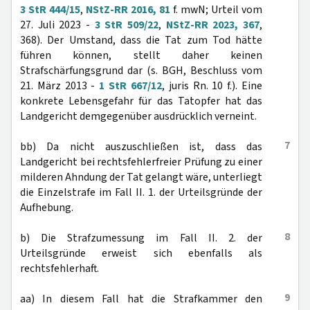
3 StR 444/15
,
NStZ-RR 2016, 81
f. mwN; Urteil vom
27. Juli 2023 -
3 StR 509/22
,
NStZ-RR 2023, 367
,
368). Der Umstand, dass die Tat zum Tod hätte
führen können, stellt daher keinen
Strafschärfungsgrund dar (s. BGH, Beschluss vom
21. März 2013 -
1 StR 667/12
, juris Rn. 10 f.). Eine
konkrete Lebensgefahr für das Tatopfer hat das
Landgericht demgegenüber ausdrücklich verneint.
7
bb) Da nicht auszuschließen ist, dass das
Landgericht bei rechtsfehlerfreier Prüfung zu einer
milderen Ahndung der Tat gelangt wäre, unterliegt
die Einzelstrafe im Fall II. 1. der Urteilsgründe der
Aufhebung.
8
b) Die Strafzumessung im Fall II. 2. der
Urteilsgründe erweist sich ebenfalls als
rechtsfehlerhaft.
9
aa) In diesem Fall hat die Strafkammer den