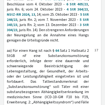
Beschlüsse vom 4. Oktober 2023 -
6 StR 405/23
,
juris Rn. 6; vom 24. Oktober 2023 -
4 StR 364/23
,
NStZ-RR 2024, 13
, 14; vom 25. Oktober 2023 -
5 StR
246/23
, juris Rn. 2; vom 7. November 2023 -
5 StR
345/23
, juris Rn. 2; vom 13. Dezember 2023 -
3 StR
304/23
, juris Rn. 14). Den strengeren Anforderungen
der Neuregelung an die Annahme eines Hangs
genügen die Urteilsgründe nicht.
17
aa) Für einen Hang ist nach §
64
Satz 1 Halbsatz 2
StGB nF eine Substanzkonsumstörung
erforderlich, infolge derer eine dauernde und
schwerwiegende Beeinträchtigung der
Lebensgestaltung, der Gesundheit, der Arbeits-
oder der Leistungsfähigkeit eingetreten ist und
fortdauert. Das Tatbestandsmerkmal der
„Substanzkonsumstörung“ soll Täter mit einer
substanzbezogenen Abhängigkeitserkrankung im
medizinischen Sinne (ICD-10-GM F10 bis F19,
Erweiterung .2: „Abhängigkeitssyndrom“) und Fälle