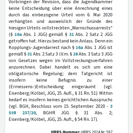
Vorbringen der Revision, dass die Jugendkammer
keine Entscheidung über eine Anrechnung eines
durch das einbezogene Urteil vom 6. Mai 2020
verhängten und ausweislich der Gründe des
hiesigen Urteils vollstreckten „Warnschussarrests“
(§
16a
Abs. 1 JGG) gemäß §
31
Abs. 2 Satz 2 JGG
getroffen hat. Hierzu bestand kein Anlass. Denn ein
Kopplungs-Jugendarrest nach §
16a
Abs. 1 JGG ist
gemäß §
31
Abs. 2 Satz 3 i.V.m. §
26
Abs. 3 Satz 3 JGG
von Gesetzes wegen im Vollstreckungsverfahren
anzurechnen. Dabei handelt es sich um eine
obligatorische Regelung; dem Tatgericht ist
insofern keine Befugnis zu einer
(Ermessens-)Entscheidung eingeräumt (vgl.
Eisenberg/Kölbel, JGG, 25. Aufl., § 31 Rn. 51). Mithin
bedarf es insofern keines gerichtlichen Ausspruchs
(vgl. BGH, Beschluss vom 15. September 2020 -
3
StR 237/20
, BGHR JGG § 31 Abs. 2;
Eisenberg/Kölbel, JGG, 25. Aufl., § 54 Rn. 17).
HRRS-Nummer:
HRRS 2024 Nr. 587