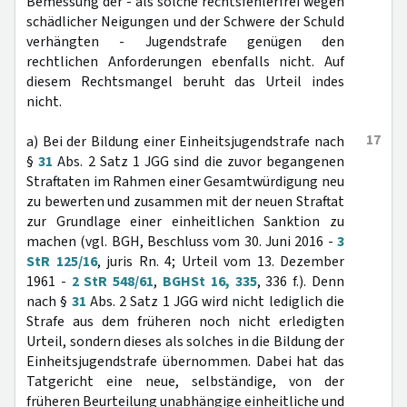
Bemessung der - als solche rechtsfehlerfrei wegen
schädlicher Neigungen und der Schwere der Schuld
verhängten - Jugendstrafe genügen den
rechtlichen Anforderungen ebenfalls nicht. Auf
diesem Rechtsmangel beruht das Urteil indes
nicht.
17
a) Bei der Bildung einer Einheitsjugendstrafe nach
§
31
Abs. 2 Satz 1 JGG sind die zuvor begangenen
Straftaten im Rahmen einer Gesamtwürdigung neu
zu bewerten und zusammen mit der neuen Straftat
zur Grundlage einer einheitlichen Sanktion zu
machen (vgl. BGH, Beschluss vom 30. Juni 2016 -
3
StR 125/16
, juris Rn. 4; Urteil vom 13. Dezember
1961 -
2 StR 548/61
,
BGHSt 16, 335
, 336 f.). Denn
nach §
31
Abs. 2 Satz 1 JGG wird nicht lediglich die
Strafe aus dem früheren noch nicht erledigten
Urteil, sondern dieses als solches in die Bildung der
Einheitsjugendstrafe übernommen. Dabei hat das
Tatgericht eine neue, selbständige, von der
früheren Beurteilung unabhängige einheitliche und