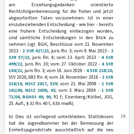
am Erziehungsgedanken orientierte
Rechtsfolgenbemessung für die früher und jetzt
abgeurteilten Taten vorzunehmen. Ist in einer
einzubeziehenden Entscheidung - wie hier - bereits
eine frühere Entscheidung einbezogen worden,
sind sämtliche Entscheidungen in den Blick zu
nehmen (vgl. BGH, Beschlüsse vom 21. November
2023 -
2 StR 427/23
, juris Rn. 3; vom 9. Mai 2023 -
2
StR 57/23
, juris Rn. 4; vom 13. April 2023 -
4 StR
499/22
, juris Rn. 10; vom 27. Oktober 2022 -
4 StR
184/22
, juris Rn. 3; vom 16. Juni 2020 -
4 StR 228/20
,
StV 2020, 683 Rn. 4; vom 16. November 2016 -
2 StR
316/16
,
NStZ 2017, 539
; vom 21. Mai 2008 -
2 StR
162/08
,
NStZ 2009, 43
; vom 3. März 2004 -
1 StR
71/04
,
BGHSt 49, 90
, 91 f.; Eisenberg/Kölbel, JGG,
25. Aufl., § 31 Rn. 40 f., 63b mwN).
18
b) Dies ist vorliegend unterblieben. Stattdessen
hat die Jugendkammer bei der Bemessung der
Einheitsjugendstrafe ausschließlich auf die neu