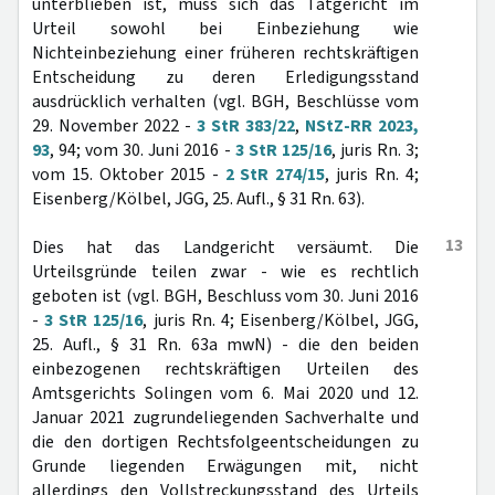
unterblieben ist, muss sich das Tatgericht im
Urteil sowohl bei Einbeziehung wie
Nichteinbeziehung einer früheren rechtskräftigen
Entscheidung zu deren Erledigungsstand
ausdrücklich verhalten (vgl. BGH, Beschlüsse vom
29. November 2022 -
3 StR 383/22
,
NStZ-RR 2023,
93
, 94; vom 30. Juni 2016 -
3 StR 125/16
, juris Rn. 3;
vom 15. Oktober 2015 -
2 StR 274/15
, juris Rn. 4;
Eisenberg/Kölbel, JGG, 25. Aufl., § 31 Rn. 63).
13
Dies hat das Landgericht versäumt. Die
Urteilsgründe teilen zwar - wie es rechtlich
geboten ist (vgl. BGH, Beschluss vom 30. Juni 2016
-
3 StR 125/16
, juris Rn. 4; Eisenberg/Kölbel, JGG,
25. Aufl., § 31 Rn. 63a mwN) - die den beiden
einbezogenen rechtskräftigen Urteilen des
Amtsgerichts Solingen vom 6. Mai 2020 und 12.
Januar 2021 zugrundeliegenden Sachverhalte und
die den dortigen Rechtsfolgeentscheidungen zu
Grunde liegenden Erwägungen mit, nicht
allerdings den Vollstreckungsstand des Urteils