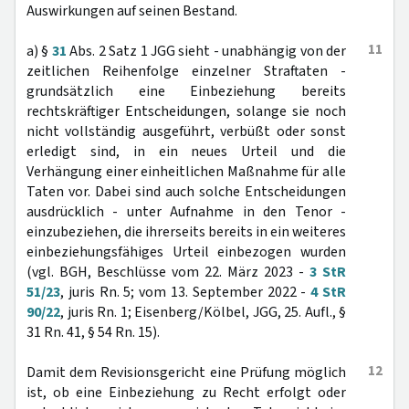
Auswirkungen auf seinen Bestand.
11
a) §
31
Abs. 2 Satz 1 JGG sieht - unabhängig von der
zeitlichen Reihenfolge einzelner Straftaten -
grundsätzlich eine Einbeziehung bereits
rechtskräftiger Entscheidungen, solange sie noch
nicht vollständig ausgeführt, verbüßt oder sonst
erledigt sind, in ein neues Urteil und die
Verhängung einer einheitlichen Maßnahme für alle
Taten vor. Dabei sind auch solche Entscheidungen
ausdrücklich - unter Aufnahme in den Tenor -
einzubeziehen, die ihrerseits bereits in ein weiteres
einbeziehungsfähiges Urteil einbezogen wurden
(vgl. BGH, Beschlüsse vom 22. März 2023 -
3 StR
51/23
, juris Rn. 5; vom 13. September 2022 -
4 StR
90/22
, juris Rn. 1; Eisenberg/Kölbel, JGG, 25. Aufl., §
31 Rn. 41, § 54 Rn. 15).
12
Damit dem Revisionsgericht eine Prüfung möglich
ist, ob eine Einbeziehung zu Recht erfolgt oder