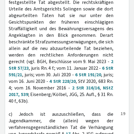
festgestellte Tat abgestellt. Die rechtskräftigen
Urteile des Amtsgerichts Solingen sowie die dort
abgeurteilten Taten hat sie nur unter den
Gesichtspunkten der früheren einschlägigen
Straffälligkeit und des Bewährungsversagens des
Angeklagten in den Blick genommen. Derart
beschränkte Strafzumessungserwägungen, die sich
allein auf die neu abzuurteilende Tat beziehen,
werden den rechtlichen Anforderungen nicht
gerecht (vgl. BGH, Beschlüsse vom 9. Mai 2023 -
2
StR 57/23
, juris Rn. 4 f.; vom 11. Januar 2022 -
6 StR
591/21
, juris; vom 30. Juli 2020 -
6 StR 191/20
, juris;
vom 16. Juni 2020 -
4 StR 228/20
, StV 2020, 683 Rn.
4; vom 16. November 2016 -
2 StR 316/16
,
NStZ
2017, 539
; Eisenberg/Kölbel, JGG, 25. Aufl., § 31 Rn.
40 f., 63b).
19
c) Jedoch ist auszuschließen, dass die
Jugendkammer, die (allein) wegen der
verfahrensgegenständlichen Tat die Verhängung