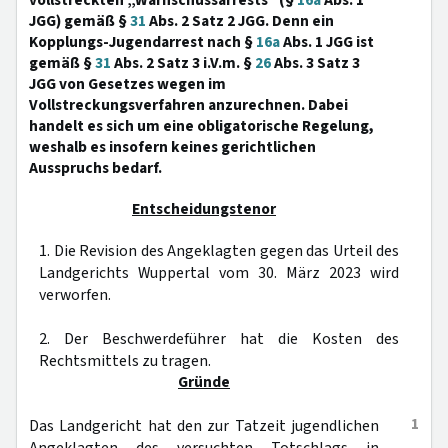
vollstreckten „Warnschussarrests“ (§
16a
Abs. 1
JGG) gemäß §
31
Abs. 2 Satz 2 JGG. Denn ein
Kopplungs-Jugendarrest nach §
16a
Abs. 1 JGG ist
gemäß §
31
Abs. 2 Satz 3 i.V.m. §
26
Abs. 3 Satz 3
JGG von Gesetzes wegen im
Vollstreckungsverfahren anzurechnen. Dabei
handelt es sich um eine obligatorische Regelung,
weshalb es insofern keines gerichtlichen
Ausspruchs bedarf.
Entscheidungstenor
1. Die Revision des Angeklagten gegen das Urteil des
Landgerichts Wuppertal vom 30. März 2023 wird
verworfen.
2. Der Beschwerdeführer hat die Kosten des
Rechtsmittels zu tragen.
Gründe
1
Das Landgericht hat den zur Tatzeit jugendlichen