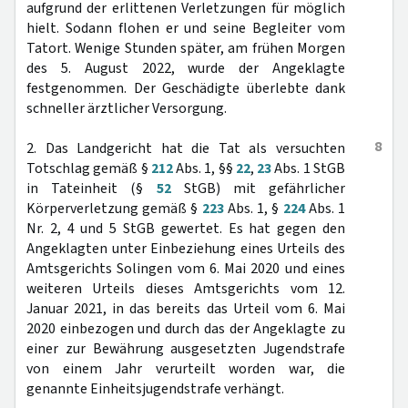
aufgrund der erlittenen Verletzungen für möglich
hielt. Sodann flohen er und seine Begleiter vom
Tatort. Wenige Stunden später, am frühen Morgen
des 5. August 2022, wurde der Angeklagte
festgenommen. Der Geschädigte überlebte dank
schneller ärztlicher Versorgung.
8
2. Das Landgericht hat die Tat als versuchten
Totschlag gemäß §
212
Abs. 1, §§
22
,
23
Abs. 1 StGB
in Tateinheit (§
52
StGB) mit gefährlicher
Körperverletzung gemäß §
223
Abs. 1, §
224
Abs. 1
Nr. 2, 4 und 5 StGB gewertet. Es hat gegen den
Angeklagten unter Einbeziehung eines Urteils des
Amtsgerichts Solingen vom 6. Mai 2020 und eines
weiteren Urteils dieses Amtsgerichts vom 12.
Januar 2021, in das bereits das Urteil vom 6. Mai
2020 einbezogen und durch das der Angeklagte zu
einer zur Bewährung ausgesetzten Jugendstrafe
von einem Jahr verurteilt worden war, die
genannte Einheitsjugendstrafe verhängt.