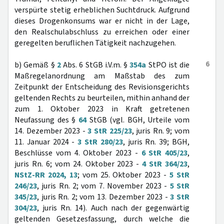
verspürte stetig erheblichen Suchtdruck. Aufgrund
dieses Drogenkonsums war er nicht in der Lage,
den Realschulabschluss zu erreichen oder einer
geregelten beruflichen Tätigkeit nachzugehen.
6
b) Gemäß §
2
Abs. 6 StGB i.V.m. §
354a
StPO ist die
Maßregelanordnung am Maßstab des zum
Zeitpunkt der Entscheidung des Revisionsgerichts
geltenden Rechts zu beurteilen, mithin anhand der
zum 1. Oktober 2023 in Kraft getretenen
Neufassung des §
64
StGB (vgl. BGH, Urteile vom
14. Dezember 2023 -
3 StR 225/23
, juris Rn. 9; vom
11. Januar 2024 -
3 StR 280/23
, juris Rn. 39; BGH,
Beschlüsse vom 4. Oktober 2023 -
6 StR 405/23
,
juris Rn. 6; vom 24. Oktober 2023 -
4 StR 364/23
,
NStZ-RR 2024, 13
; vom 25. Oktober 2023 -
5 StR
246/23
, juris Rn. 2; vom 7. November 2023 -
5 StR
345/23
, juris Rn. 2; vom 13. Dezember 2023 -
3 StR
304/23
, juris Rn. 14). Auch nach der gegenwärtig
geltenden Gesetzesfassung, durch welche die