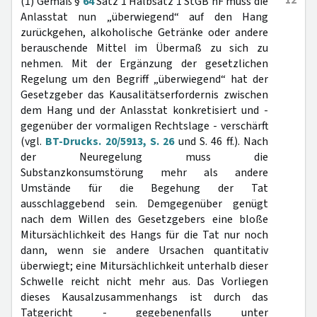
12
(1) Gemäß §
64
Satz 1 Halbsatz 1 StGB nF muss die
Anlasstat nun „überwiegend“ auf den Hang
zurückgehen, alkoholische Getränke oder andere
berauschende Mittel im Übermaß zu sich zu
nehmen. Mit der Ergänzung der gesetzlichen
Regelung um den Begriff „überwiegend“ hat der
Gesetzgeber das Kausalitätserfordernis zwischen
dem Hang und der Anlasstat konkretisiert und -
gegenüber der vormaligen Rechtslage - verschärft
(vgl.
BT-Drucks. 20/5913, S. 26
und S. 46 ff.). Nach
der Neuregelung muss die
Substanzkonsumstörung mehr als andere
Umstände für die Begehung der Tat
ausschlaggebend sein. Demgegenüber genügt
nach dem Willen des Gesetzgebers eine bloße
Mitursächlichkeit des Hangs für die Tat nur noch
dann, wenn sie andere Ursachen quantitativ
überwiegt; eine Mitursächlichkeit unterhalb dieser
Schwelle reicht nicht mehr aus. Das Vorliegen
dieses Kausalzusammenhangs ist durch das
Tatgericht - gegebenenfalls unter