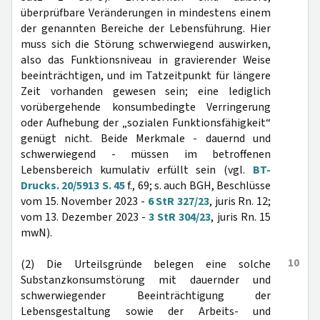
überprüfbare Veränderungen in mindestens einem
der genannten Bereiche der Lebensführung. Hier
muss sich die Störung schwerwiegend auswirken,
also das Funktionsniveau in gravierender Weise
beeinträchtigen, und im Tatzeitpunkt für längere
Zeit vorhanden gewesen sein; eine lediglich
vorübergehende konsumbedingte Verringerung
oder Aufhebung der „sozialen Funktionsfähigkeit“
genügt nicht. Beide Merkmale - dauernd und
schwerwiegend - müssen im betroffenen
Lebensbereich kumulativ erfüllt sein (vgl.
BT-
Drucks. 20/5913 S. 45
f., 69; s. auch BGH, Beschlüsse
vom 15. November 2023 -
6 StR 327/23
, juris Rn. 12;
vom 13. Dezember 2023 -
3 StR 304/23
, juris Rn. 15
mwN).
10
(2) Die Urteilsgründe belegen eine solche
Substanzkonsumstörung mit dauernder und
schwerwiegender Beeinträchtigung der
Lebensgestaltung sowie der Arbeits- und