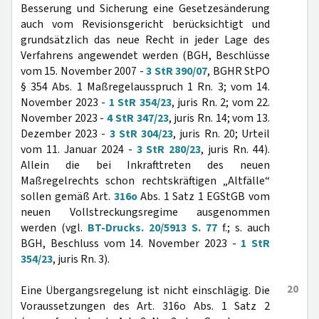
Besserung und Sicherung eine Gesetzesänderung
auch vom Revisionsgericht berücksichtigt und
grundsätzlich das neue Recht in jeder Lage des
Verfahrens angewendet werden (BGH, Beschlüsse
vom 15. November 2007 -
3 StR 390/07
, BGHR StPO
§ 354 Abs. 1 Maßregelausspruch 1 Rn. 3; vom 14.
November 2023 -
1 StR 354/23
, juris Rn. 2; vom 22.
November 2023 -
4 StR 347/23
, juris Rn. 14; vom 13.
Dezember 2023 -
3 StR 304/23
, juris Rn. 20; Urteil
vom 11. Januar 2024 -
3 StR 280/23
, juris Rn. 44).
Allein die bei Inkrafttreten des neuen
Maßregelrechts schon rechtskräftigen „Altfälle“
sollen gemäß Art.
316o
Abs. 1 Satz 1 EGStGB vom
neuen Vollstreckungsregime ausgenommen
werden (vgl.
BT-Drucks. 20/5913 S. 77
f.; s. auch
BGH, Beschluss vom 14. November 2023 -
1 StR
354/23
, juris Rn. 3).
20
Eine Übergangsregelung ist nicht einschlägig. Die
Voraussetzungen des Art. 316o Abs. 1 Satz 2