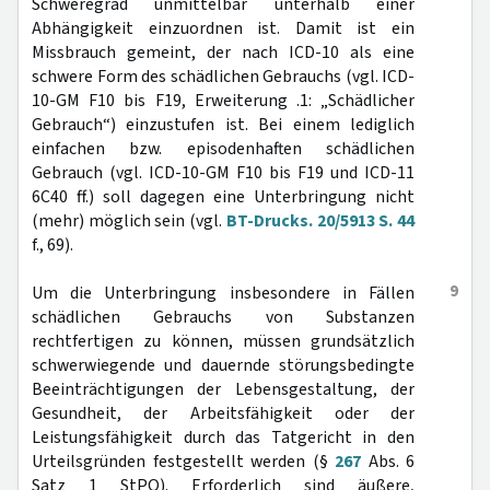
Schweregrad unmittelbar unterhalb einer
Abhängigkeit einzuordnen ist. Damit ist ein
Missbrauch gemeint, der nach ICD-10 als eine
schwere Form des schädlichen Gebrauchs (vgl. ICD-
10-GM F10 bis F19, Erweiterung .1: „Schädlicher
Gebrauch“) einzustufen ist. Bei einem lediglich
einfachen bzw. episodenhaften schädlichen
Gebrauch (vgl. ICD-10-GM F10 bis F19 und ICD-11
6C40 ff.) soll dagegen eine Unterbringung nicht
(mehr) möglich sein (vgl.
BT-Drucks. 20/5913 S. 44
f., 69).
9
Um die Unterbringung insbesondere in Fällen
schädlichen Gebrauchs von Substanzen
rechtfertigen zu können, müssen grundsätzlich
schwerwiegende und dauernde störungsbedingte
Beeinträchtigungen der Lebensgestaltung, der
Gesundheit, der Arbeitsfähigkeit oder der
Leistungsfähigkeit durch das Tatgericht in den
Urteilsgründen festgestellt werden (§
267
Abs. 6
Satz 1 StPO). Erforderlich sind äußere,