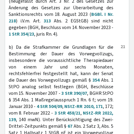
(neugefasst durch Art. 3 Nr. 2 des Gesetzes zur
Änderung des Gesetzes zur Überarbeitung des
Sanktionsrechts vom 18. August 2023 (
BGBl. I Nr.
218
) i.V.m. Art.
313
Abs. 2 EGStGB) sind nicht
gegeben (BGH, Beschluss vom 14. November 2023 -
1 StR 354/23
, juris Rn. 4).
21
b) Da die Strafkammer die Grundlagen für die
Bestimmung der Dauer des Vorwegvollzugs,
insbesondere die voraussichtliche Therapiedauer
von einem Jahr und sechs Monaten,
rechtsfehlerfrei festgestellt hat, kann der Senat
die Dauer des Vorwegvollzugs gemäß §
354
Abs. 1
StPO analog selbst festlegen (BGH, Beschlüsse
vom 15. November 2007 -
3 StR 390/07
, BGHR StPO
§ 354 Abs. 1 Maßregelausspruch 1 Rn. 6 f.; vom 19.
Januar 2010 -
4 StR 504/09
,
NStZ-RR 2010, 171
, 172;
vom 8. Februar 2022 -
3 StR 458/21
,
NStZ-RR 2022,
139
, 140 mwN). Unter Berücksichtigung des Zwei-
Drittel-Zeitpunkts gemäß §
67
Abs. 2 Satz 3, Abs. 5
Satz 1 Halbsatz 1 StGB nF ist ein Vorwegvollzug