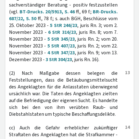
sachverständiger Beratung - positiv festzustellen
(vgl.
BT-Drucks. 20/5913, S. 46
ff., 69 f.;
BR-Drucks.
687/22, S. 50
ff., 78 f.; s. auch BGH, Beschlüsse vom
25. Oktober 2023 -
5 StR 246/23
, juris Rn. 3; vom 2.
November 2023 -
6 StR 316/23
, juris Rn. 8; vom 7.
November 2023 -
5 StR 345/23
, juris Rn. 2; vom 20.
November 2023 -
5 StR 407/23
, juris Rn. 2; vom 22.
November 2023 -
4 StR 347/23
, juris Rn. 9; vom 13.
Dezember 2023 -
3 StR 304/23
, juris Rn. 16).
13
(2) Nach Maßgabe dessen belegen die
Feststellungen, dass die Betäubungsmittelsucht
des Angeklagten für die Anlasstaten überwiegend
ursächlich war. Die Taten des Angeklagten zielten
auf die Befriedigung der eigenen Sucht. Es handelte
sich bei den von ihm verübten Raub- und
Diebstahlstaten um typische Beschaffungsdelikte.
14
cc) Auch die Gefahr erheblicher zukünftiger
Straftaten des Angeklagten hat die Strafkammer -