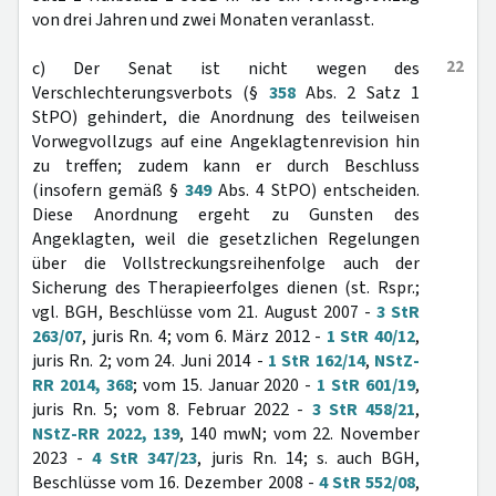
von drei Jahren und zwei Monaten veranlasst.
22
c) Der Senat ist nicht wegen des
Verschlechterungsverbots (§
358
Abs. 2 Satz 1
StPO) gehindert, die Anordnung des teilweisen
Vorwegvollzugs auf eine Angeklagtenrevision hin
zu treffen; zudem kann er durch Beschluss
(insofern gemäß §
349
Abs. 4 StPO) entscheiden.
Diese Anordnung ergeht zu Gunsten des
Angeklagten, weil die gesetzlichen Regelungen
über die Vollstreckungsreihenfolge auch der
Sicherung des Therapieerfolges dienen (st. Rspr.;
vgl. BGH, Beschlüsse vom 21. August 2007 -
3 StR
263/07
, juris Rn. 4; vom 6. März 2012 -
1 StR 40/12
,
juris Rn. 2; vom 24. Juni 2014 -
1 StR 162/14
,
NStZ-
RR 2014, 368
; vom 15. Januar 2020 -
1 StR 601/19
,
juris Rn. 5; vom 8. Februar 2022 -
3 StR 458/21
,
NStZ-RR 2022, 139
, 140 mwN; vom 22. November
2023 -
4 StR 347/23
, juris Rn. 14; s. auch BGH,
Beschlüsse vom 16. Dezember 2008 -
4 StR 552/08
,