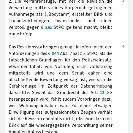
3
2. Die Verfahrensrüge, mit der die Revision die
Verwertung mittels eines körpernah getragenen
Aufnahmegeräts („Bodycam“) erstellter Bild- und
Tonaufzeichnungen beanstandet und einen
Verstoß gegen §
261
StPO geltend macht, bleibt
ohne Erfolg.
4
Das Revisionsvorbringen genügt insofern nicht den
Anforderungen des §
344
Abs. 2 Satz 2 StPO, als die
tatsächlichen Grundlagen für den Polizeieinsatz,
etwa der Inhalt von Notrufen, nicht vollständig
mitgeteilt wird und dem Senat daher eine
abschließende Bewertung versagt ist, wie sich die
Gefahrenlage im Zeitpunkt der Datenerhebung
darstellte. Soweit das Grundrecht des Art.
13
GG
herangezogen wird, fehlt zudem Vorbringen dazu,
wer Wohnungsinhaber war. Zu einer etwaigen
Einwilligung des aufgezeichneten Zeugen verhält
sich die Revision ebenfalls nicht, obschon dazu mit
Blick auf die wiedergegebene Verschriftung seiner
Angaben Anlass bestand.