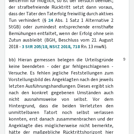
weiterhin für möglich, so ist der Versuch beendet;
der strafbefreiende Rücktritt setzt dann voraus,
dass der Täter den Taterfolg freiwillig durch aktives
Tun verhindert (§
24
Abs. 1 Satz 1 Alternative 2
StGB) oder zumindest entsprechende ernsthafte
Bemühungen entfaltet, wenn der Erfolg ohne sein
Zutun ausbleibt (BGH, Beschluss vom 21. August
2018 -
3 StR 205/18
,
NStZ 2018, 718
Rn. 13 mwN).
9
bb) Hieran gemessen belegen die Urteilsgründe
keine beendeten - oder gar fehlgeschlagenen -
Versuche. Es fehlen jegliche Feststellungen zum
Vorstellungsbild des Angeklagten nach den jeweils
letzten Ausführungshandlungen. Dieses ergibt sich
nach den konkret gegebenen Umständen auch
nicht ausnahmsweise von selbst. Vor dem
Hintergrund, dass die beiden Verletzten den
unmittelbaren Tatort noch selbst verlassen
konnten, erst danach zusammenbrachen und der
Angeklagte dies möglicherweise nicht bemerkte,
hätte der maßgebliche Rücktrittshorizont hier