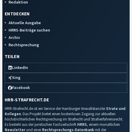
Redaktion
ENTDECKEN
Aktuelle Ausgabe
HRRS-Beiträge suchen
Archiv
Rechtsprechung
TEILEN
LinkedIn
Xing
Facebook
HRR-STRAFRECHT.DE
HRR-Strafrecht.de ist ein Service der Hamburger Anwaltskanzlei
Strate und
Kollegen
. Das Projekt bietet einen kostenlosen Zugang zur aktuellen
höchstrichterlichen Rechtsprechung im Strafrecht und Strafverfahrensrecht.
Es besteht aus der juristischen Fachzeitschrift
HRRS
, einem monatlichen
Newsletter
und einer
Rechtsprechungs-Datenbank
mit der