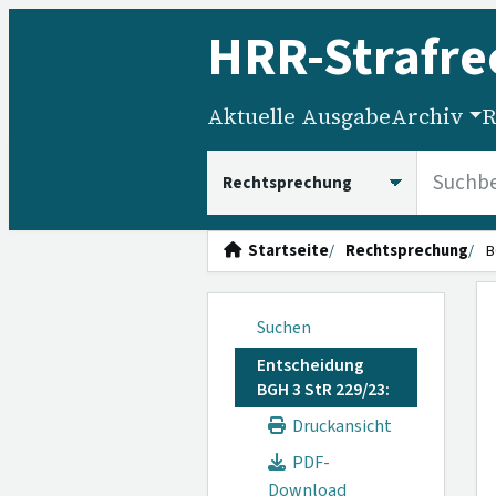
HRR
-Strafre
Aktuelle Ausgabe
Archiv
R
HRRS durchsuchen
Startseite
Rechtsprechung
B
Suchen
Entscheidung
BGH 3 StR 229/23:
Druckansicht
PDF-
Download