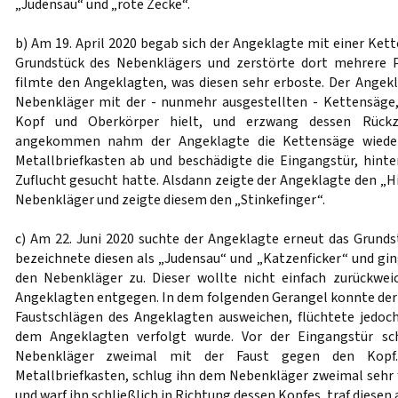
„Judensau“ und „rote Zecke“.
b) Am 19. April 2020 begab sich der Angeklagte mit einer Ket
Grundstück des Nebenklägers und zerstörte dort mehrere 
filmte den Angeklagten, was diesen sehr erboste. Der Ange
Nebenkläger mit der - nunmehr ausgestellten - Kettensäge,
Kopf und Oberkörper hielt, und erzwang dessen Rückz
angekommen nahm der Angeklagte die Kettensäge wieder 
Metallbriefkasten ab und beschädigte die Eingangstür, hint
Zuflucht gesucht hatte. Alsdann zeigte der Angeklagte den „H
Nebenkläger und zeigte diesem den „Stinkefinger“.
c) Am 22. Juni 2020 suchte der Angeklagte erneut das Grunds
bezeichnete diesen als „Judensau“ und „Katzenficker“ und gin
den Nebenkläger zu. Dieser wollte nicht einfach zurückwei
Angeklagten entgegen. In dem folgenden Gerangel konnte de
Faustschlägen des Angeklagten ausweichen, flüchtete jedoch
dem Angeklagten verfolgt wurde. Vor der Eingangstür s
Nebenkläger zweimal mit der Faust gegen den Kop
Metallbriefkasten, schlug ihn dem Nebenkläger zweimal sehr 
und warf ihn schließlich in Richtung dessen Kopfes, traf diesen 