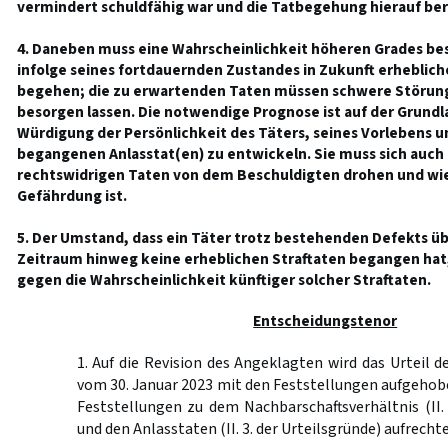
vermindert schuldfähig war und die Tatbegehung hierauf ber
4. Daneben muss eine Wahrscheinlichkeit höheren Grades be
infolge seines fortdauernden Zustandes in Zukunft erheblich
begehen; die zu erwartenden Taten müssen schwere Störung
besorgen lassen. Die notwendige Prognose ist auf der Grund
Würdigung der Persönlichkeit des Täters, seines Vorlebens u
begangenen Anlasstat(en) zu entwickeln. Sie muss sich auch
rechtswidrigen Taten von dem Beschuldigten drohen und wi
Gefährdung ist.
5. Der Umstand, dass ein Täter trotz bestehenden Defekts ü
Zeitraum hinweg keine erheblichen Straftaten begangen hat, 
gegen die Wahrscheinlichkeit künftiger solcher Straftaten.
Entscheidungstenor
1. Auf die Revision des Angeklagten wird das Urteil d
vom 30. Januar 2023 mit den Feststellungen aufgehobe
Feststellungen zu dem Nachbarschaftsverhältnis (II. 
und den Anlasstaten (II. 3. der Urteilsgründe) aufrecht