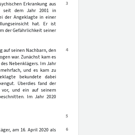
3
psychischen Erkrankung aus
h seit dem Jahr 2001 in
i der Angeklagte in einer
ungseinsicht hat. Er ist
 der Gefährlichkeit seiner
4
ng auf seinen Nachbarn, den
zogen war. Zunächst kam es
 des Nebenklägers. Im Jahr
s mehrfach, und es kam zu
geklagte bekundete dabei
kengut. Überdies fand der
 vor, und ein auf seinem
eschnitten. Im Jahr 2020
5
6
ger, am 16. April 2020 als