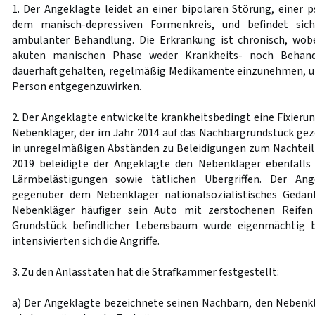
1. Der Angeklagte leidet an einer bipolaren Störung, einer 
dem manisch-depressiven Formenkreis, und befindet sic
ambulanter Behandlung. Die Erkrankung ist chronisch, wobe
akuten manischen Phase weder Krankheits- noch Behandl
dauerhaft gehalten, regelmäßig Medikamente einzunehmen, um
Person entgegenzuwirken.
2. Der Angeklagte entwickelte krankheitsbedingt eine Fixieru
Nebenkläger, der im Jahr 2014 auf das Nachbargrundstück ge
in unregelmäßigen Abständen zu Beleidigungen zum Nachteil
2019 beleidigte der Angeklagte den Nebenkläger ebenfall
Lärmbelästigungen sowie tätlichen Übergriffen. Der An
gegenüber dem Nebenkläger nationalsozialistisches Gedan
Nebenkläger häufiger sein Auto mit zerstochenen Reifen
Grundstück befindlicher Lebensbaum wurde eigenmächtig b
intensivierten sich die Angriffe.
3. Zu den Anlasstaten hat die Strafkammer festgestellt:
a) Der Angeklagte bezeichnete seinen Nachbarn, den Nebenklä