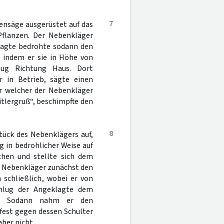
7
tensäge ausgerüstet auf das
Pflanzen. Der Nebenkläger
klagte bedrohte sodann den
 indem er sie in Höhe von
ug Richtung Haus. Dort
in Betrieb, sägte einen
er welcher der Nebenkläger
itlergruß“, beschimpfte den
8
tück des Nebenklägers auf,
g in bedrohlicher Weise auf
chen und stellte sich dem
r Nebenkläger zunächst den
 schließlich, wobei er von
chlug der Angeklagte dem
f. Sodann nahm er den
fest gegen dessen Schulter
aber nicht.