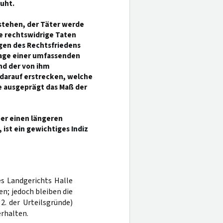
uht.
stehen, der Täter werde
e rechtswidrige Taten
en des Rechtsfriedens
lage einer umfassenden
nd der von ihm
 darauf erstrecken, welche
e ausgeprägt das Maß der
ber einen längeren
ist ein gewichtiges Indiz
es Landgerichts Halle
n; jedoch bleiben die
2. der Urteilsgründe)
erhalten.