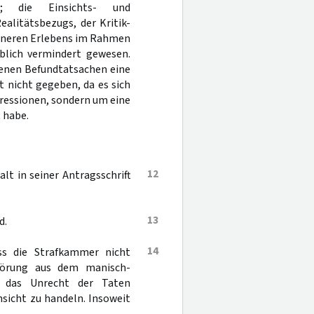
ei; die Einsichts- und
ealitätsbezugs, der Kritik-
 inneren Erlebens im Rahmen
lich vermindert gewesen.
obenen Befundtatsachen eine
t nicht gegeben, da es sich
gressionen, sondern um eine
 habe.
12
t in seiner Antragsschrift
13
d.
14
ss die Strafkammer nicht
Störung aus dem manisch-
, das Unrecht der Taten
nsicht zu handeln. Insoweit