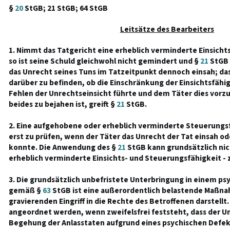
§
20
StGB; 21 StGB; 64 StGB
Leitsätze des Bearbeiters
1. Nimmt das Tatgericht eine erheblich verminderte Einsichts
so ist seine Schuld gleichwohl nicht gemindert und §
21
StGB 
das Unrecht seines Tuns im Tatzeitpunkt dennoch einsah; das
darüber zu befinden, ob die Einschränkung der Einsichtsfähi
Fehlen der Unrechtseinsicht führte und dem Täter dies vorz
beides zu bejahen ist, greift §
21
StGB.
2. Eine aufgehobene oder erheblich verminderte Steuerungsf
erst zu prüfen, wenn der Täter das Unrecht der Tat einsah o
konnte. Die Anwendung des §
21
StGB kann grundsätzlich nich
erheblich verminderte Einsichts- und Steuerungsfähigkeit - 
3. Die grundsätzlich unbefristete Unterbringung in einem p
gemäß §
63
StGB ist eine außerordentlich belastende Maßna
gravierenden Eingriff in die Rechte des Betroffenen darstellt.
angeordnet werden, wenn zweifelsfrei feststeht, dass der U
Begehung der Anlasstaten aufgrund eines psychischen Defek