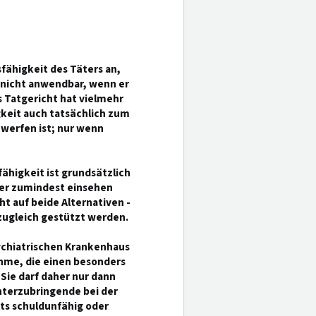
fähigkeit des Täters an,
nicht anwendbar, wenn er
 Tatgericht hat vielmehr
gkeit auch tatsächlich zum
uwerfen ist; nur wenn
ähigkeit ist grundsätzlich
der zumindest einsehen
t auf beide Alternativen -
zugleich gestützt werden.
sychiatrischen Krankenhaus
hme, die einen besonders
 Sie darf daher nur dann
nterzubringende bei der
ts schuldunfähig oder