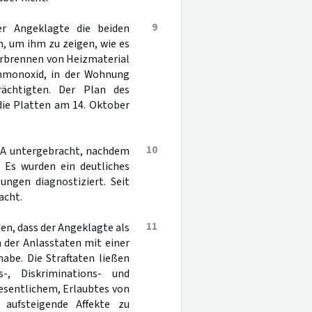
9
r Angeklagte die beiden
, um ihm zu zeigen, wie es
Verbrennen von Heizmaterial
nmonoxid, in der Wohnung
rächtigten. Der Plan des
 die Platten am 14. Oktober
10
SA untergebracht, nachdem
. Es wurden ein deutliches
ngen diagnostiziert. Seit
acht.
11
en, dass der Angeklagte als
 der Anlasstaten mit einer
abe. Die Straftaten ließen
-, Diskriminations- und
esentlichem, Erlaubtes von
 aufsteigende Affekte zu