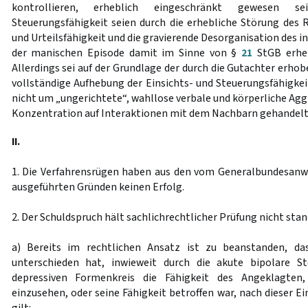
kontrollieren, erheblich eingeschränkt gewesen s
Steuerungsfähigkeit seien durch die erhebliche Störung des R
und Urteilsfähigkeit und die gravierende Desorganisation des
der manischen Episode damit im Sinne von §
21
StGB erheb
Allerdings sei auf der Grundlage der durch die Gutachter erh
vollständige Aufhebung der Einsichts- und Steuerungsfähigkei
nicht um „ungerichtete“, wahllose verbale und körperliche Ag
Konzentration auf Interaktionen mit dem Nachbarn gehandelt
II.
1. Die Verfahrensrügen haben aus den vom Generalbundesanwal
ausgeführten Gründen keinen Erfolg.
2. Der Schuldspruch hält sachlichrechtlicher Prüfung nicht stan
a) Bereits im rechtlichen Ansatz ist zu beanstanden, da
unterschieden hat, inwieweit durch die akute bipolare 
depressiven Formenkreis die Fähigkeit des Angeklagten
einzusehen, oder seine Fähigkeit betroffen war, nach dieser Ei