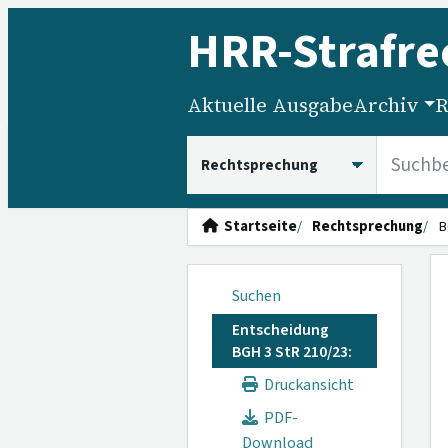
HRR
-Strafre
Aktuelle Ausgabe
Archiv
R
HRRS durchsuchen
Startseite
Rechtsprechung
B
Suchen
Entscheidung
BGH 3 StR 210/23:
Druckansicht
PDF-
Download