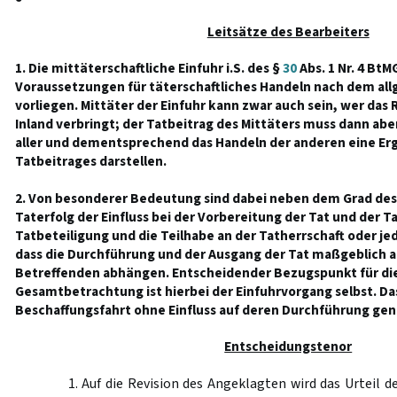
Leitsätze des Bearbeiters
1. Die mittäterschaftliche Einfuhr i.S. des §
30
Abs. 1 Nr. 4 BtM
Voraussetzungen für täterschaftliches Handeln nach dem al
vorliegen. Mittäter der Einfuhr kann zwar auch sein, wer das R
Inland verbringt; der Tatbeitrag des Mittäters muss dann aber
aller und dementsprechend das Handeln der anderen eine Er
Tatbeitrages darstellen.
2. Von besonderer Bedeutung sind dabei neben dem Grad des
Taterfolg der Einfluss bei der Vorbereitung der Tat und der 
Tatbeteiligung und die Teilhabe an der Tatherrschaft oder jede
dass die Durchführung und der Ausgang der Tat maßgeblich a
Betreffenden abhängen. Entscheidender Bezugspunkt für di
Gesamtbetrachtung ist hierbei der Einfuhrvorgang selbst. Da
Beschaffungsfahrt ohne Einfluss auf deren Durchführung gen
Entscheidungstenor
1. Auf die Revision des Angeklagten wird das Urteil d