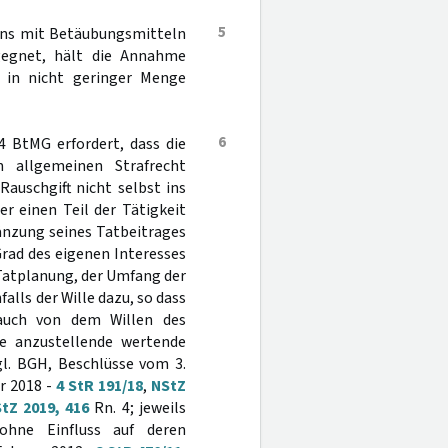
5
bens mit Betäubungsmitteln
gegnet, hält die Annahme
n in nicht geringer Menge
6
4 BtMG erfordert, dass die
m allgemeinen Strafrecht
Rauschgift nicht selbst ins
r einen Teil der Tätigkeit
änzung seines Tatbeitrages
rad des eigenen Interesses
 Tatplanung, der Umfang der
alls der Wille dazu, so dass
auch von dem Willen des
ie anzustellende wertende
gl. BGH, Beschlüsse vom 3.
r 2018 -
4 StR 191/18
,
NStZ
tZ 2019, 416
Rn. 4; jeweils
ohne Einfluss auf deren