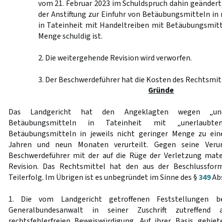
vom 21. Februar 2023 im Schuldspruch dahin geändert
der Anstiftung zur Einfuhr von Betäubungsmitteln in
in Tateinheit mit Handeltreiben mit Betäubungsmitt
Menge schuldig ist.
2. Die weitergehende Revision wird verworfen.
3. Der Beschwerdeführer hat die Kosten des Rechtsmitt
Gründe
Das Landgericht hat den Angeklagten wegen „une
Betäubungsmitteln in Tateinheit mit „unerlaubt
Betäubungsmitteln in jeweils nicht geringer Menge zu eine
Jahren und neun Monaten verurteilt. Gegen seine Verur
Beschwerdeführer mit der auf die Rüge der Verletzung mate
Revision. Das Rechtsmittel hat den aus der Beschlussform
Teilerfolg. Im Übrigen ist es unbegründet im Sinne des §
349
Abs
1. Die vom Landgericht getroffenen Feststellungen
Generalbundesanwalt in seiner Zuschrift zutreffend 
rechtsfehlerfreien Beweiswürdigung. Auf ihrer Basis gebie