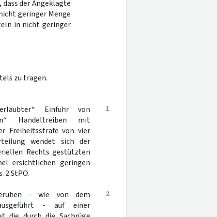
, dass der Angeklagte
 nicht geringer Menge
eln in nicht geringer
els zu tragen.
1
rlaubter“ Einfuhr von
em“ Handeltreiben mit
r Freiheitsstrafe von vier
teilung wendet sich der
riellen Rechts gestützten
el ersichtlichen geringen
. 2 StPO.
2
 beruhen - wie von dem
ausgeführt - auf einer
tet die durch die Sachrüge