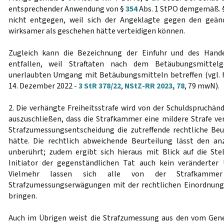
entsprechender Anwendung von §
354
Abs. 1 StPO demgemäß. 
nicht entgegen, weil sich der Angeklagte gegen den geän
wirksamer als geschehen hätte verteidigen können.
Zugleich kann die Bezeichnung der Einfuhr und des Hande
entfallen, weil Straftaten nach dem Betäubungsmittelg
unerlaubten Umgang mit Betäubungsmitteln betreffen (vgl. 
14. Dezember 2022 -
3 StR 378/22
,
NStZ-RR 2023, 78
, 79 mwN).
2. Die verhängte Freiheitsstrafe wird von der Schuldspruchänd
auszuschließen, dass die Strafkammer eine mildere Strafe ve
Strafzumessungsentscheidung die zutreffende rechtliche Be
hätte. Die rechtlich abweichende Beurteilung lässt den 
unberührt; zudem ergibt sich hieraus mit Blick auf die St
Initiator der gegenständlichen Tat auch kein veränderter 
Vielmehr lassen sich alle von der Strafkammer 
Strafzumessungserwägungen mit der rechtlichen Einordnung 
bringen.
Auch im Übrigen weist die Strafzumessung aus den vom Gene