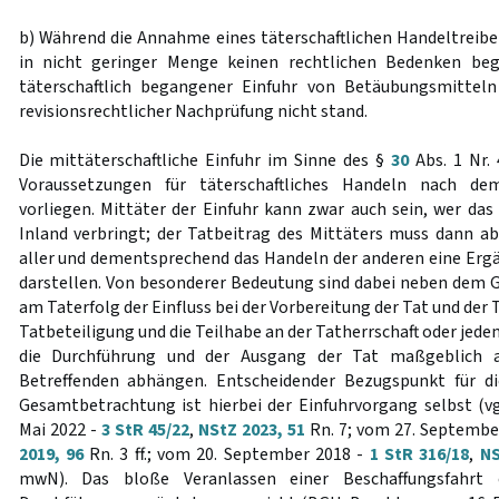
b) Während die Annahme eines täterschaftlichen Handeltrei
in nicht geringer Menge keinen rechtlichen Bedenken be
täterschaftlich begangener Einfuhr von Betäubungsmittel
revisionsrechtlicher Nachprüfung nicht stand.
Die mittäterschaftliche Einfuhr im Sinne des §
30
Abs. 1 Nr. 
Voraussetzungen für täterschaftliches Handeln nach de
vorliegen. Mittäter der Einfuhr kann zwar auch sein, wer das 
Inland verbringt; der Tatbeitrag des Mittäters muss dann abe
aller und dementsprechend das Handeln der anderen eine Erg
darstellen. Von besonderer Bedeutung sind dabei neben dem G
am Taterfolg der Einfluss bei der Vorbereitung der Tat und der
Tatbeteiligung und die Teilhabe an der Tatherrschaft oder jedenf
die Durchführung und der Ausgang der Tat maßgeblich 
Betreffenden abhängen. Entscheidender Bezugspunkt für d
Gesamtbetrachtung ist hierbei der Einfuhrvorgang selbst (v
Mai 2022 -
3 StR 45/22
,
NStZ 2023, 51
Rn. 7; vom 27. Septembe
2019, 96
Rn. 3 ff.; vom 20. September 2018 -
1 StR 316/18
,
NS
mwN). Das bloße Veranlassen einer Beschaffungsfahrt 