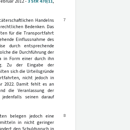
Februar 2012 -
3 StR 470/11
,
7
terschaftlichen Handelns
 rechtlichen Bedenken. Das
ten für die Transportfahrt
gehende Einflussnahme des
ise durch entsprechende
solche die Durchführung der
a in Form einer durch ihn
ng. Zu der Eingabe der
lten sich die Urteilsgründe
rtfahrten, nicht jedoch in
r 2022. Damit fehlt es an
und die Veranlassung der
 jedenfalls seinen darauf
8
ten belegen jedoch eine
mitteln in nicht geringer
ndert den Schuldspruch in