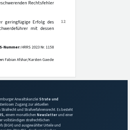
eschwerenden Rechtsfehler
12
r geringfügige Erfolg des
schwerdeführer mit dessen
S-Nummer:
HRRS 2023 Nr. 1158
er:
Fabian Afshar/Karsten Gaede
 Hamburger Anwaltskanzlei
Strate und
ostenlosen Zugang zur aktuellen
Strafrecht und Strafverfahrensrecht. Es besteht
RS
, einem monatlichen
Newsletter
und einer
r vollständigen strafrechtlichen
s (BGH) und ausgewählter Urteile und