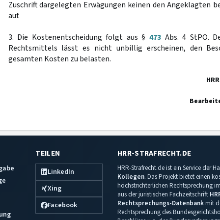
Zuschrift dargelegten Erwägungen keinen den Angeklagten b
auf.
3. Die Kostenentscheidung folgt aus §
473
Abs. 4 StPO. De
Rechtsmittels lässt es nicht unbillig erscheinen, den Be
gesamten Kosten zu belasten.
HRR
Bearbeit
TEILEN
HRR-STRAFRECHT.DE
sgabe
HRR-Strafrecht.de ist ein Service der
LinkedIn
Kollegen
. Das Projekt bietet einen k
ge
höchstrichterlichen Rechtsprechung im 
Xing
aus der juristischen Fachzeitschrift
HR
Rechtsprechungs-Datenbank
mit de
Facebook
Rechtsprechung des Bundesgerichtshof
ung