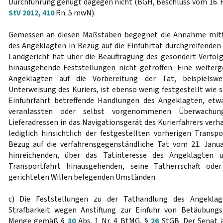
Durchführung genügt dagegen nicht (BGH, Beschluss vom 16. 
StV 2012, 410
Rn. 5 mwN).
Gemessen an diesen Maßstäben begegnet die Annahme mittä
des Angeklagten in Bezug auf die Einfuhrtat durchgreifenden
Landgericht hat über die Beauftragung des gesondert Verfolg
hinausgehende Feststellungen nicht getroffen. Eine weiter
Angeklagten auf die Vorbereitung der Tat, beispielswe
Unterweisung des Kuriers, ist ebenso wenig festgestellt wie 
Einfuhrfahrt betreffende Handlungen des Angeklagten, etw
veranlassten oder selbst vorgenommenen Überwachu
Lieferadressen in das Navigationsgerät des Kurierfahrers verha
lediglich hinsichtlich der festgestellten vorherigen Transpo
Bezug auf die verfahrensgegenständliche Tat vom 21. Janua
hinreichenden, über das Tatinteresse des Angeklagten 
Transportfahrt hinausgehenden, seine Tatherrschaft oder
gerichteten Willen belegenden Umständen.
c) Die Feststellungen zu der Tathandlung des Angeklag
Strafbarkeit wegen Anstiftung zur Einfuhr von Betäubungs
Menge gemäß §
30
Abs. 1 Nr. 4 BtMG, §
26
StGB. Der Senat ä