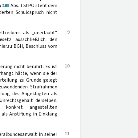
§
265
Abs. 1 StPO steht dem
derten Schuldspruch nicht
9
ltreibens als „unerlaubt“
esetz ausschließlich den
hierzu BGH, Beschluss vom
10
erung nicht berührt. Es ist
rhängt hätte, wenn sie der
urteilung zu Grunde gelegt
anzuwendenden Strafrahmen
ellung des Angeklagten als
Unrechtsgehalt derselben.
konkret angestellten
als Anstiftung in Einklang
11
ralbundesanwalt in seiner