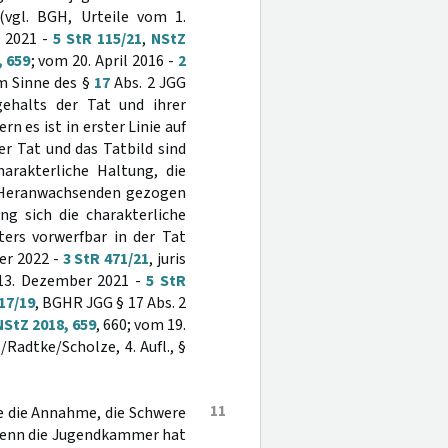
(vgl. BGH, Urteile vom 1.
r 2021 -
5 StR 115/21
,
NStZ
, 659
; vom 20. April 2016 -
2
im Sinne des §
17
Abs. 2 JGG
ehalts der Tat und ihrer
 es ist in erster Linie auf
er Tat und das Tatbild sind
harakterliche Haltung, die
r Heranwachsenden gezogen
g sich die charakterliche
ters vorwerfbar in der Tat
er 2022 -
3 StR 471/21
, juris
m 13. Dezember 2021 -
5 StR
17/19
, BGHR JGG § 17 Abs. 2
NStZ 2018, 659
, 660; vom 19.
Radtke/Scholze, 4. Aufl., §
11
e die Annahme, die Schwere
 Denn die Jugendkammer hat