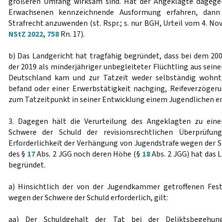
größeren Umfang wirksam sind. Hat der Angeklagte dagegen
Erwachsenen kennzeichnende Ausformung erfahren, dann 
Strafrecht anzuwenden (st. Rspr.; s. nur BGH, Urteil vom 4. N
NStZ 2022, 758
Rn. 17).
b) Das Landgericht hat tragfähig begründet, dass bei dem 2
der 2019 als minderjähriger unbegleiteter Flüchtling aus sei
Deutschland kam und zur Tatzeit weder selbständig wohnt
befand oder einer Erwerbstätigkeit nachging, Reifeverzöger
zum Tatzeitpunkt in seiner Entwicklung einem Jugendlichen e
3. Dagegen hält die Verurteilung des Angeklagten zu ein
Schwere der Schuld der revisionsrechtlichen Überprüfun
Erforderlichkeit der Verhängung von Jugendstrafe wegen der S
des §
17
Abs. 2 JGG noch deren Höhe (§
18
Abs. 2 JGG) hat das L
begründet.
a) Hinsichtlich der von der Jugendkammer getroffenen Fest
wegen der Schwere der Schuld erforderlich, gilt:
aa) Der Schuldgehalt der Tat bei der Deliktsbegehun