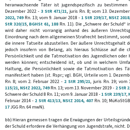
heranwachsende Täter ist jugendspezifisch zu bestimmen 
Dezember 2022 -
3 StR 471/21
, juris Rn. 8; vom 13. Dezembe
2022, 749
Rn. 13; vom 9. Januar 2018 -
1 StR 239/17
,
NStZ 2018
StR 320/15
,
BGHSt 61, 188
Rn. 11). Die „Schwere der Schuld“ 
wird daher nicht vorrangig anhand des äußeren Unrechtsg
Einordnung nach dem allgemeinen Strafrecht bestimmt, sondern
die innere Tatseite abzustellen. Der äußere Unrechtsgehalt d
jedoch insofern von Belang, als hieraus Schlüsse auf die c
Persönlichkeit und die Tatmotivation des Jugendlichen ode
werden können; entscheidend ist, ob und in welchem Umfan
Haltung, die Persönlichkeit sowie die Tatmotivation des Tä
manifestiert haben (st. Rspr.; vgl. BGH, Urteile vom 1. Dezemb
Rn. 8; vom 2. Februar 2022 -
2 StR 295/21
, juris Rn. 19; vo
115/21
,
NStZ 2022, 749
Rn. 13; vom 13. November 2019 -
2 StR 2
Schwere der Schuld 8 Rn. 11; vom 9. Januar 2018 -
1 StR 239/17
,
Februar 2014 -
2 StR 413/13
,
NStZ 2014, 407
Rn. 10; MüKoStGB/
17
JGG Rn. 64 mwN).
bb) Hieran gemessen tragen die Erwägungen der Urteilsgründ
der Schuld erfordere die Verhängung von Jugendstrafe, nicht.