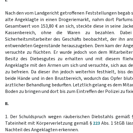
I.
Nach den vom Landgericht getroffenen Feststellungen begab si
alte Angeklagte in einen Drogeriemarkt, nahm dort Parfum
Gesamtwert von 153,80 € an sich, steckte diese in seine Jack
Kassenbereich, ohne die Waren zu bezahlen. Dab
Sicherheitsmitarbeiter des Geschäfts beobachtet, der ihn ans
entwendeten Gegenstände herauszugeben. Dem kam der Angek
versuchte zu flüchten. Er wurde jedoch von dem Mitarbeite
Besitz des Diebesgutes zu erhalten und mit diesem flieh
Angeklagte mit den Armen um sich und versuchte, sich aus 
zu befreien. Da dieser ihn jedoch weiterhin festhielt, biss de
beide Hände und in den Brustbereich, wodurch das Opfer blute
ärztlicher Behandlung bedurften. Letztlich gelang es dem Mita
Boden zu bringen und dort bis zum Eintreffen der Polizei zu fixi
II.
1. Der Schuldspruch wegen räuberischen Diebstahls gemäß
Tateinheit mit Körperverletzung gemäß §
223
Abs. 1 StGB läs
Nachteil des Angeklagten erkennen.