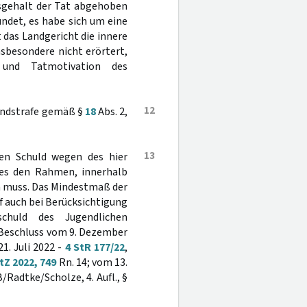
tsgehalt der Tat abgehoben
ündet, es habe sich um eine
das Landgericht die innere
nsbesondere nicht erörtert,
t und Tatmotivation des
12
endstrafe gemäß §
18
Abs. 2,
13
len Schuld wegen des hier
zes den Rahmen, innerhalb
en muss. Das Mindestmaß der
 auch bei Berücksichtigung
chuld des Jugendlichen
 Beschluss vom 9. Dezember
1. Juli 2022 -
4 StR 177/22
,
tZ 2022, 749
Rn. 14; vom 13.
Radtke/Scholze, 4. Aufl., §