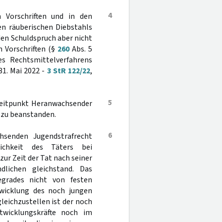
4
 Vorschriften und in den
en räuberischen Diebstahls
 den Schuldspruch aber nicht
n Vorschriften (§
260
Abs. 5
es Rechtsmittelverfahrens
31. Mai 2022 -
3 StR 122/22
,
5
tzeitpunkt Heranwachsender
t zu beanstanden.
6
hsenden Jugendstrafrecht
ichkeit des Täters bei
ur Zeit der Tat nach seiner
dlichen gleichstand. Das
egrades nicht von festen
twicklung des noch jungen
eichzustellen ist der noch
wicklungskräfte noch im