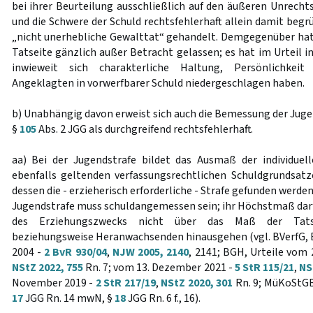
bei ihrer Beurteilung ausschließlich auf den äußeren Unrech
und die Schwere der Schuld rechtsfehlerhaft allein damit begr
„nicht unerhebliche Gewalttat“ gehandelt. Demgegenüber hat 
Tatseite gänzlich außer Betracht gelassen; es hat im Urteil i
inwieweit sich charakterliche Haltung, Persönlichkei
Angeklagten in vorwerfbarer Schuld niedergeschlagen haben.
b) Unabhängig davon erweist sich auch die Bemessung der Jug
§
105
Abs. 2 JGG als durchgreifend rechtsfehlerhaft.
aa) Bei der Jugendstrafe bildet das Ausmaß der individuel
ebenfalls geltenden verfassungsrechtlichen Schuldgrundsat
dessen die - erzieherisch erforderliche - Strafe gefunden werd
Jugendstrafe muss schuldangemessen sein; ihr Höchstmaß darf
des Erziehungszwecks nicht über das Maß der Tats
beziehungsweise Heranwachsenden hinausgehen (vgl. BVerfG,
2004 -
2 BvR 930/04
,
NJW 2005, 2140
, 2141; BGH, Urteile vom 2
NStZ 2022, 755
Rn. 7; vom 13. Dezember 2021 -
5 StR 115/21
,
NS
November 2019 -
2 StR 217/19
,
NStZ 2020, 301
Rn. 9; MüKoStGB/
17
JGG Rn. 14 mwN, §
18
JGG Rn. 6 f., 16).