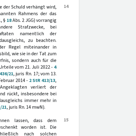
14
 der Schuld verhängt wird,
enannten Rahmens der das
1, §
18
Abs. 2 JGG) vorrangig
ndere Strafzwecke, bei
aftaten namentlich der
ausgleichs, zu beachten.
der Regel miteinander in
bild, wie sie in der Tat zum
fnis, sondern auch für die
rteile vom 21. Juli 2022 -
4
 436/21
, juris Rn. 17; vom 13.
Februar 2014 -
2 StR 413/13
,
ngeklagten verliert der
nd rückt, insbesondere bei
ldausgleichs immer mehr in
1/21
, juris Rn. 14 mwN).
15
ennen lassen, dass dem
chenkt worden ist. Die
ließlich nach solchen