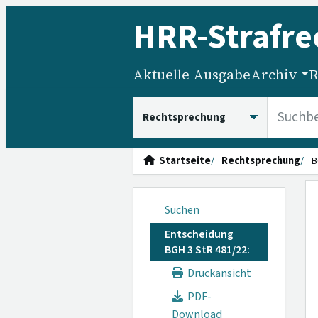
HRR
-Strafre
Aktuelle Ausgabe
Archiv
R
HRRS durchsuchen
Startseite
Rechtsprechung
B
Suchen
Entscheidung
BGH 3 StR 481/22:
Druckansicht
PDF-
Download