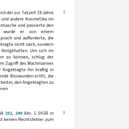
2
ch der zur Tatzeit 19 Jahre
s und andere Kosmetika im
entasche und passierte den
ei wurde er von einem
prach und aufforderte, die
lagte nicht nach, sondern
r festgehalten. Um sich im
en zu können, schlug der
dem Zugriff des Wachmannes
r Angeklagte ihn kräftig in
nde Bisswunden erlitt, die
rbeiter, den Angeklagten zu
eren.
3
 §§
252
,
249
Abs. 1 StGB in
st keinen Rechtsfehler zum