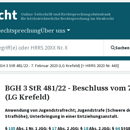
cht
Online-Zeitschrift und Rechtsprechungsdatenbank
für höchstrichterliche Rechtsprechung im Strafrecht
echtsprechung
Über uns
Suchen
GH 3 StR 481/22 - 7. Februar 2023 (LG Krefeld) [= HRRS 2023 Nr. 443]
BGH 3 StR 481/22 - Beschluss vom 
(LG Krefeld)
Anwendung von Jugendstrafrecht; Jugendstrafe (Schwere d
Strafhöhe); Unterbringung in einer Entziehungsanstalt.
§
105
Abs. 1 Nr. 1 JGG; §
17
Abs. 2 JGG; §
18
Abs. 2 JGG; §
64
StG