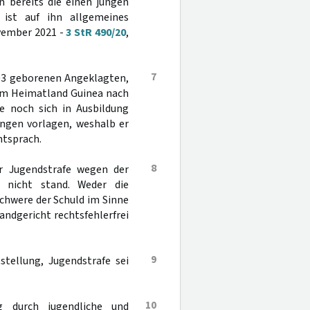
 bereits die einen jungen
ist auf ihn allgemeines
ovember 2021 -
3 StR 490/20
,
7
003 geborenen Angeklagten,
nem Heimatland Guinea nach
e noch sich in Ausbildung
ungen vorlagen, weshalb er
ntsprach.
8
er Jugendstrafe wegen der
g nicht stand. Weder die
chwere der Schuld im Sinne
andgericht rechtsfehlerfrei
9
stellung, Jugendstrafe sei
10
g durch jugendliche und