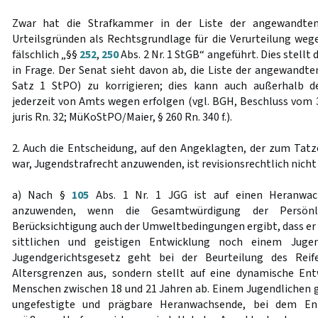
Zwar hat die Strafkammer in der Liste der angewandten
Urteilsgründen als Rechtsgrundlage für die Verurteilung weg
fälschlich „§§
252
,
250
Abs. 2 Nr. 1 StGB“ angeführt. Dies stellt
in Frage. Der Senat sieht davon ab, die Liste der angewandte
Satz 1 StPO) zu korrigieren; dies kann auch außerhalb d
jederzeit von Amts wegen erfolgen (vgl. BGH, Beschluss vom 
juris Rn. 32; MüKoStPO/Maier, § 260 Rn. 340 f.).
2. Auch die Entscheidung, auf den Angeklagten, der zum Ta
war, Jugendstrafrecht anzuwenden, ist revisionsrechtlich nich
a) Nach §
105
Abs. 1 Nr. 1 JGG ist auf einen Heranwac
anzuwenden, wenn die Gesamtwürdigung der Persönl
Berücksichtigung auch der Umweltbedingungen ergibt, dass er z
sittlichen und geistigen Entwicklung noch einem Jugen
Jugendgerichtsgesetz geht bei der Beurteilung des Reif
Altersgrenzen aus, sondern stellt auf eine dynamische En
Menschen zwischen 18 und 21 Jahren ab. Einem Jugendlichen gl
ungefestigte und prägbare Heranwachsende, bei dem Ent