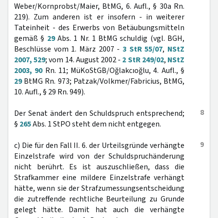
Weber/Kornprobst/Maier, BtMG, 6. Aufl., § 30a Rn.
219). Zum anderen ist er insofern - in weiterer
Tateinheit - des Erwerbs von Betäubungsmitteln
gemäß §
29
Abs. 1 Nr. 1 BtMG schuldig (vgl. BGH,
Beschlüsse vom 1. März 2007 -
3 StR 55/07
,
NStZ
2007, 529
; vom 14. August 2002 -
2 StR 249/02
,
NStZ
2003, 90
Rn. 11; MüKoStGB/Oğlakcıoğlu, 4. Aufl., §
29
BtMG Rn. 973; Patzak/Volkmer/Fabricius, BtMG,
10. Aufl., § 29 Rn. 949).
8
Der Senat ändert den Schuldspruch entsprechend;
§
265
Abs. 1 StPO steht dem nicht entgegen.
9
c) Die für den Fall II. 6. der Urteilsgründe verhängte
Einzelstrafe wird von der Schuldspruchänderung
nicht berührt. Es ist auszuschließen, dass die
Strafkammer eine mildere Einzelstrafe verhängt
hätte, wenn sie der Strafzumessungsentscheidung
die zutreffende rechtliche Beurteilung zu Grunde
gelegt hätte. Damit hat auch die verhängte