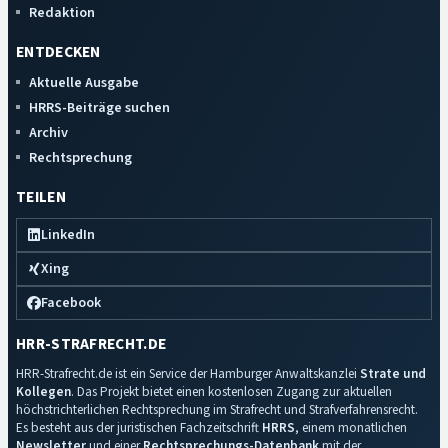
Redaktion
ENTDECKEN
Aktuelle Ausgabe
HRRS-Beiträge suchen
Archiv
Rechtsprechung
TEILEN
LinkedIn
Xing
Facebook
HRR-STRAFRECHT.DE
HRR-Strafrecht.de ist ein Service der Hamburger Anwaltskanzlei
Strate und
Kollegen
. Das Projekt bietet einen kostenlosen Zugang zur aktuellen
höchstrichterlichen Rechtsprechung im Strafrecht und Strafverfahrensrecht.
Es besteht aus der juristischen Fachzeitschrift
HRRS
, einem monatlichen
Newsletter
und einer
Rechtsprechungs-Datenbank
mit der