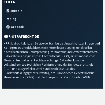
TEILEN
LinkedIn
Xing
Facebook
HRR-STRAFRECHT.DE
HRR-Strafrecht.de ist ein Service der Hamburger Anwaltskanzlei
Strate und
Kollegen
. Das Projekt bietet einen kostenlosen Zugang zur aktuellen
höchstrichterlichen Rechtsprechung im Strafrecht und Strafverfahrensrecht.
Es besteht aus der juristischen Fachzeitschrift
HRRS
, einem monatlichen
Newsletter
und einer
Rechtsprechungs-Datenbank
mit der
vollständigen strafrechtlichen Rechtsprechung des Bundesgerichtshofs
(BGH) und ausgewählter Urteile und Beschlüsse u.a. des
Bundesverfassungsgerichts (BVerfG), des Europäischen Gerichtshofs für
Menschenrechte (EGMR) und des Europäischen Gerichtshofs (EuGH).
Impressum
·
Datenschutz