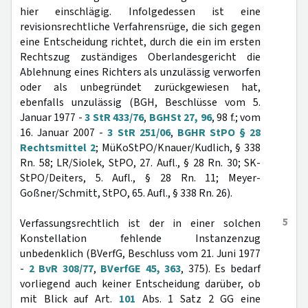
hier einschlägig. Infolgedessen ist eine
revisionsrechtliche Verfahrensrüge, die sich gegen
eine Entscheidung richtet, durch die ein im ersten
Rechtszug zuständiges Oberlandesgericht die
Ablehnung eines Richters als unzulässig verworfen
oder als unbegründet zurückgewiesen hat,
ebenfalls unzulässig (BGH, Beschlüsse vom 5.
Januar 1977 -
3 StR 433/76
,
BGHSt 27, 96
, 98 f.; vom
16. Januar 2007 -
3 StR 251/06
,
BGHR StPO § 28
Rechtsmittel 2
; MüKoStPO/Knauer/Kudlich, § 338
Rn. 58; LR/Siolek, StPO, 27. Aufl., § 28 Rn. 30; SK-
StPO/Deiters, 5. Aufl., § 28 Rn. 11; Meyer-
Goßner/Schmitt, StPO, 65. Aufl., § 338 Rn. 26).
5
Verfassungsrechtlich ist der in einer solchen
Konstellation fehlende Instanzenzug
unbedenklich (BVerfG, Beschluss vom 21. Juni 1977
-
2 BvR 308/77
,
BVerfGE 45, 363
, 375). Es bedarf
vorliegend auch keiner Entscheidung darüber, ob
mit Blick auf Art.
101
Abs. 1 Satz 2 GG eine