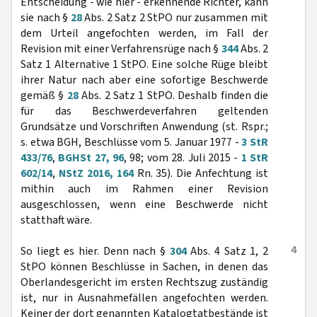
Entscheidung - wie hier - erkennende Richter, kann
sie nach §
28
Abs. 2 Satz 2 StPO nur zusammen mit
dem Urteil angefochten werden, im Fall der
Revision mit einer Verfahrensrüge nach §
344
Abs. 2
Satz 1 Alternative 1 StPO. Eine solche Rüge bleibt
ihrer Natur nach aber eine sofortige Beschwerde
gemäß §
28
Abs. 2 Satz 1 StPO. Deshalb finden die
für das Beschwerdeverfahren geltenden
Grundsätze und Vorschriften Anwendung (st. Rspr.;
s. etwa BGH, Beschlüsse vom 5. Januar 1977 -
3 StR
433/76
,
BGHSt 27, 96
, 98; vom 28. Juli 2015 -
1 StR
602/14
,
NStZ 2016, 164
Rn. 35). Die Anfechtung ist
mithin auch im Rahmen einer Revision
ausgeschlossen, wenn eine Beschwerde nicht
statthaft wäre.
4
So liegt es hier. Denn nach §
304
Abs. 4 Satz 1, 2
StPO können Beschlüsse in Sachen, in denen das
Oberlandesgericht im ersten Rechtszug zuständig
ist, nur in Ausnahmefällen angefochten werden.
Keiner der dort genannten Katalogtatbestände ist