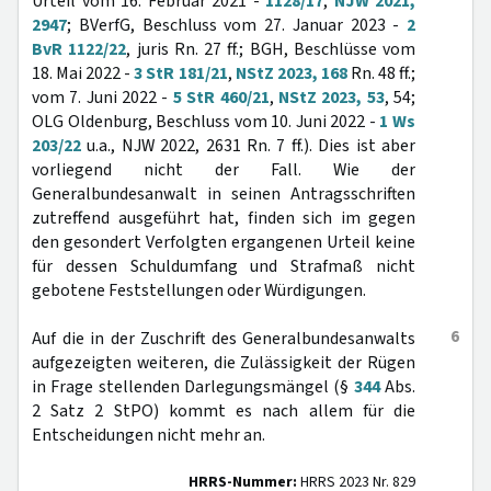
Urteil vom 16. Februar 2021 -
1128/17
,
NJW 2021,
2947
; BVerfG, Beschluss vom 27. Januar 2023 -
2
BvR 1122/22
, juris Rn. 27 ff.; BGH, Beschlüsse vom
18. Mai 2022 -
3 StR 181/21
,
NStZ 2023, 168
Rn. 48 ff.;
vom 7. Juni 2022 -
5 StR 460/21
,
NStZ 2023, 53
, 54;
OLG Oldenburg, Beschluss vom 10. Juni 2022 -
1 Ws
203/22
u.a., NJW 2022, 2631 Rn. 7 ff.). Dies ist aber
vorliegend nicht der Fall. Wie der
Generalbundesanwalt in seinen Antragsschriften
zutreffend ausgeführt hat, finden sich im gegen
den gesondert Verfolgten ergangenen Urteil keine
für dessen Schuldumfang und Strafmaß nicht
gebotene Feststellungen oder Würdigungen.
6
Auf die in der Zuschrift des Generalbundesanwalts
aufgezeigten weiteren, die Zulässigkeit der Rügen
in Frage stellenden Darlegungsmängel (§
344
Abs.
2 Satz 2 StPO) kommt es nach allem für die
Entscheidungen nicht mehr an.
HRRS-Nummer:
HRRS 2023 Nr. 829