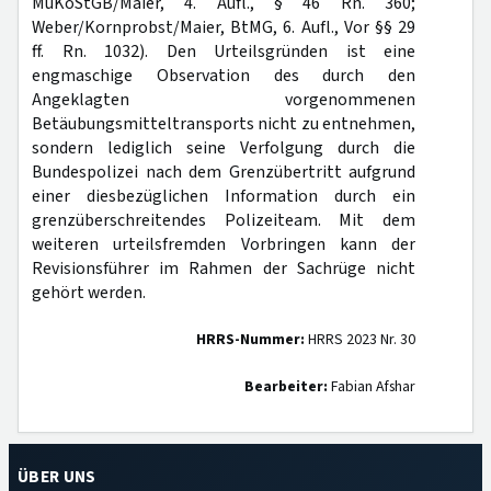
MüKoStGB/Maier, 4. Aufl., § 46 Rn. 360;
Weber/Kornprobst/Maier, BtMG, 6. Aufl., Vor §§ 29
ff. Rn. 1032). Den Urteilsgründen ist eine
engmaschige Observation des durch den
Angeklagten vorgenommenen
Betäubungsmitteltransports nicht zu entnehmen,
sondern lediglich seine Verfolgung durch die
Bundespolizei nach dem Grenzübertritt aufgrund
einer diesbezüglichen Information durch ein
grenzüberschreitendes Polizeiteam. Mit dem
weiteren urteilsfremden Vorbringen kann der
Revisionsführer im Rahmen der Sachrüge nicht
gehört werden.
HRRS-Nummer:
HRRS 2023 Nr. 30
Bearbeiter:
Fabian Afshar
ÜBER UNS