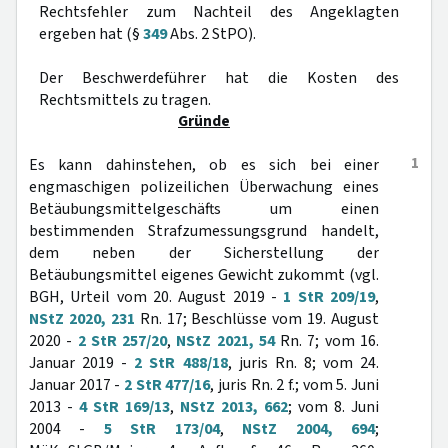
Rechtsfehler zum Nachteil des Angeklagten
ergeben hat (§
349
Abs. 2 StPO).
Der Beschwerdeführer hat die Kosten des
Rechtsmittels zu tragen.
Gründe
1
Es kann dahinstehen, ob es sich bei einer
engmaschigen polizeilichen Überwachung eines
Betäubungsmittelgeschäfts um einen
bestimmenden Strafzumessungsgrund handelt,
dem neben der Sicherstellung der
Betäubungsmittel eigenes Gewicht zukommt (vgl.
BGH, Urteil vom 20. August 2019 -
1 StR 209/19
,
NStZ 2020, 231
Rn. 17; Beschlüsse vom 19. August
2020 -
2 StR 257/20
,
NStZ 2021, 54
Rn. 7; vom 16.
Januar 2019 -
2 StR 488/18
, juris Rn. 8; vom 24.
Januar 2017 -
2 StR 477/16
, juris Rn. 2 f.; vom 5. Juni
2013 -
4 StR 169/13
,
NStZ 2013, 662
; vom 8. Juni
2004 -
5 StR 173/04
,
NStZ 2004, 694
;