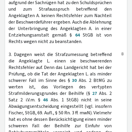
aufgrund der Sachrügen hat zu den Schuldsprüchen
und zum Strafausspruch betreffend den
Angeklagten A. keinen Rechtsfehler zum Nachteil
der Beschwerdeführer ergeben. Auch die Ablehnung
der Unterbringung des Angeklagten A. in einer
Entziehungsanstalt gemäß §
64
StGB ist von
Rechts wegen nicht zu beanstanden.
8
3. Dagegen weist die Strafzumessung betreffend
die Angeklagte L. einen sie beschwerenden
Rechtsfehler auf. Denn das Landgericht hat bei der
Prüfung, ob die Tat der Angeklagten L. als minder
schwerer Fall im Sinne des §
30
Abs. 2 BtMG zu
werten ist, das Vorliegen des vertypten
Strafmilderungsgrundes der Beihilfe (§
27
Abs. 2
Satz 2 i.V.m. §
46
Abs. 1 StGB) nicht in seine
Abwägungsentscheidung eingestellt (vgl. insofern
Fischer, StGB, 69. Aufl., § 50 Rn. 3 ff. mwN). Vielmehr
hat es ohne dessen Berücksichtigung einen minder
schweren Fall der Beihilfe zur Einfuhr von