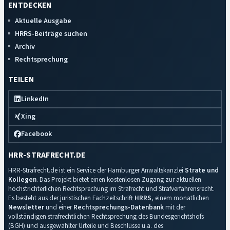
ENTDECKEN
Aktuelle Ausgabe
HRRS-Beiträge suchen
Archiv
Rechtsprechung
TEILEN
LinkedIn
Xing
Facebook
HRR-STRAFRECHT.DE
HRR-Strafrecht.de ist ein Service der Hamburger Anwaltskanzlei
Strate und
Kollegen
. Das Projekt bietet einen kostenlosen Zugang zur aktuellen
höchstrichterlichen Rechtsprechung im Strafrecht und Strafverfahrensrecht.
Es besteht aus der juristischen Fachzeitschrift
HRRS
, einem monatlichen
Newsletter
und einer
Rechtsprechungs-Datenbank
mit der
vollständigen strafrechtlichen Rechtsprechung des Bundesgerichtshofs
(BGH) und ausgewählter Urteile und Beschlüsse u.a. des