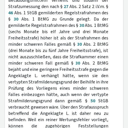
Betäubungsmitteln verneint und sodann der
Strafzumessung den nach §
27
Abs. 2 Satz 2 i.V.m. §
46
Abs. 1 StGB gemilderten Regelstrafrahmen des
§
30
Abs. 1 BtMG zu Grunde gelegt. Da der
gemilderte Regelstrafrahmen des §
30
Abs. 1 BtMG
(sechs Monate bis elf Jahre und drei Monate
Freiheitsstrafe) höher ist als der Strafrahmen des
minder schweren Falles gemäß §
30
Abs. 2 BtMG
(drei Monate bis zu fünf Jahre Freiheitsstrafe), ist
nicht auszuschließen, dass die Strafkammer einen
minder schweren Fall gemäß §
30
Abs. 2 BtMG
bejaht und eine geringere Freiheitsstrafe gegen die
Angeklagte L. verhängt hätte, wenn sie den
vertypten Strafmilderungsgrund der Beihilfe in ihre
Prüfung des Vorliegens eines minder schweren
Falles einbezogen hätte, auch wenn der vertypte
Strafmilderungsgrund dann gemäß §
50
StGB
verbraucht gewesen wäre. Über den Strafausspruch
betreffend die Angeklagte L. ist daher neu zu
befinden. Weil ein reiner Wertungsfehler vorliegt,
können die zugehörigen Feststellungen