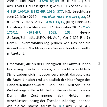
vom 7. Juni 1989 -
3 StR 49/89
, BGHR StPO § 401
Abs. 1 Satz 1 Zulässigkeit 3; vom 10. Oktober 2016 -
4 StR 100/16
,
NStZ-RR 2016, 377
; KG, Beschlüsse
vom 22. März 2010 -
4 Ws 6/10
,
NStZ-RR 2011, 22
, 23
ff.; vom 12. März 2012 -
4 Ws 17/12
, juris; HansOLG
Hamburg, Beschluss vom 17. Dezember 2012 -
2 Ws
175/12
,
NStZ-RR 2013, 153
; Meyer-
Goßner/Schmitt, StPO, 64. Aufl., Vor § 395 Rn. 7).
Deren Einverständnis lag jedoch vor. Das hat die
Anwältin auf Nachfrage des Generalbundesanwalts
mitgeteilt.
3
Umstände, die an der Richtigkeit der anwaltlichen
Erklärung zweifeln lassen, sind nicht ersichtlich.
Sie ergeben sich insbesondere nicht daraus, dass
die Anwältin sich erst anlässlich der Nachfrage des
Generalbundesanwalts von der Mutter eine
Vertretungsvollmacht hat unterzeichnen lassen.
Denn die Zustimmung der Mutter zur
Anschlusserklärung der Tochter unterlag - ebenso
wie die Vollmacht selbst (§
167
Abs. 2 BGB) -