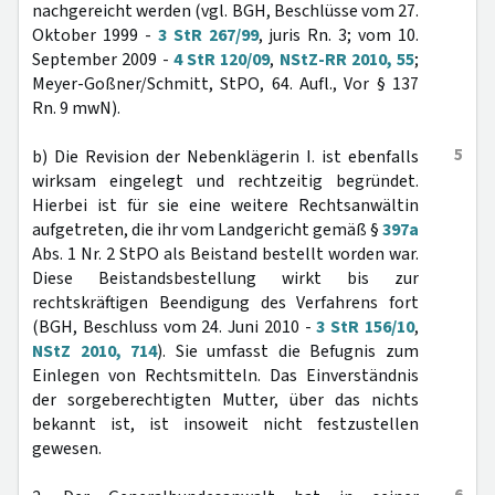
nachgereicht werden (vgl. BGH, Beschlüsse vom 27.
Oktober 1999 -
3 StR 267/99
, juris Rn. 3; vom 10.
September 2009 -
4 StR 120/09
,
NStZ-RR 2010, 55
;
Meyer-Goßner/Schmitt, StPO, 64. Aufl., Vor § 137
Rn. 9 mwN).
5
b) Die Revision der Nebenklägerin I. ist ebenfalls
wirksam eingelegt und rechtzeitig begründet.
Hierbei ist für sie eine weitere Rechtsanwältin
aufgetreten, die ihr vom Landgericht gemäß §
397a
Abs. 1 Nr. 2 StPO als Beistand bestellt worden war.
Diese Beistandsbestellung wirkt bis zur
rechtskräftigen Beendigung des Verfahrens fort
(BGH, Beschluss vom 24. Juni 2010 -
3 StR 156/10
,
NStZ 2010, 714
). Sie umfasst die Befugnis zum
Einlegen von Rechtsmitteln. Das Einverständnis
der sorgeberechtigten Mutter, über das nichts
bekannt ist, ist insoweit nicht festzustellen
gewesen.