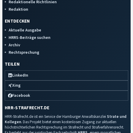
Redaktionelle Richtlinien
Redaktion
ENTDECKEN
Aktuelle Ausgabe
HRRS-Beiträge suchen
Archiv
Rechtsprechung
TEILEN
LinkedIn
Xing
Facebook
HRR-STRAFRECHT.DE
HRR-Strafrecht.de ist ein Service der Hamburger Anwaltskanzlei
Strate und
Kollegen
. Das Projekt bietet einen kostenlosen Zugang zur aktuellen
höchstrichterlichen Rechtsprechung im Strafrecht und Strafverfahrensrecht.
Es besteht aus der juristischen Fachzeitschrift
HRRS
, einem monatlichen