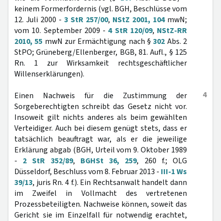
keinem Formerfordernis (vgl. BGH, Beschlüsse vom
12. Juli 2000 -
3 StR 257/00
,
NStZ 2001, 104
mwN;
vom 10. September 2009 -
4 StR 120/09
,
NStZ-RR
2010, 55
mwN zur Ermächtigung nach §
302
Abs. 2
StPO; Grüneberg/Ellenberger, BGB, 81. Aufl., § 125
Rn. 1 zur Wirksamkeit rechtsgeschäftlicher
Willenserklärungen).
4
Einen Nachweis für die Zustimmung der
Sorgeberechtigten schreibt das Gesetz nicht vor.
Insoweit gilt nichts anderes als beim gewählten
Verteidiger. Auch bei diesem genügt stets, dass er
tatsächlich beauftragt war, als er die jeweilige
Erklärung abgab (BGH, Urteil vom 9. Oktober 1989
-
2 StR 352/89
,
BGHSt 36, 259
, 260 f.; OLG
Düsseldorf, Beschluss vom 8. Februar 2013 -
III-1 Ws
39/13
, juris Rn. 4 f.). Ein Rechtsanwalt handelt dann
im Zweifel in Vollmacht des vertretenen
Prozessbeteiligten. Nachweise können, soweit das
Gericht sie im Einzelfall für notwendig erachtet,