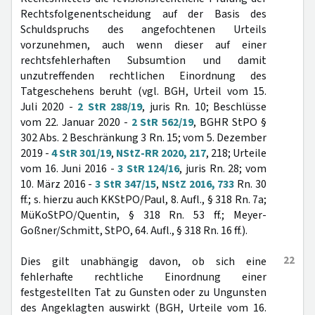
Rechtsfolgenentscheidung auf der Basis des
Schuldspruchs des angefochtenen Urteils
vorzunehmen, auch wenn dieser auf einer
rechtsfehlerhaften Subsumtion und damit
unzutreffenden rechtlichen Einordnung des
Tatgeschehens beruht (vgl. BGH, Urteil vom 15.
Juli 2020 -
2 StR 288/19
, juris Rn. 10; Beschlüsse
vom 22. Januar 2020 -
2 StR 562/19
, BGHR StPO §
302 Abs. 2 Beschränkung 3 Rn. 15; vom 5. Dezember
2019 -
4 StR 301/19
,
NStZ-RR 2020, 217
, 218; Urteile
vom 16. Juni 2016 -
3 StR 124/16
, juris Rn. 28; vom
10. März 2016 -
3 StR 347/15
,
NStZ 2016, 733
Rn. 30
ff.; s. hierzu auch KKStPO/Paul, 8. Aufl., § 318 Rn. 7a;
MüKoStPO/Quentin, § 318 Rn. 53 ff.; Meyer-
Goßner/Schmitt, StPO, 64. Aufl., § 318 Rn. 16 ff.).
22
Dies gilt unabhängig davon, ob sich eine
fehlerhafte rechtliche Einordnung einer
festgestellten Tat zu Gunsten oder zu Ungunsten
des Angeklagten auswirkt (BGH, Urteile vom 16.