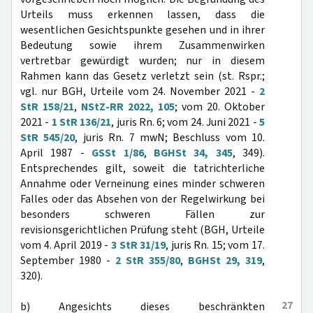
Urteils muss erkennen lassen, dass die
wesentlichen Gesichtspunkte gesehen und in ihrer
Bedeutung sowie ihrem Zusammenwirken
vertretbar gewürdigt wurden; nur in diesem
Rahmen kann das Gesetz verletzt sein (st. Rspr.;
vgl. nur BGH, Urteile vom 24. November 2021 -
2
StR 158/21
,
NStZ-RR 2022, 105
; vom 20. Oktober
2021 -
1 StR 136/21
, juris Rn. 6; vom 24. Juni 2021 -
5
StR 545/20
, juris Rn. 7 mwN; Beschluss vom 10.
April 1987 -
GSSt 1/86
,
BGHSt 34, 345
, 349).
Entsprechendes gilt, soweit die tatrichterliche
Annahme oder Verneinung eines minder schweren
Falles oder das Absehen von der Regelwirkung bei
besonders schweren Fällen zur
revisionsgerichtlichen Prüfung steht (BGH, Urteile
vom 4. April 2019 -
3 StR 31/19
, juris Rn. 15; vom 17.
September 1980 -
2 StR 355/80
,
BGHSt 29, 319
,
320).
27
b) Angesichts dieses beschränkten