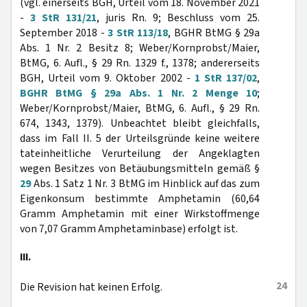
(vgl. einerseits BGH, Urteil vom 18. November 2021
-
3 StR 131/21
, juris Rn. 9; Beschluss vom 25.
September 2018 -
3 StR 113/18
, BGHR BtMG § 29a
Abs. 1 Nr. 2 Besitz 8; Weber/Kornprobst/Maier,
BtMG, 6. Aufl., § 29 Rn. 1329 f., 1378; andererseits
BGH, Urteil vom 9. Oktober 2002 -
1 StR 137/02
,
BGHR BtMG § 29a Abs. 1 Nr. 2 Menge 10
;
Weber/Kornprobst/Maier, BtMG, 6. Aufl., § 29 Rn.
674, 1343, 1379). Unbeachtet bleibt gleichfalls,
dass im Fall II. 5 der Urteilsgründe keine weitere
tateinheitliche Verurteilung der Angeklagten
wegen Besitzes von Betäubungsmitteln gemäß §
29
Abs. 1 Satz 1 Nr. 3 BtMG im Hinblick auf das zum
Eigenkonsum bestimmte Amphetamin (60,64
Gramm Amphetamin mit einer Wirkstoffmenge
von 7,07 Gramm Amphetaminbase) erfolgt ist.
III.
24
Die Revision hat keinen Erfolg.