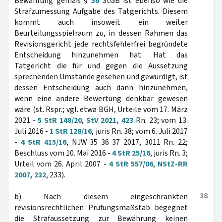
Bewährung gemäß §
56
StGB ist ebenso wie die
Strafzumessung Aufgabe des Tatgerichts. Diesem
kommt auch insoweit ein weiter
Beurteilungsspielraum zu, in dessen Rahmen das
Revisionsgericht jede rechtsfehlerfrei begründete
Entscheidung hinzunehmen hat. Hat das
Tatgericht die für und gegen die Aussetzung
sprechenden Umstände gesehen und gewürdigt, ist
dessen Entscheidung auch dann hinzunehmen,
wenn eine andere Bewertung denkbar gewesen
wäre (st. Rspr.; vgl. etwa BGH, Urteile vom 17. März
2021 -
5 StR 148/20
,
StV 2021, 423
Rn. 23; vom 13.
Juli 2016 -
1 StR 128/16
, juris Rn. 38; vom 6. Juli 2017
-
4 StR 415/16
, NJW 35 36 37 2017, 3011 Rn. 22;
Beschluss vom 10. Mai 2016 -
4 StR 25/16
, juris Rn. 3;
Urteil vom 26. April 2007 -
4 StR 557/06
,
NStZ-RR
2007, 232
, 233).
38
b) Nach diesem eingeschränkten
revisionsrechtlichen Prüfungsmaßstab begegnet
die Strafaussetzung zur Bewährung keinen