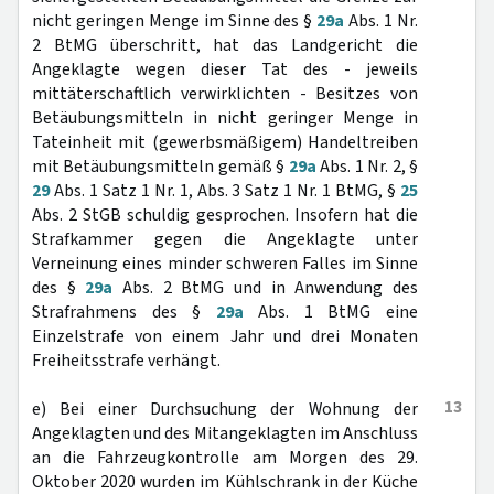
nicht geringen Menge im Sinne des §
29a
Abs. 1 Nr.
2 BtMG überschritt, hat das Landgericht die
Angeklagte wegen dieser Tat des - jeweils
mittäterschaftlich verwirklichten - Besitzes von
Betäubungsmitteln in nicht geringer Menge in
Tateinheit mit (gewerbsmäßigem) Handeltreiben
mit Betäubungsmitteln gemäß §
29a
Abs. 1 Nr. 2, §
29
Abs. 1 Satz 1 Nr. 1, Abs. 3 Satz 1 Nr. 1 BtMG, §
25
Abs. 2 StGB schuldig gesprochen. Insofern hat die
Strafkammer gegen die Angeklagte unter
Verneinung eines minder schweren Falles im Sinne
des §
29a
Abs. 2 BtMG und in Anwendung des
Strafrahmens des §
29a
Abs. 1 BtMG eine
Einzelstrafe von einem Jahr und drei Monaten
Freiheitsstrafe verhängt.
13
e) Bei einer Durchsuchung der Wohnung der
Angeklagten und des Mitangeklagten im Anschluss
an die Fahrzeugkontrolle am Morgen des 29.
Oktober 2020 wurden im Kühlschrank in der Küche