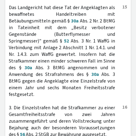
15
Das Landgericht hat diese Tat der Angeklagten als
bewaffnetes Handeltreiben mit
Betäubungsmitteln gemäß §
30a
Abs. 2 Nr. 2 BtMG
in Tateinheit mit dem „Besitz verbotener
Gegenstände (Butterflymesser und
Springmesser)" gemäß §
52
Abs. 3 Nr. 1 WaffG in
Verbindung mit Anlage 2 Abschnitt 1 Nr. 1.4.1. und
Nr. 1.4.3. zum WaffG gewertet. Insofern hat die
Strafkammer einen minder schweren Fall im Sinne
des §
30a
Abs. 3 BtMG angenommen und in
Anwendung des Strafrahmens des §
30a
Abs. 3
BtMG gegen die Angeklagte eine Einzelstrafe von
einem Jahr und sechs Monaten Freiheitsstrafe
festgesetzt.
16
3. Die Einzelstrafen hat die Strafkammer zu einer
Gesamtfreiheitsstrafe von zwei Jahren
zusammengeführt und deren Vollstreckung unter
Bejahung auch der besonderen Voraussetzungen
des §
56
Abs. 2 StGB zur Bewährung ausgesetzt.