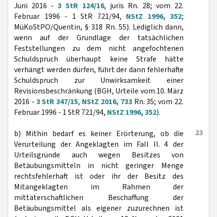
Juni 2016 -
3 StR 124/16
, juris Rn. 28; vom 22.
Februar 1996 - 1 StR 721/94,
NStZ 1996, 352
;
MüKoStPO/Quentin, § 318 Rn. 55). Lediglich dann,
wenn auf der Grundlage der tatsächlichen
Feststellungen zu dem nicht angefochtenen
Schuldspruch überhaupt keine Strafe hätte
verhängt werden dürfen, führt der dann fehlerhafte
Schuldspruch zur Unwirksamkeit einer
Revisionsbeschränkung (BGH, Urteile vom 10. März
2016 -
3 StR 347/15
,
NStZ 2016, 733
Rn. 35; vom 22.
Februar 1996 - 1 StR 721/94,
NStZ 1996, 352
).
23
b) Mithin bedarf es keiner Erörterung, ob die
Verurteilung der Angeklagten im Fall II. 4 der
Urteilsgründe auch wegen Besitzes von
Betäubungsmitteln in nicht geringer Menge
rechtsfehlerhaft ist oder ihr der Besitz des
Mitangeklagten im Rahmen der
mittäterschaftlichen Beschaffung der
Betäubungsmittel als eigener zuzurechnen ist