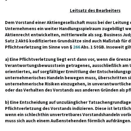
Leitsatz des Bearbeiters
Dem Vorstand einer Aktiengesellschaft muss bei der Leitung 
Unternehmens ein weiter Handlungsspielraum zugebilligt we
Aktienrecht entwickelten, mittlerweile als sog. Business Ju
Satz 2 AktG kodifizierten Grundsätze sind auch Maßstab für d
Pflichtverletzung im Sinne von §
266
Abs. 1 StGB. Insoweit gil
a) Eine Pflichtverletzung liegt erst dann vor, wenn die Grenze
Verantwortungsbewusstsein getragenes, ausschließlich a
orientiertes, auf sorgfältiger Ermittlung der Entscheidung
unternehmerisches Handeln bewegen muss, überschritten sin
unternehmerische Risiken einzugehen, in unverantwortliche
oder das Verhalten des Vorstands aus anderen Gründen als pf
b) Eine Entscheidung auf unzulänglicher Tatsachengrundlage
Pflichtverletzung des Vorstands indizieren. Diese ist letztlic
wenn ein schlechthin unvertretbares Vorstandshandeln vorlie
muss sich auch einem Außenstehenden förmlich aufdrängen