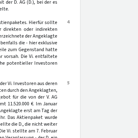
t der D. AG (D.), bei der es
lte.
4
ktienpaketes. Hierfür sollte
 direkten oder indirekten
terzeichnete der Angeklagte
benfalls die - hier exklusive
teile zum Gegenstand hatte
vorsah. Die Vi. entfaltete
he potentieller Investoren
5
der Vi. Investoren aus deren
eten durch den Angeklagten,
ebot für die von der V. AG
mt 11.520.000 €. Im Januar
Angeklagte erst am Tag der
hr. Das Aktienpaket wurde
lte die D., die nicht weiter
ie Vi. stellte am 7. Februar
n Veranlassung - der D. ein