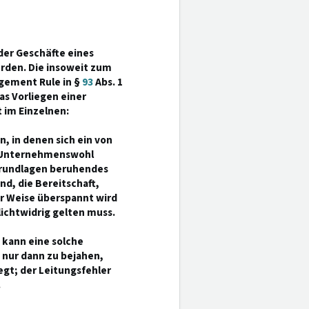
der Geschäfte eines
rden. Die insoweit zum
dgement Rule in §
93
Abs. 1
as Vorliegen einer
t im Einzelnen:
n, in denen sich ein von
m Unternehmenswohl
sgrundlagen beruhendes
d, die Bereitschaft,
r Weise überspannt wird
lichtwidrig gelten muss.
 kann eine solche
h nur dann zu bejahen,
gt; der Leitungsfehler
.