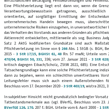
wirtschaftlichen Betätigung Fehlbeurteilungen und Fehleins
Eine Pflichtverletzung liegt erst dann vor, wenn die Gren
Verantwortungsbewusstsein getragenes, ausschließli
orientiertes, auf sorgfältiger Ermittlung der Entscheid
unternehmerisches Handeln bewegen muss, überschritten
unternehmerische Risiken einzugehen, in unverantwortlicher 
das Verhalten des Vorstands aus anderen Gründen als pflichtwi
Aktienrecht entwickelten, mittlerweile als sog. Business Ju
Satz 2 AktG kodifizierten Grundsätze sind auch Maßstab
Pflichtverletzung im Sinne von §
266
Abs. 1 StGB (s. BGH, B
2015 -
3 StR 17/15
,
BGHSt 61, 48
Rn. 57 mwN; Urteile vom 
470/04
,
BGHSt 50, 331
, 336; vom 27. Januar 2021 -
3 StR 628
kritisch dagegen Eibach/Scholz, ZStW 2021, 685). Eine Entsc
Tatsachengrundlage kann eine solche Pflichtverletzung indizier
dann zu bejahen, wenn ein schlechthin unvertretbares Vors
Leitungsfehler muss sich auch einem Außenstehenden fö
Beschluss vom 17. Dezember 2020 -
3 StR 403/19
, wistra 2021, 
In subjektiver Hinsicht reicht grundsätzlich bedingter Vorsatz
Tatbestandsmerkmale aus (vgl. BVerfG, Beschluss vom 23. 
BVerfGE 126, 170
, 207 f.; BGH, Urteile vom 6. April 2000 -
1 StR