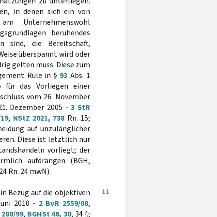
chätzungen zu unterliegen.
zen, in denen sich ein von
ch am Unternehmenswohl
ungsgrundlagen beruhendes
 sind, die Bereitschaft,
Weise überspannt wird oder
drig gelten muss. Diese zum
dgement Rule in §
93
Abs. 1
 für das Vorliegen einer
eschluss vom 26. November
21. Dezember 2005 -
3 StR
/19
,
NStZ 2021, 738
Rn. 15;
heidung auf unzulänglicher
en. Diese ist letztlich nur
tandshandeln vorliegt; der
rmlich aufdrängen (BGH,
324 Rn. 24 mwN).
11
 in Bezug auf die objektiven
Juni 2010 -
2 BvR 2559/08
,
 280/99
,
BGHSt 46, 30
, 34 f.;