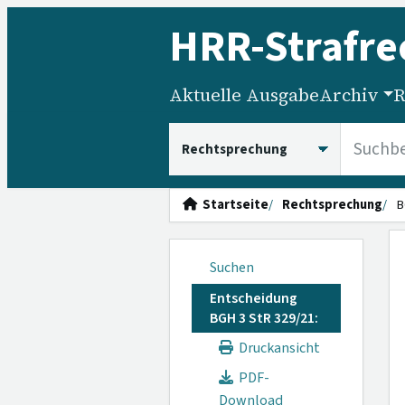
HRR
-Strafre
Aktuelle Ausgabe
Archiv
R
HRRS durchsuchen
Startseite
Rechtsprechung
B
Suchen
Entscheidung
BGH 3 StR 329/21:
Druckansicht
PDF-
Download