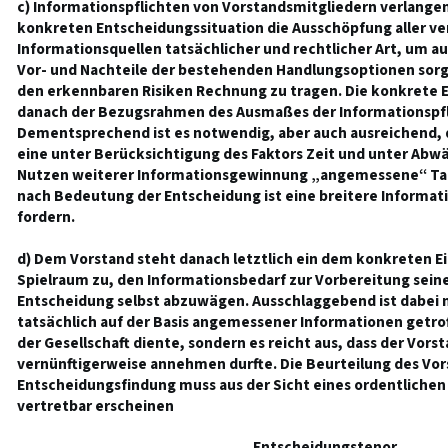
c) Informationspflichten von Vorstandsmitgliedern verlangen
konkreten Entscheidungssituation die Ausschöpfung aller v
Informationsquellen tatsächlicher und rechtlicher Art, um au
Vor- und Nachteile der bestehenden Handlungsoptionen sorg
den erkennbaren Risiken Rechnung zu tragen. Die konkrete E
danach der Bezugsrahmen des Ausmaßes der Informationspfl
Dementsprechend ist es notwendig, aber auch ausreichend, d
eine unter Berücksichtigung des Faktors Zeit und unter Abw
Nutzen weiterer Informationsgewinnung „angemessene“ Tats
nach Bedeutung der Entscheidung ist eine breitere Informati
fordern.
d) Dem Vorstand steht danach letztlich ein dem konkreten Ei
Spielraum zu, den Informationsbedarf zur Vorbereitung sei
Entscheidung selbst abzuwägen. Ausschlaggebend ist dabei n
tatsächlich auf der Basis angemessener Informationen getr
der Gesellschaft diente, sondern es reicht aus, dass der Vorst
vernünftigerweise annehmen durfte. Die Beurteilung des Vor
Entscheidungsfindung muss aus der Sicht eines ordentlichen 
vertretbar erscheinen
Entscheidungstenor