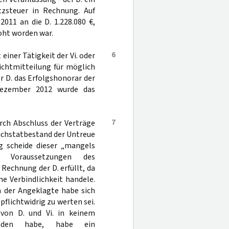
zsteuer in Rechnung. Auf
011 an die D. 1.228.080 €,
oht worden war.
6
iner Tätigkeit der Vi. oder
lichtmitteilung für möglich
er D. das Erfolgshonorar der
Dezember 2012 wurde das
7
rch Abschluss der Verträge
rauchstatbestand der Untreue
ng scheide dieser „mangels
en Voraussetzungen des
Rechnung der D. erfüllt, da
ne Verbindlichkeit handele.
n der Angeklagte habe sich
pflichtwidrig zu werten sei.
 von D. und Vi. in keinem
anden habe, habe ein