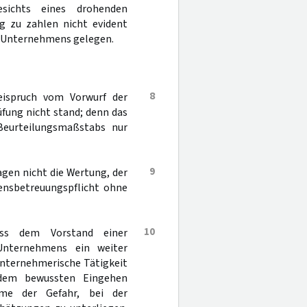
esichts eines drohenden
ng zu zahlen nicht evident
es Unternehmens gelegen.
8
reispruch vom Vorwurf der
üfung nicht stand; denn das
 Beurteilungsmaßstabs nur
9
agen nicht die Wertung, der
ensbetreuungspflicht ohne
10
ass dem Vorstand einer
 Unternehmens ein weiter
unternehmerische Tätigkeit
 dem bewussten Eingehen
ahme der Gefahr, bei der