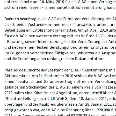
unterzeichnete am 16. März 2010 für die V. AG einen Vertrag mi
sich um einen leeren Firmenmantel mit Börsennotierung hande
Dadurch beauftragte die V. AG die D. mit der Veräußerung des A
die D. beim Zustandekommen einer Transaktion unter ihrer
Beteiligung ein Erfolgshonorar erhalten. Am 24. April 2010 un
für die V. AG einen weiteren Vertrag mit der Vi. GmbH ( Vi.), der e
- Beratung sowie Unterstützung bei der Veräußerung der An
und neben einem festen Beratungshonorar ein Erfolgshonorar 
im Folgenden verschiedene Tätigkeiten, wie etwa die Ansprac
und die Erstellung einer umfangreichen Dokumentation.
Parallel dazu suchte der Vorstand der E. AG in Abstimmung mit 
Aktionärskreis. Am 14. September 2010 schloss die V. AG, vertr
einen Treuhand- und Garantievertrag mit einem Verkaufsang
gehaltenen Stückaktien der E. AG zu einem Preis von insgesa
2011 nahm eine Käuferin das Angebot an, deren Identität der 
Pflichtmitteilung nach §
15
WpHG, dem 18. Januar 2011, erfu
übertragen und der Kaufpreis überwiesen. Am 28. Januar 2011 stel
tätig geworden war, der V. AG eine Rechnung über 1.228.080 €. D
2011 dem Angeklagten abschließend 83.335,38 € und - auf desse