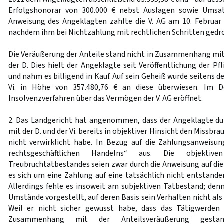
Erfolgshonorar von 300.000 € nebst Auslagen sowie Umsat
Anweisung des Angeklagten zahlte die V. AG am 10. Februar 2
nachdem ihm bei Nichtzahlung mit rechtlichen Schritten gedr
Die Veräußerung der Anteile stand nicht in Zusammenhang mit e
der D. Dies hielt der Angeklagte seit Veröffentlichung der Pf
und nahm es billigend in Kauf. Auf sein Geheiß wurde seitens d
Vi. in Höhe von 357.480,76 € an diese überwiesen. Im 
Insolvenzverfahren über das Vermögen der V. AG eröffnet.
2. Das Landgericht hat angenommen, dass der Angeklagte du
mit der D. und der Vi. bereits in objektiver Hinsicht den Missb
nicht verwirklicht habe. In Bezug auf die Zahlungsanweisu
rechtsgeschäftlichen Handelns“ aus. Die objektiv
Treubruchtatbestandes seien zwar durch die Anweisung auf die 
es sich um eine Zahlung auf eine tatsächlich nicht entstande
Allerdings fehle es insoweit am subjektiven Tatbestand; den
Umstände vorgestellt, auf deren Basis sein Verhalten nicht als 
Weil er nicht sicher gewusst habe, dass das Tätigwerden
Zusammenhang mit der Anteilsveräußerung gest