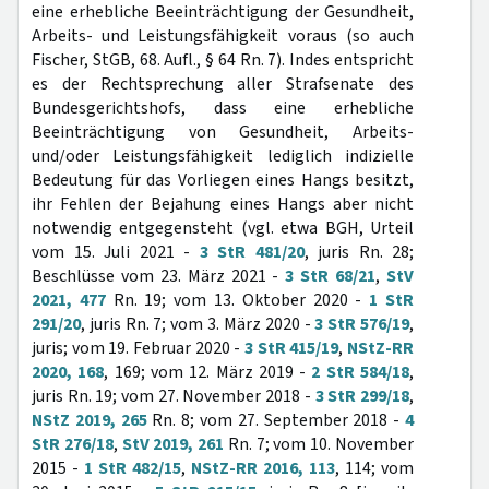
eine erhebliche Beeinträchtigung der Gesundheit,
Arbeits- und Leistungsfähigkeit voraus (so auch
Fischer, StGB, 68. Aufl., § 64 Rn. 7). Indes entspricht
es der Rechtsprechung aller Strafsenate des
Bundesgerichtshofs, dass eine erhebliche
Beeinträchtigung von Gesundheit, Arbeits-
und/oder Leistungsfähigkeit lediglich indizielle
Bedeutung für das Vorliegen eines Hangs besitzt,
ihr Fehlen der Bejahung eines Hangs aber nicht
notwendig entgegensteht (vgl. etwa BGH, Urteil
vom 15. Juli 2021 -
3 StR 481/20
, juris Rn. 28;
Beschlüsse vom 23. März 2021 -
3 StR 68/21
,
StV
2021, 477
Rn. 19; vom 13. Oktober 2020 -
1 StR
291/20
, juris Rn. 7; vom 3. März 2020 -
3 StR 576/19
,
juris; vom 19. Februar 2020 -
3 StR 415/19
,
NStZ-RR
2020, 168
, 169; vom 12. März 2019 -
2 StR 584/18
,
juris Rn. 19; vom 27. November 2018 -
3 StR 299/18
,
NStZ 2019, 265
Rn. 8; vom 27. September 2018 -
4
StR 276/18
,
StV 2019, 261
Rn. 7; vom 10. November
2015 -
1 StR 482/15
,
NStZ-RR 2016, 113
, 114; vom