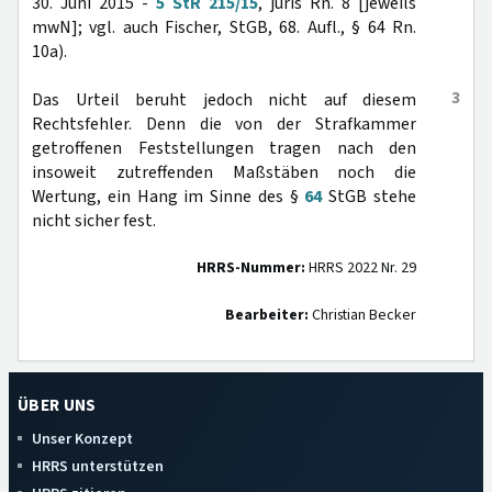
30. Juni 2015 -
5 StR 215/15
, juris Rn. 8 [jeweils
mwN]; vgl. auch Fischer, StGB, 68. Aufl., § 64 Rn.
10a).
3
Das Urteil beruht jedoch nicht auf diesem
Rechtsfehler. Denn die von der Strafkammer
getroffenen Feststellungen tragen nach den
insoweit zutreffenden Maßstäben noch die
Wertung, ein Hang im Sinne des §
64
StGB stehe
nicht sicher fest.
HRRS-Nummer:
HRRS 2022 Nr. 29
Bearbeiter:
Christian Becker
ÜBER UNS
Unser Konzept
HRRS unterstützen