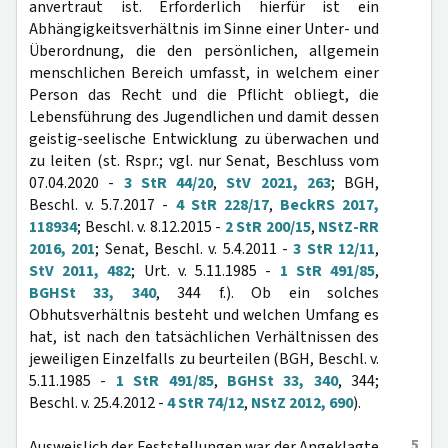
anvertraut ist. Erforderlich hierfür ist ein
Abhängigkeitsverhältnis im Sinne einer Unter- und
Überordnung, die den persönlichen, allgemein
menschlichen Bereich umfasst, in welchem einer
Person das Recht und die Pflicht obliegt, die
Lebensführung des Jugendlichen und damit dessen
geistig-seelische Entwicklung zu überwachen und
zu leiten (st. Rspr.; vgl. nur Senat, Beschluss vom
07.04.2020 -
3 StR 44/20
,
StV 2021, 263
; BGH,
Beschl. v. 5.7.2017 -
4 StR 228/17
,
BeckRS 2017,
118934
; Beschl. v. 8.12.2015 -
2 StR 200/15
,
NStZ-RR
2016, 201
; Senat, Beschl. v. 5.4.2011 -
3 StR 12/11
,
StV 2011, 482
; Urt. v. 5.11.1985 -
1 StR 491/85
,
BGHSt 33, 340
, 344 f.). Ob ein solches
Obhutsverhältnis besteht und welchen Umfang es
hat, ist nach den tatsächlichen Verhältnissen des
jeweiligen Einzelfalls zu beurteilen (BGH, Beschl. v.
5.11.1985 -
1 StR 491/85
,
BGHSt 33, 340
, 344;
Beschl. v. 25.4.2012 -
4 StR 74/12
,
NStZ 2012, 690
).
5
Ausweislich der Feststellungen war der Angeklagte