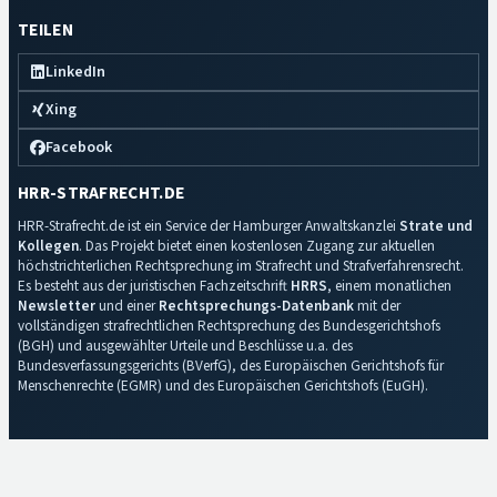
TEILEN
LinkedIn
Xing
Facebook
HRR-STRAFRECHT.DE
HRR-Strafrecht.de ist ein Service der Hamburger Anwaltskanzlei
Strate und
Kollegen
. Das Projekt bietet einen kostenlosen Zugang zur aktuellen
höchstrichterlichen Rechtsprechung im Strafrecht und Strafverfahrensrecht.
Es besteht aus der juristischen Fachzeitschrift
HRRS
, einem monatlichen
Newsletter
und einer
Rechtsprechungs-Datenbank
mit der
vollständigen strafrechtlichen Rechtsprechung des Bundesgerichtshofs
(BGH) und ausgewählter Urteile und Beschlüsse u.a. des
Bundesverfassungsgerichts (BVerfG), des Europäischen Gerichtshofs für
Menschenrechte (EGMR) und des Europäischen Gerichtshofs (EuGH).
Impressum
·
Datenschutz