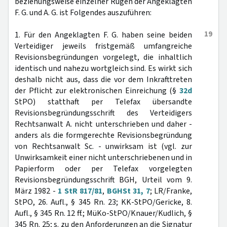
beziehungsweise einzelner Rügen der Angeklagten
F. G. und A. G. ist Folgendes auszuführen:
19
1. Für den Angeklagten F. G. haben seine beiden
Verteidiger jeweils fristgemäß umfangreiche
Revisionsbegründungen vorgelegt, die inhaltlich
identisch und nahezu wortgleich sind. Es wirkt sich
deshalb nicht aus, dass die vor dem Inkrafttreten
der Pflicht zur elektronischen Einreichung (§
32d
StPO) statthaft per Telefax übersandte
Revisionsbegründungsschrift des Verteidigers
Rechtsanwalt A. nicht unterschrieben und daher -
anders als die formgerechte Revisionsbegründung
von Rechtsanwalt Sc. - unwirksam ist (vgl. zur
Unwirksamkeit einer nicht unterschriebenen und in
Papierform oder per Telefax vorgelegten
Revisionsbegründungsschrift BGH, Urteil vom 9.
März 1982 -
1 StR 817/81
,
BGHSt 31, 7
; LR/Franke,
StPO, 26. Aufl., § 345 Rn. 23; KK-StPO/Gericke, 8.
Aufl., § 345 Rn. 12 ff.; MüKo-StPO/Knauer/Kudlich, §
345 Rn. 25; s. zu den Anforderungen an die Signatur