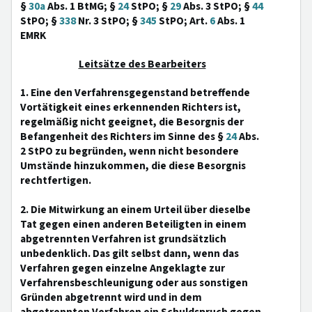
§
30a
Abs. 1 BtMG; §
24
StPO; §
29
Abs. 3 StPO; §
44
StPO; §
338
Nr. 3 StPO; §
345
StPO; Art.
6
Abs. 1
EMRK
Leitsätze des Bearbeiters
1. Eine den Verfahrensgegenstand betreffende
Vortätigkeit eines erkennenden Richters ist,
regelmäßig nicht geeignet, die Besorgnis der
Befangenheit des Richters im Sinne des §
24
Abs.
2 StPO zu begründen, wenn nicht besondere
Umstände hinzukommen, die diese Besorgnis
rechtfertigen.
2. Die Mitwirkung an einem Urteil über dieselbe
Tat gegen einen anderen Beteiligten in einem
abgetrennten Verfahren ist grundsätzlich
unbedenklich. Das gilt selbst dann, wenn das
Verfahren gegen einzelne Angeklagte zur
Verfahrensbeschleunigung oder aus sonstigen
Gründen abgetrennt wird und in dem