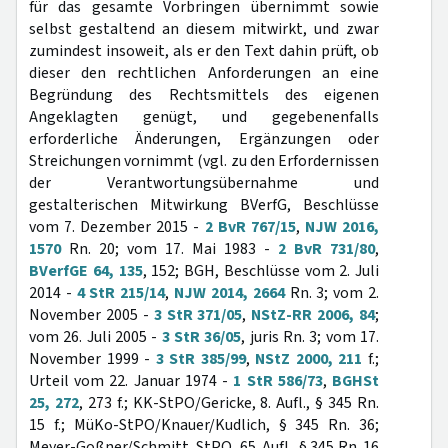
für das gesamte Vorbringen übernimmt sowie
selbst gestaltend an diesem mitwirkt, und zwar
zumindest insoweit, als er den Text dahin prüft, ob
dieser den rechtlichen Anforderungen an eine
Begründung des Rechtsmittels des eigenen
Angeklagten genügt, und gegebenenfalls
erforderliche Änderungen, Ergänzungen oder
Streichungen vornimmt (vgl. zu den Erfordernissen
der Verantwortungsübernahme und
gestalterischen Mitwirkung BVerfG, Beschlüsse
vom 7. Dezember 2015 -
2 BvR 767/15
,
NJW 2016,
1570
Rn. 20; vom 17. Mai 1983 -
2 BvR 731/80
,
BVerfGE 64, 135
, 152; BGH, Beschlüsse vom 2. Juli
2014 -
4 StR 215/14
,
NJW 2014, 2664
Rn. 3; vom 2.
November 2005 -
3 StR 371/05
,
NStZ-RR 2006, 84
;
vom 26. Juli 2005 -
3 StR 36/05
, juris Rn. 3; vom 17.
November 1999 -
3 StR 385/99
,
NStZ 2000, 211
f.;
Urteil vom 22. Januar 1974 -
1 StR 586/73
,
BGHSt
25, 272
, 273 f.; KK-StPO/Gericke, 8. Aufl., § 345 Rn.
15 f.; MüKo-StPO/Knauer/Kudlich, § 345 Rn. 36;
Meyer-Goßner/Schmitt, StPO, 65. Aufl., § 345 Rn. 16