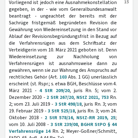
15
Vorliegend ist jedoch eine Ausnahmekonstellation
gegeben, in der - wie vom Generalbundesanwalt
beantragt - ungeachtet der bereits mit der
Sachrüge fristgemäß begründeten Revision die
Gewährung von Wiedereinsetzung in den Stand vor
Ablauf der Revisionsbegründungsfrist in Bezug auf
die Verfahrensrügen aus dem Schriftsatz der
Verteidigerin vom 10. März 2021 geboten ist. Denn
Wiedereinsetzung zur Nachholung von
Verfahrensrügen ist ausnahmsweise dann zu
gewähren, wenn sie zur Wahrung des Anspruchs auf
rechtliches Gehör (Art.
103
Abs. 1 GG) unerlässlich
erscheint (st. Rspr.; s. etwa BGH, Beschlüsse vom 4.
März 2021 -
4 StR 209/20
, juris Rn. 5; vom 2.
Dezember 2020 -
2 StR 267/20
,
NStZ 2021, 753
Rn.
2; vom 23. Juli 2019 -
3 StR 498/18
, juris Rn. 3; vom
19. Februar 2019 -
3 StR 525/18
, juris Rn. 3; vom 24.
Oktober 2018 -
2 StR 578/16
,
NStZ-RR 2019, 25
;
vom 10. Juli 2008 -
3 StR 239/08
,
BGHR StPO § 44
Verfahrensrüge 14
Rn. 2; Meyer-Goßner/Schmitt,