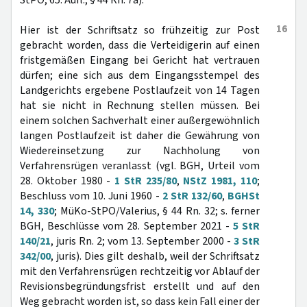
StPO, 65. Aufl., § 44 Rn. 7a).
16
Hier ist der Schriftsatz so frühzeitig zur Post
gebracht worden, dass die Verteidigerin auf einen
fristgemäßen Eingang bei Gericht hat vertrauen
dürfen; eine sich aus dem Eingangsstempel des
Landgerichts ergebene Postlaufzeit von 14 Tagen
hat sie nicht in Rechnung stellen müssen. Bei
einem solchen Sachverhalt einer außergewöhnlich
langen Postlaufzeit ist daher die Gewährung von
Wiedereinsetzung zur Nachholung von
Verfahrensrügen veranlasst (vgl. BGH, Urteil vom
28. Oktober 1980 -
1 StR 235/80
,
NStZ 1981, 110
;
Beschluss vom 10. Juni 1960 -
2 StR 132/60
,
BGHSt
14, 330
; MüKo-StPO/Valerius, § 44 Rn. 32; s. ferner
BGH, Beschlüsse vom 28. September 2021 -
5 StR
140/21
, juris Rn. 2; vom 13. September 2000 -
3 StR
342/00
, juris). Dies gilt deshalb, weil der Schriftsatz
mit den Verfahrensrügen rechtzeitig vor Ablauf der
Revisionsbegründungsfrist erstellt und auf den
Weg gebracht worden ist, so dass kein Fall einer der