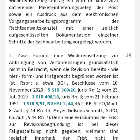
Wiedereinsetzungsantrag ein vom 15. März 2021
datierender Paketeinlieferungsbeleg der Post
sowie ein Ausdruck aus dem elektronischen
Vorgangsbearbeitungsprogramm der
Rechtsanwaltskanzlei mit einer zeitlich
aufgeschlüsselten Dokumentation einzelner
Schritte der Sachbearbeitung vorgelegt worden.
14
2. Zwar kommt eine Wiedereinsetzung zur
Anbringung von Verfahrensrügen grundsätzlich
nicht in Betracht, wenn die Revision bereits - wie
hier - form- und fristgerecht begründet worden ist
(st. Rspr.; s. etwa BGH, Beschlüsse vom 10.
November 2020 -
5 StR 308/20
, juris Rn. 1; vom 23.
Juli 2019 -
3 StR 498/18
, juris Rn. 3; vom 21. Februar
1951 -
1 StR 5/51
,
BGHSt 1, 44
, 46 f.; KK-StPO/Maul,
8. Aufl., § 44 Rn. 13; Meyer-Goßner/Schmitt, StPO,
65. Aufl., § 44 Rn. 7). Denn eine Versäumnis der Frist
zur Revisionsbegründung ist bei dieser
Fallgestaltung nicht gegeben; vielmehr sind
lediglich innerhalb der Frist nicht im