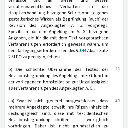
verfasste und auf diesen und dessen
verfahrensrechtliches Verhalten in der
Hauptverhandlung bezogene Schrift ohne eigenes
gestalterisches Wirken als Begründung (auch) der
Revision des Angeklagten A. G. vorgelegt.
Spezifisch auf den Angeklagten A. G. bezogene
Angaben, die für die mit dem Text vorgebrachten
Verfahrensrügen erforderlich gewesen wären, um
den Darlegungserfordernissen des §
344
Abs. 2 Satz
2 StPO zu genügen, fehlen.
23
b) Die schlichte Übernahme des Textes der
Revisionsbegründung des Angeklagten F. G. führt in
der vorliegenden Konstellation zur Unzulässigkeit
aller Verfahrensrügen des Angeklagten A. G. .
24
aa) Zwar ist nicht generell ausgeschlossen, dass
mehrere Angeklagte, soweit ihre Rügen inhaltlich
deckungsgleich sind, diese mit textidentischen
Revisionsbegründungsschriften wortgleich
vorbringen. Daher ist nicht grundsätzlich zu