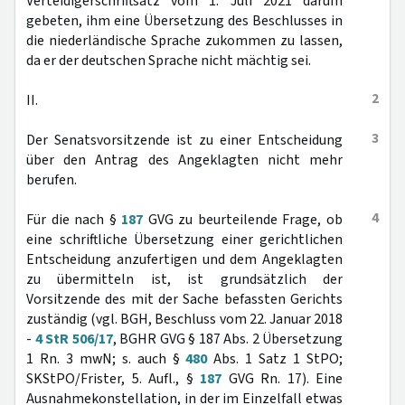
Verteidigerschriftsatz vom 1. Juli 2021 darum
gebeten, ihm eine Übersetzung des Beschlusses in
die niederländische Sprache zukommen zu lassen,
da er der deutschen Sprache nicht mächtig sei.
2
II.
3
Der Senatsvorsitzende ist zu einer Entscheidung
über den Antrag des Angeklagten nicht mehr
berufen.
4
Für die nach §
187
GVG zu beurteilende Frage, ob
eine schriftliche Übersetzung einer gerichtlichen
Entscheidung anzufertigen und dem Angeklagten
zu übermitteln ist, ist grundsätzlich der
Vorsitzende des mit der Sache befassten Gerichts
zuständig (vgl. BGH, Beschluss vom 22. Januar 2018
-
4 StR 506/17
, BGHR GVG § 187 Abs. 2 Übersetzung
1 Rn. 3 mwN; s. auch §
480
Abs. 1 Satz 1 StPO;
SKStPO/Frister, 5. Aufl., §
187
GVG Rn. 17). Eine
Ausnahmekonstellation, in der im Einzelfall etwas