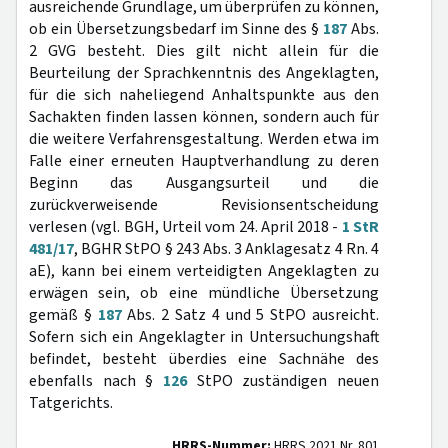
ausreichende Grundlage, um überprüfen zu können,
ob ein Übersetzungsbedarf im Sinne des §
187
Abs.
2 GVG besteht. Dies gilt nicht allein für die
Beurteilung der Sprachkenntnis des Angeklagten,
für die sich naheliegend Anhaltspunkte aus den
Sachakten finden lassen können, sondern auch für
die weitere Verfahrensgestaltung. Werden etwa im
Falle einer erneuten Hauptverhandlung zu deren
Beginn das Ausgangsurteil und die
zurückverweisende Revisionsentscheidung
verlesen (vgl. BGH, Urteil vom 24. April 2018 -
1 StR
481/17
, BGHR StPO § 243 Abs. 3 Anklagesatz 4 Rn. 4
aE), kann bei einem verteidigten Angeklagten zu
erwägen sein, ob eine mündliche Übersetzung
gemäß §
187
Abs. 2 Satz 4 und 5 StPO ausreicht.
Sofern sich ein Angeklagter in Untersuchungshaft
befindet, besteht überdies eine Sachnähe des
ebenfalls nach §
126
StPO zuständigen neuen
Tatgerichts.
HRRS-Nummer:
HRRS 2021 Nr. 801