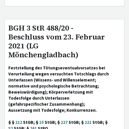
BGH 3 StR 488/20 -
Beschluss vom 23. Februar
2021 (LG
Mönchengladbach)
Feststellung des Tötungseventualvorsatzes bei
Verurteilung wegen versuchten Totschlags durch
Unterlassen (Wissens- und Willenselement;
normative und psychologische Betrachtung;
Beweiswürdigung); Körperverletzung mit
Todesfolge durch Unterlassen
(gefahrspezifischer Zusammenhang);
Aussetzung mit Todesfolge; Konkurrenzen.
§ §
212
StGB; §
15
StGB; §
227
StGB; §
221
StGB; §
52
StGB; §
261
StPO