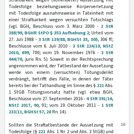
Strafbarkeit wegen (vollendeter) Aussetzung mit
Todesfolge beziehungsweise Körperverletzung
mit Todesfolge ausnahmsweise in Tateinheit mit
einer Strafbarkeit wegen versuchten Totschlags
(vgl. BGH, Beschluss vom 3. März 2000 -
2 StR
388/99
,
BGHR StPO § 353 Aufhebung 2
; Urteil vom
27. Juli 1988 -
3 StR 139/88
,
BGHSt 35, 305
, 306 ff.;
Beschlüsse vom 6. Juli 2010 -
3 StR 224/10
,
NStZ
2010, 699
, 700; vom 19. November 1976 -
3 StR
444/76
, juris Rn. 5). Soweit in der Rechtsprechung
angenommen wird, der Tatbestand der Aussetzung
werde von einem (versuchten) Tötungsdelikt
verdrängt, betrifft dies Fälle, in denen der Täter
bereits bei der Tathandlung im Sinne des §
221
Abs.
1 StGB Tötungsvorsatz hatte (vgl. etwa BGH,
Beschlüsse vom 27. September 2016 -
4 StR 391/16
,
NStZ 2017, 90
, 91; vom 19. Oktober 2011 -
1 StR
233/11
,
BGHSt 57, 28
Rn. 14).
26
Sollten die Straftatbestände der Aussetzung mit
Todesfolge (§
221
Abs. 1 Nr. 2 und Abs. 3 StGB) und