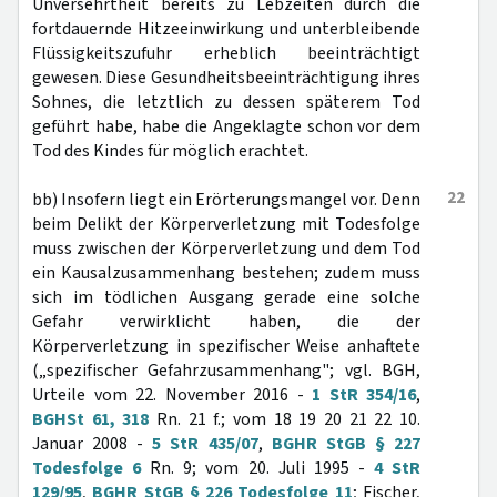
Unversehrtheit bereits zu Lebzeiten durch die
fortdauernde Hitzeeinwirkung und unterbleibende
Flüssigkeitszufuhr erheblich beeinträchtigt
gewesen. Diese Gesundheitsbeeinträchtigung ihres
Sohnes, die letztlich zu dessen späterem Tod
geführt habe, habe die Angeklagte schon vor dem
Tod des Kindes für möglich erachtet.
22
bb) Insofern liegt ein Erörterungsmangel vor. Denn
beim Delikt der Körperverletzung mit Todesfolge
muss zwischen der Körperverletzung und dem Tod
ein Kausalzusammenhang bestehen; zudem muss
sich im tödlichen Ausgang gerade eine solche
Gefahr verwirklicht haben, die der
Körperverletzung in spezifischer Weise anhaftete
(„spezifischer Gefahrzusammenhang"; vgl. BGH,
Urteile vom 22. November 2016 -
1 StR 354/16
,
BGHSt 61, 318
Rn. 21 f.; vom 18 19 20 21 22 10.
Januar 2008 -
5 StR 435/07
,
BGHR StGB § 227
Todesfolge 6
Rn. 9; vom 20. Juli 1995 -
4 StR
129/95
,
BGHR StGB § 226 Todesfolge 11
; Fischer,