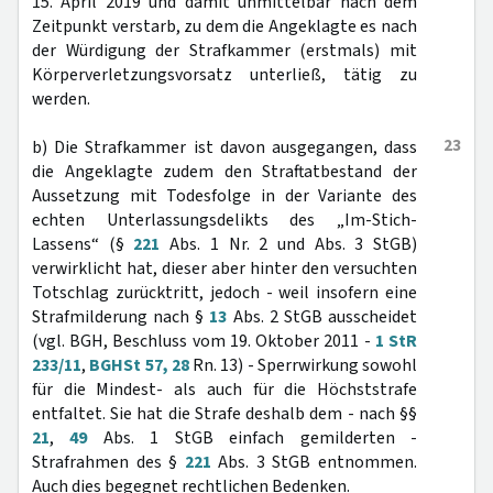
15. April 2019 und damit unmittelbar nach dem
Zeitpunkt verstarb, zu dem die Angeklagte es nach
der Würdigung der Strafkammer (erstmals) mit
Körperverletzungsvorsatz unterließ, tätig zu
werden.
23
b) Die Strafkammer ist davon ausgegangen, dass
die Angeklagte zudem den Straftatbestand der
Aussetzung mit Todesfolge in der Variante des
echten Unterlassungsdelikts des „Im-Stich-
Lassens“ (§
221
Abs. 1 Nr. 2 und Abs. 3 StGB)
verwirklicht hat, dieser aber hinter den versuchten
Totschlag zurücktritt, jedoch - weil insofern eine
Strafmilderung nach §
13
Abs. 2 StGB ausscheidet
(vgl. BGH, Beschluss vom 19. Oktober 2011 -
1 StR
233/11
,
BGHSt 57, 28
Rn. 13) - Sperrwirkung sowohl
für die Mindest- als auch für die Höchststrafe
entfaltet. Sie hat die Strafe deshalb dem - nach §§
21
,
49
Abs. 1 StGB einfach gemilderten -
Strafrahmen des §
221
Abs. 3 StGB entnommen.
Auch dies begegnet rechtlichen Bedenken.