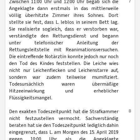
7
Zwischen 11:00 Uhr und 12:00 Uhr begab sich die
Angeklagte dann erstmals in das mittlerweile
völlig überhitzte Zimmer ihres Sohnes. Dort
stellte sie fest, dass L. leblos in seinem Bett lag.
Sie realisierte sogleich, dass er verstorben war,
verständigte den Rettungsdienst und begann
unter telefonischer Anleitung der
Rettungsleitstelle mit Reanimationsversuchen.
Die eintreffende Notärztin konnte jedoch nur noch
den Tod des Kindes feststellen. Die Leiche wies
nicht nur Leichenflecken und Leichenstarre auf,
sondern war zudem teilweise mumifiziert.
Todesursächlich waren übermäßige
Hitzeeinwirkung und erheblicher
Flüssigkeitsmangel.
8
Den exakten Todeszeitpunkt hat die Strafkammer
nicht festzustellen vermocht. Sachverständig
beraten hat sie den Todeszeitpunkt lediglich dahin
eingegrenzt, dass L. am Morgen des 15. April 2019
gegen 10:00 Uhr, als die Angeklagte