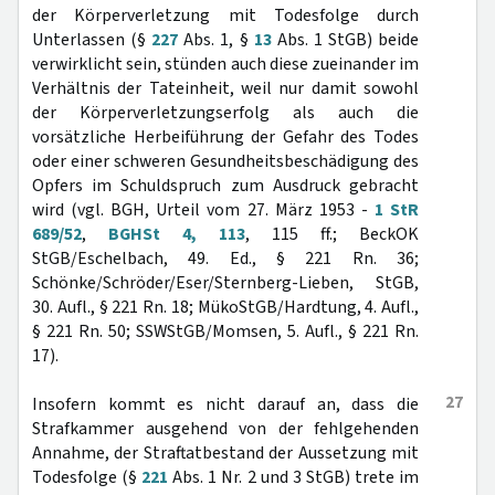
der Körperverletzung mit Todesfolge durch
Unterlassen (§
227
Abs. 1, §
13
Abs. 1 StGB) beide
verwirklicht sein, stünden auch diese zueinander im
Verhältnis der Tateinheit, weil nur damit sowohl
der Körperverletzungserfolg als auch die
vorsätzliche Herbeiführung der Gefahr des Todes
oder einer schweren Gesundheitsbeschädigung des
Opfers im Schuldspruch zum Ausdruck gebracht
wird (vgl. BGH, Urteil vom 27. März 1953 -
1 StR
689/52
,
BGHSt 4, 113
, 115 ff.; BeckOK
StGB/Eschelbach, 49. Ed., § 221 Rn. 36;
Schönke/Schröder/Eser/Sternberg-Lieben, StGB,
30. Aufl., § 221 Rn. 18; MükoStGB/Hardtung, 4. Aufl.,
§ 221 Rn. 50; SSWStGB/Momsen, 5. Aufl., § 221 Rn.
17).
27
Insofern kommt es nicht darauf an, dass die
Strafkammer ausgehend von der fehlgehenden
Annahme, der Straftatbestand der Aussetzung mit
Todesfolge (§
221
Abs. 1 Nr. 2 und 3 StGB) trete im