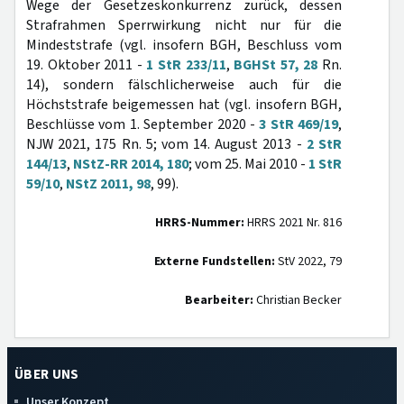
Wege der Gesetzeskonkurrenz zurück, dessen
Strafrahmen Sperrwirkung nicht nur für die
Mindeststrafe (vgl. insofern BGH, Beschluss vom
19. Oktober 2011 -
1 StR 233/11
,
BGHSt 57, 28
Rn.
14), sondern fälschlicherweise auch für die
Höchststrafe beigemessen hat (vgl. insofern BGH,
Beschlüsse vom 1. September 2020 -
3 StR 469/19
,
NJW 2021, 175 Rn. 5; vom 14. August 2013 -
2 StR
144/13
,
NStZ-RR 2014, 180
; vom 25. Mai 2010 -
1 StR
59/10
,
NStZ 2011, 98
, 99).
HRRS-Nummer:
HRRS 2021 Nr. 816
Externe Fundstellen:
StV 2022, 79
Bearbeiter:
Christian Becker
ÜBER UNS
Unser Konzept