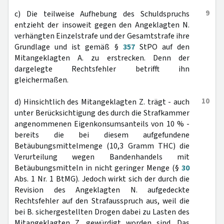
9
c) Die teilweise Aufhebung des Schuldspruchs
entzieht der insoweit gegen den Angeklagten N.
verhängten Einzelstrafe und der Gesamtstrafe ihre
Grundlage und ist gemäß §
357
StPO auf den
Mitangeklagten A. zu erstrecken. Denn der
dargelegte Rechtsfehler betrifft ihn
gleichermaßen.
10
d) Hinsichtlich des Mitangeklagten Z. trägt - auch
unter Berücksichtigung des durch die Strafkammer
angenommenen Eigenkonsumsanteils von 10 % -
bereits die bei diesem aufgefundene
Betäubungsmittelmenge (10,3 Gramm THC) die
Verurteilung wegen Bandenhandels mit
Betäubungsmitteln in nicht geringer Menge (§
30
Abs. 1 Nr. 1 BtMG). Jedoch wirkt sich der durch die
Revision des Angeklagten N. aufgedeckte
Rechtsfehler auf den Strafausspruch aus, weil die
bei B. sichergestellten Drogen dabei zu Lasten des
Mitangeklagten Z. gewürdigt worden sind. Das