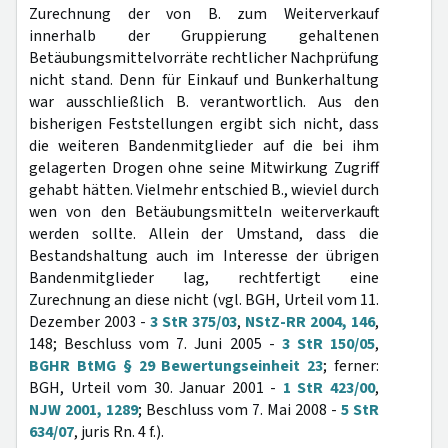
Zurechnung der von B. zum Weiterverkauf
innerhalb der Gruppierung gehaltenen
Betäubungsmittelvorräte rechtlicher Nachprüfung
nicht stand. Denn für Einkauf und Bunkerhaltung
war ausschließlich B. verantwortlich. Aus den
bisherigen Feststellungen ergibt sich nicht, dass
die weiteren Bandenmitglieder auf die bei ihm
gelagerten Drogen ohne seine Mitwirkung Zugriff
gehabt hätten. Vielmehr entschied B., wieviel durch
wen von den Betäubungsmitteln weiterverkauft
werden sollte. Allein der Umstand, dass die
Bestandshaltung auch im Interesse der übrigen
Bandenmitglieder lag, rechtfertigt eine
Zurechnung an diese nicht (vgl. BGH, Urteil vom 11.
Dezember 2003 -
3 StR 375/03
,
NStZ-RR 2004, 146
,
148; Beschluss vom 7. Juni 2005 -
3 StR 150/05
,
BGHR BtMG § 29 Bewertungseinheit 23
; ferner:
BGH, Urteil vom 30. Januar 2001 -
1 StR 423/00
,
NJW 2001, 1289
; Beschluss vom 7. Mai 2008 -
5 StR
634/07
, juris Rn. 4 f.).