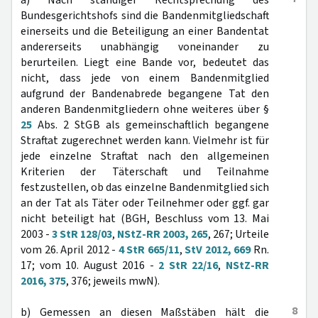
a) Nach ständiger Rechtsprechung des
Bundesgerichtshofs sind die Bandenmitgliedschaft
einerseits und die Beteiligung an einer Bandentat
andererseits unabhängig voneinander zu
berurteilen. Liegt eine Bande vor, bedeutet das
nicht, dass jede von einem Bandenmitglied
aufgrund der Bandenabrede begangene Tat den
anderen Bandenmitgliedern ohne weiteres über §
25
Abs. 2 StGB als gemeinschaftlich begangene
Straftat zugerechnet werden kann. Vielmehr ist für
jede einzelne Straftat nach den allgemeinen
Kriterien der Täterschaft und Teilnahme
festzustellen, ob das einzelne Bandenmitglied sich
an der Tat als Täter oder Teilnehmer oder ggf. gar
nicht beteiligt hat (BGH, Beschluss vom 13. Mai
2003 -
3 StR 128/03
,
NStZ-RR 2003, 265
, 267; Urteile
vom 26. April 2012 -
4 StR 665/11
,
StV 2012, 669
Rn.
17; vom 10. August 2016 -
2 StR 22/16
,
NStZ-RR
2016, 375
, 376; jeweils mwN).
8
b) Gemessen an diesen Maßstäben hält die