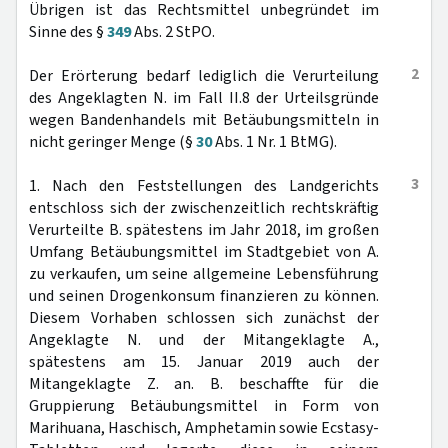
Übrigen ist das Rechtsmittel unbegründet im
Sinne des §
349
Abs. 2 StPO.
2
Der Erörterung bedarf lediglich die Verurteilung
des Angeklagten N. im Fall II.8 der Urteilsgründe
wegen Bandenhandels mit Betäubungsmitteln in
nicht geringer Menge (§
30
Abs. 1 Nr. 1 BtMG).
3
1. Nach den Feststellungen des Landgerichts
entschloss sich der zwischenzeitlich rechtskräftig
Verurteilte B. spätestens im Jahr 2018, im großen
Umfang Betäubungsmittel im Stadtgebiet von A.
zu verkaufen, um seine allgemeine Lebensführung
und seinen Drogenkonsum finanzieren zu können.
Diesem Vorhaben schlossen sich zunächst der
Angeklagte N. und der Mitangeklagte A.,
spätestens am 15. Januar 2019 auch der
Mitangeklagte Z. an. B. beschaffte für die
Gruppierung Betäubungsmittel in Form von
Marihuana, Haschisch, Amphetamin sowie Ecstasy-