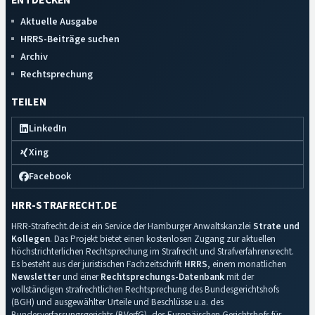
ENTDECKEN
Aktuelle Ausgabe
HRRS-Beiträge suchen
Archiv
Rechtsprechung
TEILEN
LinkedIn
Xing
Facebook
HRR-STRAFRECHT.DE
HRR-Strafrecht.de ist ein Service der Hamburger Anwaltskanzlei
Strate und
Kollegen
. Das Projekt bietet einen kostenlosen Zugang zur aktuellen
höchstrichterlichen Rechtsprechung im Strafrecht und Strafverfahrensrecht.
Es besteht aus der juristischen Fachzeitschrift
HRRS
, einem monatlichen
Newsletter
und einer
Rechtsprechungs-Datenbank
mit der
vollständigen strafrechtlichen Rechtsprechung des Bundesgerichtshofs
(BGH) und ausgewählter Urteile und Beschlüsse u.a. des
Bundesverfassungsgerichts (BVerfG), des Europäischen Gerichtshofs für