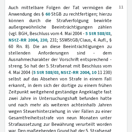
11
Auch mittelbare Folgen der Tat vermögen die
Anwendung des §
60
StGB zu rechtfertigen; hierzu
können durch die Strafverfolgung bewirkte
außergewöhnliche Beeinträchtigungen zählen
(vgl. BGH, Beschluss vom 4. Mai 2004 -
5 StR 588/03
,
NStZ-RR 2004, 230
, 231; SSWStGB/Claus, 4. Aufl., §
60 Rn. 8). Die an diese Beeinträchtigungen zu
stellenden Anforderungen sind - dem
Ausnahmecharakter der Vorschrift entsprechend -
streng. So hat der 5. Strafsenat mit Beschluss vom
4. Mai 2004 (
5 StR 588/03
,
NStZ-RR 2004, 10
11 230)
selbst auf das Absehen von Strafe in einem Fall
erkannt, in dem sich der dortige zu einem frühen
Zeitpunkt weitgehend geständige Angeklagte fast
zwei Jahre in Untersuchungshaft befunden hatte
und nach mehr als weiteren achteinhalb Jahren
wegen Steuerhinterziehung in vier Fällen zu einer
Gesamtfreiheitsstrafe von neun Monaten unter
Strafaussetzung zur Bewährung verurteilt worden
war. Den maßgebenden Grund hat der 5. Strafsenat