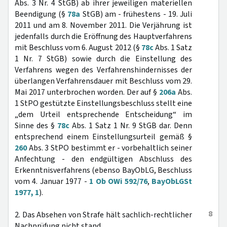
Abs. 3 Nr. 4 StGB) ab ihrer jeweiligen materiellen
Beendigung (§
78a
StGB) am - frühestens - 19. Juli
2011 und am 8. November 2011. Die Verjährung ist
jedenfalls durch die Eröffnung des Hauptverfahrens
mit Beschluss vom 6. August 2012 (§
78c
Abs. 1 Satz
1 Nr. 7 StGB) sowie durch die Einstellung des
Verfahrens wegen des Verfahrenshindernisses der
überlangen Verfahrensdauer mit Beschluss vom 29.
Mai 2017 unterbrochen worden. Der auf §
206a
Abs.
1 StPO gestützte Einstellungsbeschluss stellt eine
„dem Urteil entsprechende Entscheidung“ im
Sinne des §
78c
Abs. 1 Satz 1 Nr. 9 StGB dar. Denn
entsprechend einem Einstellungsurteil gemäß §
260
Abs. 3 StPO bestimmt er - vorbehaltlich seiner
Anfechtung - den endgültigen Abschluss des
Erkenntnisverfahrens (ebenso BayObLG, Beschluss
vom 4. Januar 1977 -
1 Ob OWi 592/76
,
BayObLGSt
1977, 1
).
8
2. Das Absehen von Strafe hält sachlich-rechtlicher
Nachprüfung nicht stand.