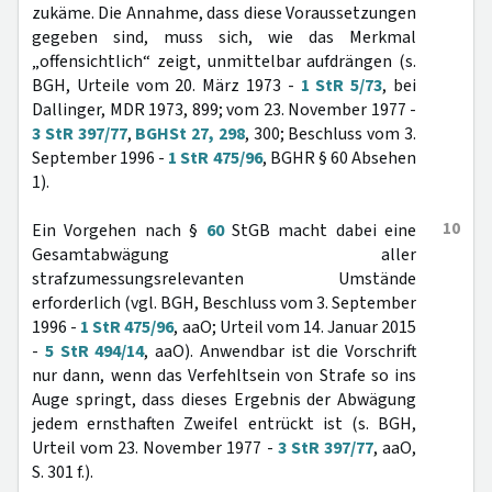
zukäme. Die Annahme, dass diese Voraussetzungen
gegeben sind, muss sich, wie das Merkmal
„offensichtlich“ zeigt, unmittelbar aufdrängen (s.
BGH, Urteile vom 20. März 1973 -
1 StR 5/73
, bei
Dallinger, MDR 1973, 899; vom 23. November 1977 -
3 StR 397/77
,
BGHSt 27, 298
, 300; Beschluss vom 3.
September 1996 -
1 StR 475/96
, BGHR § 60 Absehen
1).
10
Ein Vorgehen nach §
60
StGB macht dabei eine
Gesamtabwägung aller
strafzumessungsrelevanten Umstände
erforderlich (vgl. BGH, Beschluss vom 3. September
1996 -
1 StR 475/96
, aaO; Urteil vom 14. Januar 2015
-
5 StR 494/14
, aaO). Anwendbar ist die Vorschrift
nur dann, wenn das Verfehltsein von Strafe so ins
Auge springt, dass dieses Ergebnis der Abwägung
jedem ernsthaften Zweifel entrückt ist (s. BGH,
Urteil vom 23. November 1977 -
3 StR 397/77
, aaO,
S. 301 f.).