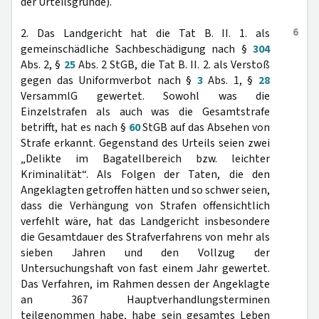
der Urteilsgründe).
6
2. Das Landgericht hat die Tat B. II. 1. als
gemeinschädliche Sachbeschädigung nach §
304
Abs. 2, §
25
Abs. 2 StGB, die Tat B. II. 2. als Verstoß
gegen das Uniformverbot nach §
3
Abs. 1, §
28
VersammlG gewertet. Sowohl was die
Einzelstrafen als auch was die Gesamtstrafe
betrifft, hat es nach §
60
StGB auf das Absehen von
Strafe erkannt. Gegenstand des Urteils seien zwei
„Delikte im Bagatellbereich bzw. leichter
Kriminalität“. Als Folgen der Taten, die den
Angeklagten getroffen hätten und so schwer seien,
dass die Verhängung von Strafen offensichtlich
verfehlt wäre, hat das Landgericht insbesondere
die Gesamtdauer des Strafverfahrens von mehr als
sieben Jahren und den Vollzug der
Untersuchungshaft von fast einem Jahr gewertet.
Das Verfahren, im Rahmen dessen der Angeklagte
an 367 Hauptverhandlungsterminen
teilgenommen habe, habe sein gesamtes Leben