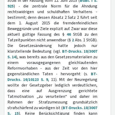
StGB in der Fassung vom 12. Juni 2015 (
BGBl. I S.
925
) - die zentrale Norm für die Ahndung
rechtswidrigen und schuldhaften Verhaltens -
bestimmt; denn dessen Absatz 2 Satz 2 führt seit
dem 1. August 2015 die fremdenfeindlichen
Beweggründe und Ziele explizit auf. Zwar war diese
aktuell gültige Fassung des §
46
StGB zu den
Tatzeitpunkten nicht anwendbar (§
2
Abs. 1 StGB).
Die Gesetzesänderung hatte jedoch nur
klarstellende Bedeutung (vgl.
BT-Drucks. 18/3007
S. 14
), was bereits aus den Gesetzesmaterialien zu
einem vorausgegangenen gleichlautenden
Reformvorhaben - aus der Zeit vor den hier
gegenständlichen Taten - hervorgeht (s.
BT-
Drucks. 16/10123 S. 9
, 11). Mit der Neuregelung
wollte der Gesetzgeber lediglich verdeutlichen,
dass eine auf Ausgrenzung gerichtete
Tatmotivation „zu verurteilen“ und daher im
Rahmen der Strafzumessung grundsätzlich
strafschärfend zu würdigen ist (
BT-Drucks. 18/3007
S. 15
). Keine Berücksichtigung finden kann