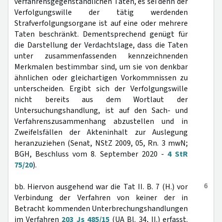
verfahrensgegenständlichen Taten, es sei denn der
Verfolgungswille der tätig werdenden
Strafverfolgungsorgane ist auf eine oder mehrere
Taten beschränkt. Dementsprechend genügt für
die Darstellung der Verdachtslage, dass die Taten
unter zusammenfassenden kennzeichnenden
Merkmalen bestimmbar sind, um sie von denkbar
ähnlichen oder gleichartigen Vorkommnissen zu
unterscheiden. Ergibt sich der Verfolgungswille
nicht bereits aus dem Wortlaut der
Untersuchungshandlung, ist auf den Sach- und
Verfahrenszusammenhang abzustellen und in
Zweifelsfällen der Akteninhalt zur Auslegung
heranzuziehen (Senat, NStZ 2009, 05, Rn. 3 mwN;
BGH, Beschluss vom 8. September 2020 -
4 StR
75/20
).
6
bb. Hiervon ausgehend war die Tat II. B. 7 (H.) vor
Verbindung der Verfahren von keiner der in
Betracht kommenden Unterbrechungshandlungen
im Verfahren
203 Js 485/15
(UA Bl. 34, II.) erfasst.