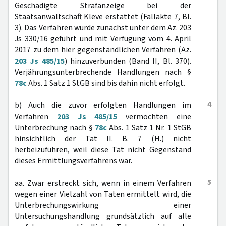
Geschädigte Strafanzeige bei der
Staatsanwaltschaft Kleve erstattet (Fallakte 7, Bl.
3). Das Verfahren wurde zunächst unter dem Az. 203
Js 330/16 geführt und mit Verfügung vom 4. April
2017 zu dem hier gegenständlichen Verfahren (Az.
203 Js 485/15
) hinzuverbunden (Band II, Bl. 370).
Verjährungsunterbrechende Handlungen nach §
78c
Abs. 1 Satz 1 StGB sind bis dahin nicht erfolgt.
4
b) Auch die zuvor erfolgten Handlungen im
Verfahren
203 Js 485/15
vermochten eine
Unterbrechung nach §
78c
Abs. 1 Satz 1 Nr. 1 StGB
hinsichtlich der Tat II. B. 7 (H.) nicht
herbeizuführen, weil diese Tat nicht Gegenstand
dieses Ermittlungsverfahrens war.
5
aa. Zwar erstreckt sich, wenn in einem Verfahren
wegen einer Vielzahl von Taten ermittelt wird, die
Unterbrechungswirkung einer
Untersuchungshandlung grundsätzlich auf alle