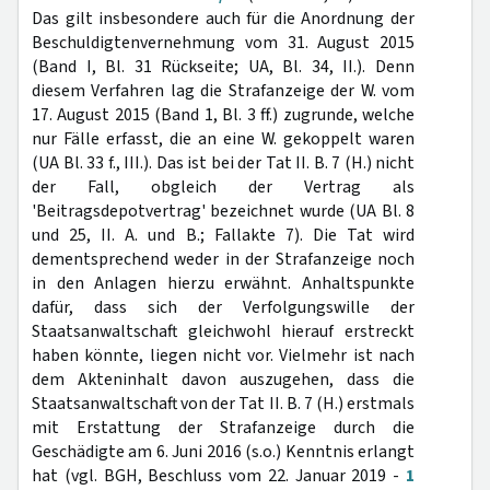
Das gilt insbesondere auch für die Anordnung der
Beschuldigtenvernehmung vom 31. August 2015
(Band I, Bl. 31 Rückseite; UA, Bl. 34, II.). Denn
diesem Verfahren lag die Strafanzeige der W. vom
17. August 2015 (Band 1, Bl. 3 ff.) zugrunde, welche
nur Fälle erfasst, die an eine W. gekoppelt waren
(UA Bl. 33 f., III.). Das ist bei der Tat II. B. 7 (H.) nicht
der Fall, obgleich der Vertrag als
'Beitragsdepotvertrag' bezeichnet wurde (UA Bl. 8
und 25, II. A. und B.; Fallakte 7). Die Tat wird
dementsprechend weder in der Strafanzeige noch
in den Anlagen hierzu erwähnt. Anhaltspunkte
dafür, dass sich der Verfolgungswille der
Staatsanwaltschaft gleichwohl hierauf erstreckt
haben könnte, liegen nicht vor. Vielmehr ist nach
dem Akteninhalt davon auszugehen, dass die
Staatsanwaltschaft von der Tat II. B. 7 (H.) erstmals
mit Erstattung der Strafanzeige durch die
Geschädigte am 6. Juni 2016 (s.o.) Kenntnis erlangt
hat (vgl. BGH, Beschluss vom 22. Januar 2019 -
1