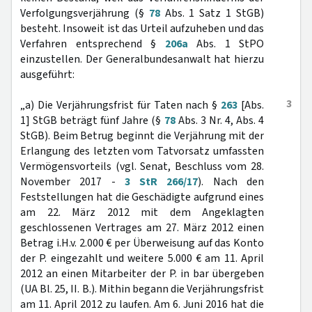
Verfolgungsverjährung (§
78
Abs. 1 Satz 1 StGB)
besteht. Insoweit ist das Urteil aufzuheben und das
Verfahren entsprechend §
206a
Abs. 1 StPO
einzustellen. Der Generalbundesanwalt hat hierzu
ausgeführt:
3
„a) Die Verjährungsfrist für Taten nach §
263
[Abs.
1] StGB beträgt fünf Jahre (§
78
Abs. 3 Nr. 4, Abs. 4
StGB). Beim Betrug beginnt die Verjährung mit der
Erlangung des letzten vom Tatvorsatz umfassten
Vermögensvorteils (vgl. Senat, Beschluss vom 28.
November 2017 -
3 StR 266/17
). Nach den
Feststellungen hat die Geschädigte aufgrund eines
am 22. März 2012 mit dem Angeklagten
geschlossenen Vertrages am 27. März 2012 einen
Betrag i.H.v. 2.000 € per Überweisung auf das Konto
der P. eingezahlt und weitere 5.000 € am 11. April
2012 an einen Mitarbeiter der P. in bar übergeben
(UA Bl. 25, II. B.). Mithin begann die Verjährungsfrist
am 11. April 2012 zu laufen. Am 6. Juni 2016 hat die