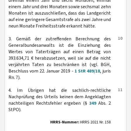
dreimal einem Jahr und sechs Monaten, einmal
einem Jahr und drei Monaten sowie sechsmal zehn
Monaten ist auszuschließen, dass das Landgericht
auf eine geringere Gesamtstrafe als zwei Jahre und
neun Monate Freiheitsstrafe erkannt hätte.
10
3. Gemäß der zutreffenden Berechnung des
Generalbundesanwalts ist die Einziehung des
Wertes von Taterträgen auf einen Betrag von
393.634,71 € herabzusetzen, weil sie auf die nicht
verjährten Taten zu beschränken ist (vgl. BGH,
Beschluss vom 22. Januar 2019 -
1 StR 489/18
, juris
Rn. 7).
11
4. Im Übrigen hat die sachlich-rechtliche
Nachprüfung des Urteils keinen dem Angeklagten
nachteiligen Rechtsfehler ergeben (§
349
Abs. 2
StPO).
HRRS-Nummer:
HRRS 2021 Nr. 158