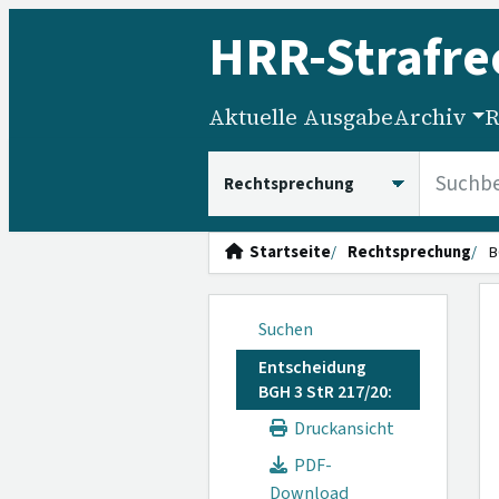
HRR
-Strafre
Aktuelle Ausgabe
Archiv
R
HRRS durchsuchen
Startseite
Rechtsprechung
B
Suchen
Entscheidung
BGH 3 StR 217/20:
Druckansicht
PDF-
Download