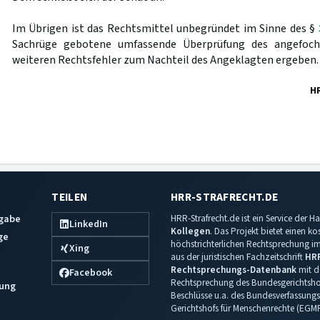
Im Übrigen ist das Rechtsmittel unbegründet im Sinne des §
Sachrüge gebotene umfassende Überprüfung des angefoch
weiteren Rechtsfehler zum Nachteil des Angeklagten ergeben.
H
TEILEN
HRR-STRAFRECHT.DE
sgabe
HRR-Strafrecht.de ist ein Service der
LinkedIn
Kollegen
. Das Projekt bietet einen k
ge
höchstrichterlichen Rechtsprechung im 
Xing
aus der juristischen Fachzeitschrift
HR
Rechtsprechungs-Datenbank
mit de
Facebook
Rechtsprechung des Bundesgerichtshof
ung
Beschlüsse u.a. des Bundesverfassungs
Gerichtshofs für Menschenrechte (EGM