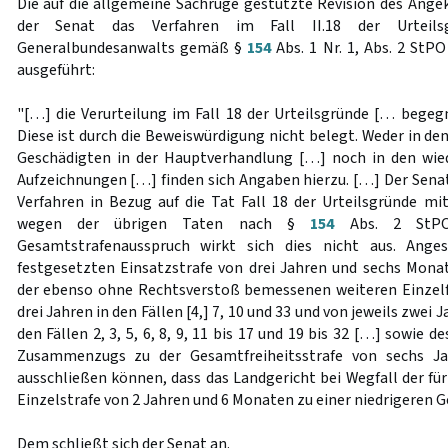
Die auf die allgemeine Sachrüge gestützte Revision des Angek
der Senat das Verfahren im Fall II.18 der Urteil
Generalbundesanwalts gemäß §
154
Abs. 1 Nr. 1, Abs. 2 StPO
ausgeführt:
"[…] die Verurteilung im Fall 18 der Urteilsgründe [… begeg
Diese ist durch die Beweiswürdigung nicht belegt. Weder in d
Geschädigten in der Hauptverhandlung […] noch in den wied
Aufzeichnungen […] finden sich Angaben hierzu. […] Der Sena
Verfahren in Bezug auf die Tat Fall 18 der Urteilsgründe mit
wegen der übrigen Taten nach §
154
Abs. 2 StPO 
Gesamtstrafenausspruch wirkt sich dies nicht aus. Angesi
festgesetzten Einsatzstrafe von drei Jahren und sechs Monate
der ebenso ohne Rechtsverstoß bemessenen weiteren Einzelfr
drei Jahren in den Fällen [4,] 7, 10 und 33 und von jeweils zwei
den Fällen 2, 3, 5, 6, 8, 9, 11 bis 17 und 19 bis 32 […] sowie
Zusammenzugs zu der Gesamtfreiheitsstrafe von sechs J
ausschließen können, dass das Landgericht bei Wegfall der für
Einzelstrafe von 2 Jahren und 6 Monaten zu einer niedrigeren 
Dem schließt sich der Senat an.