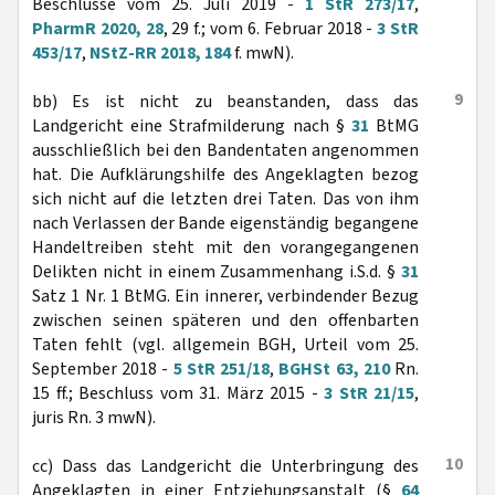
Beschlüsse vom 25. Juli 2019 -
1 StR 273/17
,
PharmR 2020, 28
, 29 f.; vom 6. Februar 2018 -
3 StR
453/17
,
NStZ-RR 2018, 184
f. mwN).
9
bb) Es ist nicht zu beanstanden, dass das
Landgericht eine Strafmilderung nach §
31
BtMG
ausschließlich bei den Bandentaten angenommen
hat. Die Aufklärungshilfe des Angeklagten bezog
sich nicht auf die letzten drei Taten. Das von ihm
nach Verlassen der Bande eigenständig begangene
Handeltreiben steht mit den vorangegangenen
Delikten nicht in einem Zusammenhang i.S.d. §
31
Satz 1 Nr. 1 BtMG. Ein innerer, verbindender Bezug
zwischen seinen späteren und den offenbarten
Taten fehlt (vgl. allgemein BGH, Urteil vom 25.
September 2018 -
5 StR 251/18
,
BGHSt 63, 210
Rn.
15 ff.; Beschluss vom 31. März 2015 -
3 StR 21/15
,
juris Rn. 3 mwN).
10
cc) Dass das Landgericht die Unterbringung des
Angeklagten in einer Entziehungsanstalt (§
64