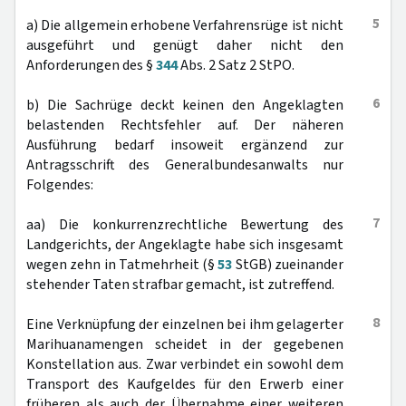
5
a) Die allgemein erhobene Verfahrensrüge ist nicht
ausgeführt und genügt daher nicht den
Anforderungen des §
344
Abs. 2 Satz 2 StPO.
6
b) Die Sachrüge deckt keinen den Angeklagten
belastenden Rechtsfehler auf. Der näheren
Ausführung bedarf insoweit ergänzend zur
Antragsschrift des Generalbundesanwalts nur
Folgendes:
7
aa) Die konkurrenzrechtliche Bewertung des
Landgerichts, der Angeklagte habe sich insgesamt
wegen zehn in Tatmehrheit (§
53
StGB) zueinander
stehender Taten strafbar gemacht, ist zutreffend.
8
Eine Verknüpfung der einzelnen bei ihm gelagerter
Marihuanamengen scheidet in der gegebenen
Konstellation aus. Zwar verbindet ein sowohl dem
Transport des Kaufgeldes für den Erwerb einer
früheren als auch der Übernahme einer weiteren