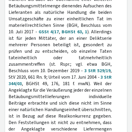
Betäubungsmittelmenge dienendes Aufsuchen des
Lieferanten als natürliche Handlung die beiden
Umsatzgeschäfte zu einer einheitlichen Tat im
materiellrechtlichen Sinne (BGH, Beschluss vom
10. Juli 2017 -
GSSt 4/17
,
BGHSt 63, 1
). Allerdings
ist für jeden Mittäter, der an einer Deliktserie
mehrerer Personen beteiligt ist, gesondert zu
prüfen und zu entscheiden, ob einzelne Taten
tateinheitlich oder tatmehrheitlich
zusammentreffen (st. Rspr.; vgl. etwa BGH,
Beschluss vom 10. Dezember 2019 -
3 StR 529/19
,
StV 2020, 661 Rn. 9; Urteil vom 17. Juni 2004 -
3 StR
344/03
, BGHSt 49, 176, 181 f. mwN). Weil der
Angeklagte für die Veräußerung jeder der einzelnen
Betäubungsmittellieferungen individuelle
Beiträge erbrachte und sich diese nicht im Sinne
einer natürlichen Handlungseinheit überschnitten,
ist in Bezug auf diese Realkonkurrenz gegeben.
Den Feststellungen ist nicht zu entnehmen, dass
der Angeklagte verschiedene Liefermengen