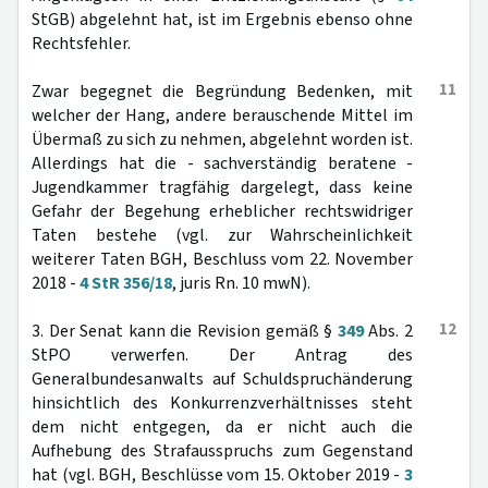
StGB) abgelehnt hat, ist im Ergebnis ebenso ohne
Rechtsfehler.
11
Zwar begegnet die Begründung Bedenken, mit
welcher der Hang, andere berauschende Mittel im
Übermaß zu sich zu nehmen, abgelehnt worden ist.
Allerdings hat die - sachverständig beratene -
Jugendkammer tragfähig dargelegt, dass keine
Gefahr der Begehung erheblicher rechtswidriger
Taten bestehe (vgl. zur Wahrscheinlichkeit
weiterer Taten BGH, Beschluss vom 22. November
2018 -
4 StR 356/18
, juris Rn. 10 mwN).
12
3. Der Senat kann die Revision gemäß §
349
Abs. 2
StPO verwerfen. Der Antrag des
Generalbundesanwalts auf Schuldspruchänderung
hinsichtlich des Konkurrenzverhältnisses steht
dem nicht entgegen, da er nicht auch die
Aufhebung des Strafausspruchs zum Gegenstand
hat (vgl. BGH, Beschlüsse vom 15. Oktober 2019 -
3