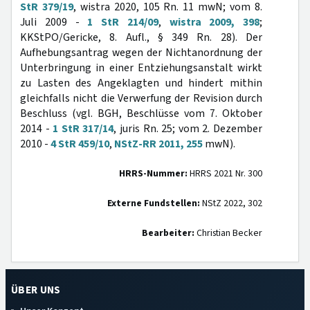
StR 379/19
, wistra 2020, 105 Rn. 11 mwN; vom 8.
Juli 2009 -
1 StR 214/09
,
wistra 2009, 398
;
KKStPO/Gericke, 8. Aufl., § 349 Rn. 28). Der
Aufhebungsantrag wegen der Nichtanordnung der
Unterbringung in einer Entziehungsanstalt wirkt
zu Lasten des Angeklagten und hindert mithin
gleichfalls nicht die Verwerfung der Revision durch
Beschluss (vgl. BGH, Beschlüsse vom 7. Oktober
2014 -
1 StR 317/14
, juris Rn. 25; vom 2. Dezember
2010 -
4 StR 459/10
,
NStZ-RR 2011, 255
mwN).
HRRS-Nummer:
HRRS 2021 Nr. 300
Externe Fundstellen:
NStZ 2022, 302
Bearbeiter:
Christian Becker
ÜBER UNS