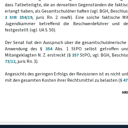
dass Tatbeteiligte, die an denselben Gegenständen die faktis
erlangt haben, als Gesamtschuldner haften (vgl. BGH, Beschlu
3 StR 354/19
, juris Rn. 2 mwN). Eine solche faktische M
Jugendkammer betreffend die Beschwerdeführer und de
festgestellt (vgl. UA S. 50).
Der Senat hat den Ausspruch über die gesamtschuldnerische
Anwendung des §
354
Abs. 1 StPO selbst getroffen un
Mitangeklagten N. Z. erstreckt (§
357
StPO, vgl. BGH, Beschlus
73/12
, juris Rn. 3).
Angesichts des geringen Erfolgs der Revisionen ist es nicht un
mit den gesamten Kosten ihrer Rechtsmittel zu belasten (§
47
HR