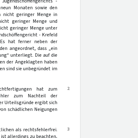
 Jugendschöffengerichts -
nd neun Monaten sowie den
n nicht geringer Menge in
nicht geringer Menge und
icht geringer Menge unter
ndschöffengericht - Krefeld
. Es hat ferner neben der
den angeordnet, dass „ein
ng“ unterliegt. Die auf die
nen der Angeklagten haben
gen sind sie unbegründet im
2
echtfertigungen hat zum
ehler zum Nachteil der
Urteilsgründe ergibt sich
 von schädlichen Neigungen
3
chen als rechtsfehlerfrei.
ist allerdings zu beachten,