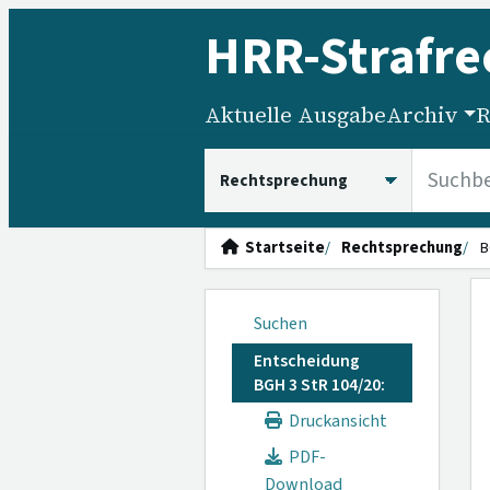
HRR
-Strafre
Aktuelle Ausgabe
Archiv
R
HRRS durchsuchen
Startseite
Rechtsprechung
B
Suchen
Entscheidung
BGH 3 StR 104/20:
Druckansicht
PDF-
Download