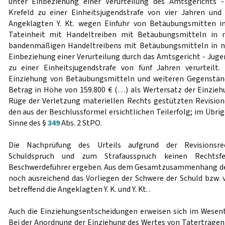
unter Einbeziehung einer Verurteilung des Amtsgerichts -
Krefeld zu einer Einheitsjugendstrafe von vier Jahren u
Angeklagten Y. Kt. wegen Einfuhr von Betäubungsmitten i
Tateinheit mit Handeltreiben mit Betäubungsmitteln in 
bandenmäßigen Handeltreibens mit Betäubungsmitteln in n
Einbeziehung einer Verurteilung durch das Amtsgericht - Juge
zu einer Einheitsjugendstrafe von fünf Jahren verurteilt
Einziehung von Betäubungsmitteln und weiteren Gegenstän
Betrag in Höhe von 159.800 € (…) als Wertersatz der Einziehu
Rüge der Verletzung materiellen Rechts gestützten Revisio
den aus der Beschlussformel ersichtlichen Teilerfolg; im Übri
Sinne des §
349
Abs. 2 StPO.
Die Nachprüfung des Urteils aufgrund der Revisionsr
Schuldspruch und zum Strafausspruch keinen Rechtsf
Beschwerdeführer ergeben. Aus dem Gesamtzusammenhang der 
noch ausreichend das Vorliegen der Schwere der Schuld bzw.
betreffend die Angeklagten Y. K. und Y. Kt. .
Auch die Einziehungsentscheidungen erweisen sich im Wesentli
Bei der Anordnung der Einziehung des Wertes von Taterträgen 