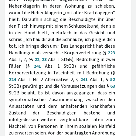
Nebenklägerin in deren Wohnung zu schieben,
worauf die Nebenklägerin „mit aller Kraft dagegen“
hielt. Daraufhin schlug die Beschuldigte ihr über
den Tisch hinweg mit einem Schlüsselbund, den sie
in der Hand hielt, mehrfach in das Gesicht und
schrie: „Ich hau dir auf die Schnauze, ich prügle dich
tot, ich bringe dich um.“ Das Landgericht hat diese
Handlungen als versuchte Körperverletzung (§
223
Abs. 1, 2, §§
22
,
23
Abs. 1 StGB), Bedrohung in zwei
Fällen (§
241
Abs. 1 StGB) und gefährliche
Körperverletzung in Tateinheit mit Bedrohung (§
224
Abs. 1 Nr. 2 Alternative 2, §
241
Abs. 1, §
52
StGB) gewürdigt und die Voraussetzungen des §
63
StGB bejaht. Es ist davon ausgegangen, dass ein
symptomatischer Zusammenhang zwischen den
Anlasstaten und dem anhaltenden krankhaften
Zustand der Beschuldigten bestehe und
infolgedessen weitere vergleichbare Taten zum
Nachteil von Personen in ihrem sozialen Nahfeld
zu erwarten seien. Von der beantragten Anordnung