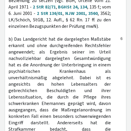
Beziehung zu setzen (vgl. BGH, Urteile vom 21.
April 1971 -
2 StR 82/71
,
BGHSt 24, 134
, 135 f.; vom
6. Juni 2001 -
2 StR 136/01
,
NJW 2001, 3560
, 3562;
LK/Schöch, StGB, 12. Aufl., § 62 Rn. 17 ff. zu den
einzelnen Bezugspunkten der Prüfung mwN).
6
b) Das Landgericht hat die dargelegten Maßstäbe
erkannt und ohne durchgreifenden Rechtsfehler
angewendet; als Ergebnis seiner im Urteil
nachvollziehbar dargelegten Gesamtwürdigung
hat es die Anordnung der Unterbringung in einem
psychiatrischen Krankenhaus als
unverhältnismäßig abgelehnt. Dabei ist es
angesichts des hohen Lebensalters der
gebrechlichen Beschuldigten und ihrer
Lebenssituation, die durch die Pflege ihres
schwerkranken Ehemannes geprägt wird, davon
ausgegangen, dass die Maßregelanordnung im
konkreten Fall einen besonders schwerwiegenden
Eingriff darstellt. Andererseits hat die
Strafkammer bedacht, dass die