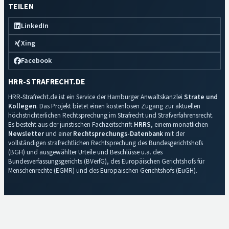
TEILEN
LinkedIn
Xing
Facebook
HRR-STRAFRECHT.DE
HRR-Strafrecht.de ist ein Service der Hamburger Anwaltskanzlei
Strate und
Kollegen
. Das Projekt bietet einen kostenlosen Zugang zur aktuellen
höchstrichterlichen Rechtsprechung im Strafrecht und Strafverfahrensrecht.
Es besteht aus der juristischen Fachzeitschrift
HRRS
, einem monatlichen
Newsletter
und einer
Rechtsprechungs-Datenbank
mit der
vollständigen strafrechtlichen Rechtsprechung des Bundesgerichtshofs
(BGH) und ausgewählter Urteile und Beschlüsse u.a. des
Bundesverfassungsgerichts (BVerfG), des Europäischen Gerichtshofs für
Menschenrechte (EGMR) und des Europäischen Gerichtshofs (EuGH).
Impressum
·
Datenschutz