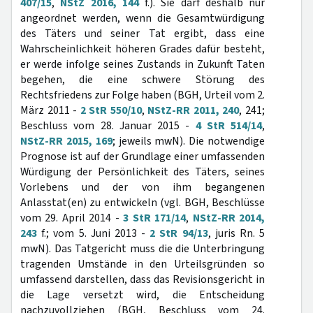
407/15
,
NStZ 2016, 144
f.). Sie darf deshalb nur
angeordnet werden, wenn die Gesamtwürdigung
des Täters und seiner Tat ergibt, dass eine
Wahrscheinlichkeit höheren Grades dafür besteht,
er werde infolge seines Zustands in Zukunft Taten
begehen, die eine schwere Störung des
Rechtsfriedens zur Folge haben (BGH, Urteil vom 2.
März 2011 -
2 StR 550/10
,
NStZ-RR 2011, 240
, 241;
Beschluss vom 28. Januar 2015 -
4 StR 514/14
,
NStZ-RR 2015, 169
; jeweils mwN). Die notwendige
Prognose ist auf der Grundlage einer umfassenden
Würdigung der Persönlichkeit des Täters, seines
Vorlebens und der von ihm begangenen
Anlasstat(en) zu entwickeln (vgl. BGH, Beschlüsse
vom 29. April 2014 -
3 StR 171/14
,
NStZ-RR 2014,
243
f.; vom 5. Juni 2013 -
2 StR 94/13
, juris Rn. 5
mwN). Das Tatgericht muss die die Unterbringung
tragenden Umstände in den Urteilsgründen so
umfassend darstellen, dass das Revisionsgericht in
die Lage versetzt wird, die Entscheidung
nachzuvollziehen (BGH, Beschluss vom 24.