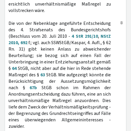
ersichtlich unverhältnismäßige Maßregel zu
vollstrecken wäre.
8
Die von der Nebenklage angeführte Entscheidung
des 4. Strafsenats des Bundesgerichtshofs
(Beschluss vom 20. Juli 2010 -
4 StR 291/10
,
NStZ
2010, 692
f.; vgl. auch SSWStGB/Kaspar, 4. Aufl., § 62
Rn. 31) gibt keinen Anlass zu abweichender
Beurteilung; sie bezog sich auf einen Fall der
Unterbringung in einer Entziehungsanstalt gemäß
§
64
StGB, nicht aber auf die hier in Rede stehende
Maßregel des §
63
StGB. Wie aufgezeigt könnte die
Berücksichtigung der Aussetzungsmöglichkeit
nach §
67b
StGB schon im Rahmen der
Anordnungsentscheidung dazu führen, eine an sich
unverhältnismäßige Maßregel anzuordnen. Dies
liefe dem Zweck der Verhältnismäßigkeitsprüfung -
der Begrenzung des Grundrechtseingriffes auf Fälle
eines überwiegenden Allgemeininteresses -
zuwider.