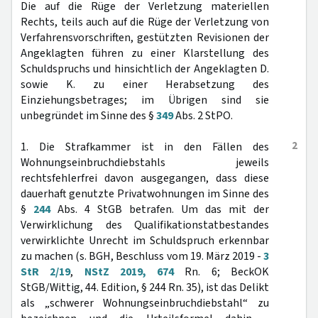
Die auf die Rüge der Verletzung materiellen
Rechts, teils auch auf die Rüge der Verletzung von
Verfahrensvorschriften, gestützten Revisionen der
Angeklagten führen zu einer Klarstellung des
Schuldspruchs und hinsichtlich der Angeklagten D.
sowie K. zu einer Herabsetzung des
Einziehungsbetrages; im Übrigen sind sie
unbegründet im Sinne des §
349
Abs. 2 StPO.
2
1. Die Strafkammer ist in den Fällen des
Wohnungseinbruchdiebstahls jeweils
rechtsfehlerfrei davon ausgegangen, dass diese
dauerhaft genutzte Privatwohnungen im Sinne des
§
244
Abs. 4 StGB betrafen. Um das mit der
Verwirklichung des Qualifikationstatbestandes
verwirklichte Unrecht im Schuldspruch erkennbar
zu machen (s. BGH, Beschluss vom 19. März 2019 -
3
StR 2/19
,
NStZ 2019, 674
Rn. 6; BeckOK
StGB/Wittig, 44. Edition, § 244 Rn. 35), ist das Delikt
als „schwerer Wohnungseinbruchdiebstahl“ zu