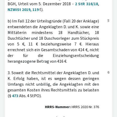
BGH, Urteil vom 5. Dezember 2018 -
2 StR 316/18
,
NZWiSt 2019, 119
f.).
5
b) Im Fall 12 der Urteilsgründe (Fall 20 der Anklage)
entwendeten die Angeklagten D. und K. sowie eine
Mittäterin mindestens 18 Handtücher, 18
Duschtücher und 18 Duschvorleger zum Stückpreis
von 5 €, 11 € beziehungsweise 7 €. Hieraus
errechnet sich ein Gesamtschaden von 414 €, nicht
der für die Einziehungsentscheidung
herangezogene Betrag von 416 €.
6
3. Soweit die Rechtsmittel der Angeklagten D. und
K. Erfolg haben, ist es wegen dessen geringen
Umfangs nicht unbillig, die Angeklagten mit den
gesamten Kosten ihres Rechtsmittels zu belasten
(§
473
Abs. 4 StPO).
HRRS-Nummer:
HRRS 2020 Nr. 376