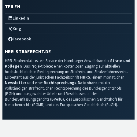
TEILEN
LinkedIn
Xing
Facebook
HRR-STRAFRECHT.DE
HRR-Strafrecht.de ist ein Service der Hamburger Anwaltskanzlei
Strate und
Kollegen
. Das Projekt bietet einen kostenlosen Zugang zur aktuellen
höchstrichterlichen Rechtsprechung im Strafrecht und Strafverfahrensrecht.
Es besteht aus der juristischen Fachzeitschrift
HRRS
, einem monatlichen
Newsletter
und einer
Rechtsprechungs-Datenbank
mit der
vollständigen strafrechtlichen Rechtsprechung des Bundesgerichtshofs
(BGH) und ausgewählter Urteile und Beschlüsse u.a. des
Bundesverfassungsgerichts (BVerfG), des Europäischen Gerichtshofs für
Menschenrechte (EGMR) und des Europäischen Gerichtshofs (EuGH).
Impressum
·
Datenschutz