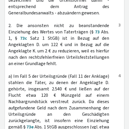
bezeichnen und die Urteilsformel dahin -
entsprechend dem Antrag des
Generalbundesanwalts - abzuändern gewesen.
3
2. Die ansonsten nicht zu beanstandende
Einziehung des Wertes von Taterträgen (§
73
Abs.
1, §
73c
Satz 1 StGB) ist in Bezug auf den
Angeklagten D. um 122 € und in Bezug auf die
Angeklagte K. um 2 € zu reduzieren, weil es hierfür
nach den rechtsfehlerfreien Urteilsfeststellungen
an einer Grundlage fehlt.
4
a) Im Fall 5 der Urteilsgründe (Fall 11 der Anklage)
stahlen die Täter, zu denen der Angeklagte D.
gehörte, insgesamt 2.540 € und ließen auf der
Flucht etwa 120 € Münzgeld auf einem
Nachbargrundstück verstreut zurück. Da dieses
aufgefundene Geld nach dem Zusammenhang der
Urteilsgründe an den Geschädigten
zurückgelangte, ist insofern eine Einziehung
gemäß §
73e
Abs. 1 StGB ausgeschlossen (vgl. etwa