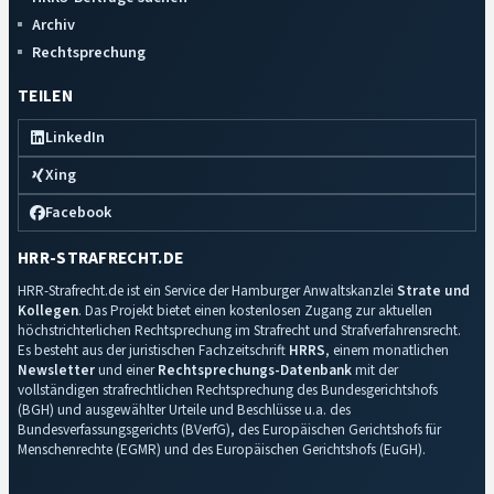
Archiv
Rechtsprechung
TEILEN
LinkedIn
Xing
Facebook
HRR-STRAFRECHT.DE
HRR-Strafrecht.de ist ein Service der Hamburger Anwaltskanzlei
Strate und
Kollegen
. Das Projekt bietet einen kostenlosen Zugang zur aktuellen
höchstrichterlichen Rechtsprechung im Strafrecht und Strafverfahrensrecht.
Es besteht aus der juristischen Fachzeitschrift
HRRS
, einem monatlichen
Newsletter
und einer
Rechtsprechungs-Datenbank
mit der
vollständigen strafrechtlichen Rechtsprechung des Bundesgerichtshofs
(BGH) und ausgewählter Urteile und Beschlüsse u.a. des
Bundesverfassungsgerichts (BVerfG), des Europäischen Gerichtshofs für
Menschenrechte (EGMR) und des Europäischen Gerichtshofs (EuGH).