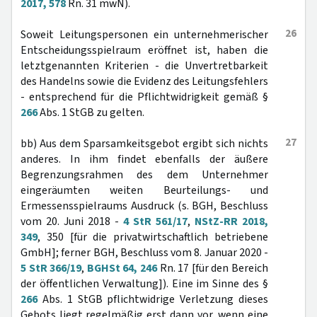
2017, 578
Rn. 31 mwN).
26
Soweit Leitungspersonen ein unternehmerischer
Entscheidungsspielraum eröffnet ist, haben die
letztgenannten Kriterien - die Unvertretbarkeit
des Handelns sowie die Evidenz des Leitungsfehlers
- entsprechend für die Pflichtwidrigkeit gemäß §
266
Abs. 1 StGB zu gelten.
27
bb) Aus dem Sparsamkeitsgebot ergibt sich nichts
anderes. In ihm findet ebenfalls der äußere
Begrenzungsrahmen des dem Unternehmer
eingeräumten weiten Beurteilungs- und
Ermessensspielraums Ausdruck (s. BGH, Beschluss
vom 20. Juni 2018 -
4 StR 561/17
,
NStZ-RR 2018,
349
, 350 [für die privatwirtschaftlich betriebene
GmbH]; ferner BGH, Beschluss vom 8. Januar 2020 -
5 StR 366/19
,
BGHSt 64, 246
Rn. 17 [für den Bereich
der öffentlichen Verwaltung]). Eine im Sinne des §
266
Abs. 1 StGB pflichtwidrige Verletzung dieses
Gebots liegt regelmäßig erst dann vor, wenn eine