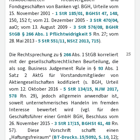
Fondsgeschäften von Banken vgl. BGH, Urteile vom
15. November 2001 -
1 StR 185/01
,
BGHSt 47, 148
,
150, 152 f.; vom 21. Dezember 2005 -
3 StR 470/04
,
aaO; vom 13. August 2009 -
3 StR 576/08
,
BGHR
StGB § 266 Abs. 1 Pflichtwidrigkeit 5
Rn. 27; vom
28. Mai 2013 -
5 StR 551/11
,
NStZ 2013, 715
).
25
Die Rechtsprechung zu §
266
Abs. 1 StGB korreliert
mit der gesellschaftsrechtlichen Beurteilung, die
als sog. Business Judgement Rule in §
93
Abs. 1
Satz 2 AktG für Vorstandsmitglieder von
Aktiengesellschaften kodifiziert (s. BGH, Urteil
vom 12. Oktober 2016 -
5 StR 134/15
,
NJW 2017,
578
Rn. 29), jedoch allgemein anwendbar ist,
soweit unternehmerisches Handeln im fremden
Interesse bewertet wird (vgl. für den
Geschäftsführer einer GmbH BGH, Beschluss vom
26. November 2015 -
3 StR 17/15
,
BGHSt 61, 48
Rn.
57). Diese Vorschrift schafft einen
„Haftungsfreiraum“ (
BT-Drucks. 15/5092, S. 10
, 12);