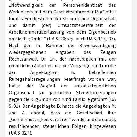
„Notwendigkeit der Personenidentität des
Werkleiters mit dem Geschäftsführer der R. gGmbH
für das Fortbestehen der steuerlichen Organschaft
und damit (der) Umsatzsteuerfreiheit der
Arbeitnehmerüberlassung von dem Eigenbetrieb
an die R. gGmbH“ (UA S. 20; vgl. auch UA S. 11 f., 37).
Nach den im Rahmen der Beweiswürdigung
wiedergegebenen Angaben des Zeugen
Rechtsanwalt Dr. En., der nachträglich mit der
rechtlichen Aufarbeitung der Vorgänge rund um die
den Angeklagten B. betreffenden
Ruhegehaltsregelungen beauftragt worden war,
hätte der Wegfall der umsatzsteuerlichen
Organschaft zu jährlichen Steuerforderungen
gegen die R. gGmbH von rund 10 Mio. € geführt (UA
S. 81). Der Angeklagte B. hatte die Angeklagten M.
und A. darauf, dass die Gesellschaft ihre
„Gemeinnützigkeit verlieren“ werde, und die daraus
resultierenden steuerlichen Folgen hingewiesen
(UA S. 32 f.).