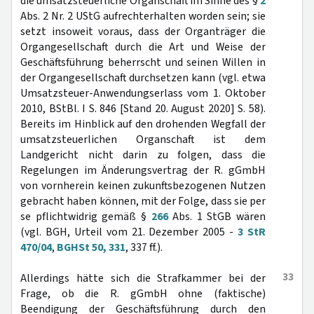
die umsatzsteuerliche Organschaft im Sinne des §
2
Abs. 2 Nr. 2 UStG aufrechterhalten worden sein; sie
setzt insoweit voraus, dass der Organträger die
Organgesellschaft durch die Art und Weise der
Geschäftsführung beherrscht und seinen Willen in
der Organgesellschaft durchsetzen kann (vgl. etwa
Umsatzsteuer-Anwendungserlass vom 1. Oktober
2010, BStBl. I S. 846 [Stand 20. August 2020] S. 58).
Bereits im Hinblick auf den drohenden Wegfall der
umsatzsteuerlichen Organschaft ist dem
Landgericht nicht darin zu folgen, dass die
Regelungen im Änderungsvertrag der R. gGmbH
von vornherein keinen zukunftsbezogenen Nutzen
gebracht haben können, mit der Folge, dass sie per
se pflichtwidrig gemäß §
266
Abs. 1 StGB wären
(vgl. BGH, Urteil vom 21. Dezember 2005 -
3 StR
470/04
,
BGHSt 50, 331
, 337 ff.).
33
Allerdings hätte sich die Strafkammer bei der
Frage, ob die R. gGmbH ohne (faktische)
Beendigung der Geschäftsführung durch den