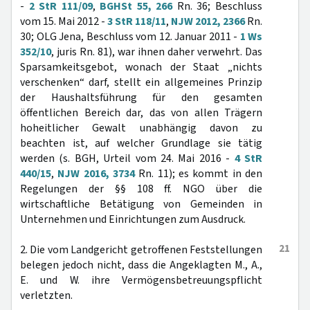
-
2 StR 111/09
,
BGHSt 55, 266
Rn. 36; Beschluss
vom 15. Mai 2012 -
3 StR 118/11
,
NJW 2012, 2366
Rn.
30; OLG Jena, Beschluss vom 12. Januar 2011 -
1 Ws
352/10
, juris Rn. 81), war ihnen daher verwehrt. Das
Sparsamkeitsgebot, wonach der Staat „nichts
verschenken“ darf, stellt ein allgemeines Prinzip
der Haushaltsführung für den gesamten
öffentlichen Bereich dar, das von allen Trägern
hoheitlicher Gewalt unabhängig davon zu
beachten ist, auf welcher Grundlage sie tätig
werden (s. BGH, Urteil vom 24. Mai 2016 -
4 StR
440/15
,
NJW 2016, 3734
Rn. 11); es kommt in den
Regelungen der §§ 108 ff. NGO über die
wirtschaftliche Betätigung von Gemeinden in
Unternehmen und Einrichtungen zum Ausdruck.
21
2. Die vom Landgericht getroffenen Feststellungen
belegen jedoch nicht, dass die Angeklagten M., A.,
E. und W. ihre Vermögensbetreuungspflicht
verletzten.