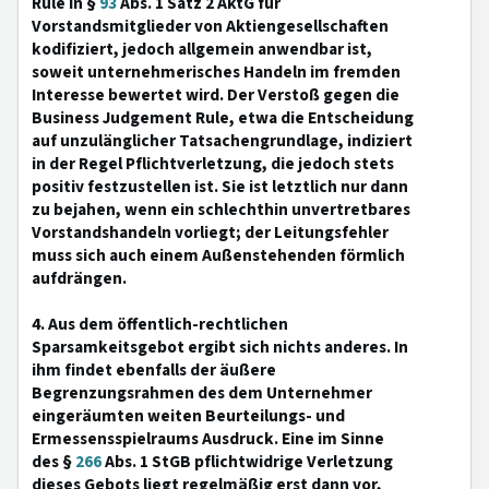
Rule in §
93
Abs. 1 Satz 2 AktG für
Vorstandsmitglieder von Aktiengesellschaften
kodifiziert, jedoch allgemein anwendbar ist,
soweit unternehmerisches Handeln im fremden
Interesse bewertet wird. Der Verstoß gegen die
Business Judgement Rule, etwa die Entscheidung
auf unzulänglicher Tatsachengrundlage, indiziert
in der Regel Pflichtverletzung, die jedoch stets
positiv festzustellen ist. Sie ist letztlich nur dann
zu bejahen, wenn ein schlechthin unvertretbares
Vorstandshandeln vorliegt; der Leitungsfehler
muss sich auch einem Außenstehenden förmlich
aufdrängen.
4. Aus dem öffentlich-rechtlichen
Sparsamkeitsgebot ergibt sich nichts anderes. In
ihm findet ebenfalls der äußere
Begrenzungsrahmen des dem Unternehmer
eingeräumten weiten Beurteilungs- und
Ermessensspielraums Ausdruck. Eine im Sinne
des §
266
Abs. 1 StGB pflichtwidrige Verletzung
dieses Gebots liegt regelmäßig erst dann vor,