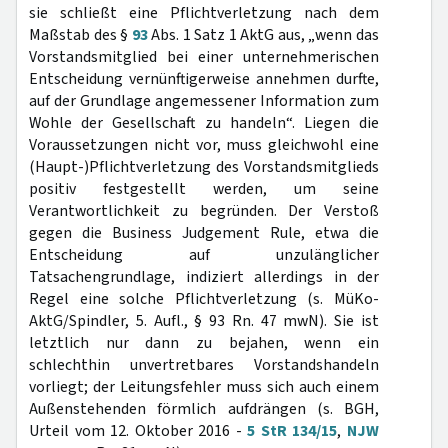
sie schließt eine Pflichtverletzung nach dem
Maßstab des §
93
Abs. 1 Satz 1 AktG aus, „wenn das
Vorstandsmitglied bei einer unternehmerischen
Entscheidung vernünftigerweise annehmen durfte,
auf der Grundlage angemessener Information zum
Wohle der Gesellschaft zu handeln“. Liegen die
Voraussetzungen nicht vor, muss gleichwohl eine
(Haupt-)Pflichtverletzung des Vorstandsmitglieds
positiv festgestellt werden, um seine
Verantwortlichkeit zu begründen. Der Verstoß
gegen die Business Judgement Rule, etwa die
Entscheidung auf unzulänglicher
Tatsachengrundlage, indiziert allerdings in der
Regel eine solche Pflichtverletzung (s. MüKo-
AktG/Spindler, 5. Aufl., § 93 Rn. 47 mwN). Sie ist
letztlich nur dann zu bejahen, wenn ein
schlechthin unvertretbares Vorstandshandeln
vorliegt; der Leitungsfehler muss sich auch einem
Außenstehenden förmlich aufdrängen (s. BGH,
Urteil vom 12. Oktober 2016 -
5 StR 134/15
,
NJW