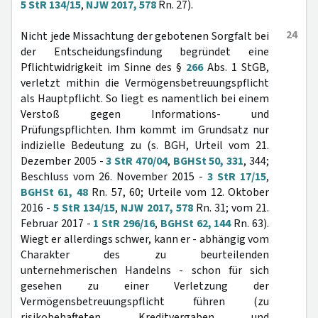
5 StR 134/15
,
NJW 2017, 578
Rn. 27).
24
Nicht jede Missachtung der gebotenen Sorgfalt bei
der Entscheidungsfindung begründet eine
Pflichtwidrigkeit im Sinne des §
266
Abs. 1 StGB,
verletzt mithin die Vermögensbetreuungspflicht
als Hauptpflicht. So liegt es namentlich bei einem
Verstoß gegen Informations- und
Prüfungspflichten. Ihm kommt im Grundsatz nur
indizielle Bedeutung zu (s. BGH, Urteil vom 21.
Dezember 2005 -
3 StR 470/04
,
BGHSt 50, 331
, 344;
Beschluss vom 26. November 2015 -
3 StR 17/15
,
BGHSt 61, 48
Rn. 57, 60; Urteile vom 12. Oktober
2016 -
5 StR 134/15
,
NJW 2017, 578
Rn. 31; vom 21.
Februar 2017 -
1 StR 296/16
,
BGHSt 62, 144
Rn. 63).
Wiegt er allerdings schwer, kann er - abhängig vom
Charakter des zu beurteilenden
unternehmerischen Handelns - schon für sich
gesehen zu einer Verletzung der
Vermögensbetreuungspflicht führen (zu
risikobehafteten Kreditvergaben und