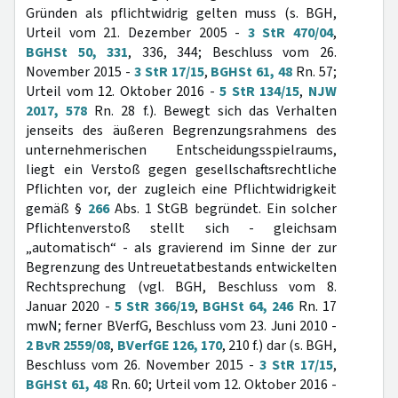
Gründen als pflichtwidrig gelten muss (s. BGH,
Urteil vom 21. Dezember 2005 -
3 StR 470/04
,
BGHSt 50, 331
, 336, 344; Beschluss vom 26.
November 2015 -
3 StR 17/15
,
BGHSt 61, 48
Rn. 57;
Urteil vom 12. Oktober 2016 -
5 StR 134/15
,
NJW
2017, 578
Rn. 28 f.). Bewegt sich das Verhalten
jenseits des äußeren Begrenzungsrahmens des
unternehmerischen Entscheidungsspielraums,
liegt ein Verstoß gegen gesellschaftsrechtliche
Pflichten vor, der zugleich eine Pflichtwidrigkeit
gemäß §
266
Abs. 1 StGB begründet. Ein solcher
Pflichtenverstoß stellt sich - gleichsam
„automatisch“ - als gravierend im Sinne der zur
Begrenzung des Untreuetatbestands entwickelten
Rechtsprechung (vgl. BGH, Beschluss vom 8.
Januar 2020 -
5 StR 366/19
,
BGHSt 64, 246
Rn. 17
mwN; ferner BVerfG, Beschluss vom 23. Juni 2010 -
2 BvR 2559/08
,
BVerfGE 126, 170
, 210 f.) dar (s. BGH,
Beschluss vom 26. November 2015 -
3 StR 17/15
,
BGHSt 61, 48
Rn. 60; Urteil vom 12. Oktober 2016 -