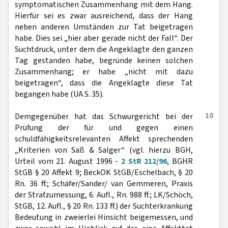
symptomatischen Zusammenhang mit dem Hang.
Hierfür sei es zwar ausreichend, dass der Hang
neben anderen Umständen zur Tat beigetragen
habe. Dies sei „hier aber gerade nicht der Fall“. Der
Suchtdruck, unter dem die Angeklagte den ganzen
Tag gestanden habe, begründe keinen solchen
Zusammenhang; er habe „nicht mit dazu
beigetragen“, dass die Angeklagte diese Tat
begangen habe (UA S. 35).
10
Demgegenüber hat das Schwurgericht bei der
Prüfung der für und gegen einen
schuldfähigkeitsrelevanten Affekt sprechenden
„Kriterien von Saß & Salger“ (vgl. hierzu BGH,
Urteil vom 21. August 1996 -
2 StR 212/96
, BGHR
StGB § 20 Affekt 9; BeckOK StGB/Eschelbach, § 20
Rn. 36 ff.; Schäfer/Sander/ van Gemmeren, Praxis
der Strafzumessung, 6. Aufl., Rn. 988 ff.; LK/Schöch,
StGB, 12. Aufl., § 20 Rn. 133 ff.) der Suchterkrankung
Bedeutung in zweierlei Hinsicht beigemessen, und