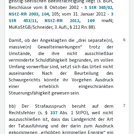
geistig-seelischen Beeinträchtigung liegt (s. BGH,
Beschlüsse vom 8. Oktober 2002 -
5 StR 365/02
,
NStZ-RR 2003, 104
, 105; vom 31. Januar 2012 -
3
StR 453/11
,
NStZ-RR 2012, 169
mwN;
MüKoStGB/Schneider, 3. Aufl., § 212 Rn. 88).
6
Damit, ob der Angeklagten die „drei separate(n),
massive(n) Gewalteinwirkungen“ trotz der
Umstände, die ihre nicht ausschließbar
verminderte Schuldfähigkeit begründen, im vollen
Umfang vorwerfbar sind, setzt sich das Urteil nicht
auseinander. Nach der Beurteilung des
Schwurgerichts könnte ihr Vorgehen Ausdruck
einer erheblich eingeschränkten
Steuerungsfähigkeit gewesen sein.
7
bb) Der Strafausspruch beruht auf dem
Rechtsfehler (s. §
337
Abs. 1 StPO), weil nicht
auszuschließen ist, dass das Landgericht der Art
der Tatausführung und der darin zum Ausdruck
gekommenen „erhöhten kriminellen Energie“ ein