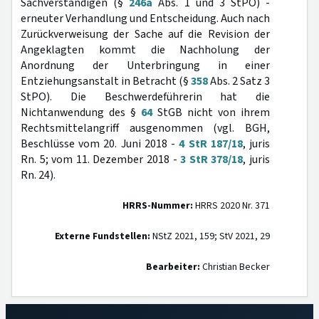
Sachverständigen (§
246a
Abs. 1 und 3 StPO) -
erneuter Verhandlung und Entscheidung. Auch nach
Zurückverweisung der Sache auf die Revision der
Angeklagten kommt die Nachholung der
Anordnung der Unterbringung in einer
Entziehungsanstalt in Betracht (§
358
Abs. 2 Satz 3
StPO). Die Beschwerdeführerin hat die
Nichtanwendung des §
64
StGB nicht von ihrem
Rechtsmittelangriff ausgenommen (vgl. BGH,
Beschlüsse vom 20. Juni 2018 -
4 StR 187/18
, juris
Rn. 5; vom 11. Dezember 2018 -
3 StR 378/18
, juris
Rn. 24).
HRRS-Nummer:
HRRS 2020 Nr. 371
Externe Fundstellen:
NStZ 2021, 159; StV 2021, 29
Bearbeiter:
Christian Becker