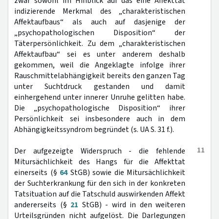
zwar sowohl im Hinblick auf das eine Affekttat
indizierende Merkmal des „charakteristischen
Affektaufbaus“ als auch auf dasjenige der
„psychopathologischen Disposition“ der
Täterpersönlichkeit. Zu dem „charakteristischen
Affektaufbau“ sei es unter anderem deshalb
gekommen, weil die Angeklagte infolge ihrer
Rauschmittelabhängigkeit bereits den ganzen Tag
unter Suchtdruck gestanden und damit
einhergehend unter innerer Unruhe gelitten habe.
Die „psychopathologische Disposition“ ihrer
Persönlichkeit sei insbesondere auch in dem
Abhängigkeitssyndrom begründet (s. UA S. 31 f.).
11
Der aufgezeigte Widerspruch - die fehlende
Mitursächlichkeit des Hangs für die Affekttat
einerseits (§
64
StGB) sowie die Mitursächlichkeit
der Suchterkrankung für den sich in der konkreten
Tatsituation auf die Tatschuld auswirkenden Affekt
andererseits (§
21
StGB) - wird in den weiteren
Urteilsgründen nicht aufgelöst. Die Darlegungen