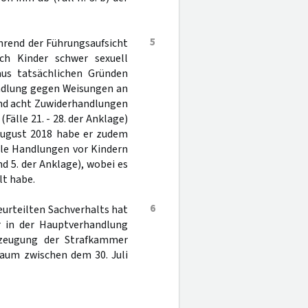
5
hrend der Führungsaufsicht
ich Kinder schwer sexuell
us tatsächlichen Gründen
andlung gegen Weisungen an
 und acht Zuwiderhandlungen
Fälle 21. - 28. der Anklage)
August 2018 habe er zudem
lle Handlungen vor Kindern
d 5. der Anklage), wobei es
lt habe.
6
bgeurteilten Sachverhalts hat
r in der Hauptverhandlung
rzeugung der Strafkammer
raum zwischen dem 30. Juli