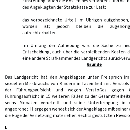
Einstellung fallen die Kosten des Verfahrens und die
des Angeklagten der Staatskasse zur Last;
das vorbezeichnete Urteil im Übrigen aufgehoben, 
worden ist; jedoch bleiben die zugehörig
aufrechterhalten.
Im Umfang der Aufhebung wird die Sache zu neu
Entscheidung, auch über die verbleibenden Kosten d
eine andere Strafkammer des Landgerichts zurückverw
Gründe
Das Landgericht hat den Angeklagten unter Freispruch i
sexuellen Missbrauchs von Kindern in Tateinheit mit Verst
der Führungsaufsicht und wegen Verstoßes gegen 
Führungsaufsicht in 15 weiteren Fällen zu der Gesamtfreiheit
sechs Monaten verurteilt und seine Unterbringung in d
angeordnet. Hiergegen wendet sich der Angeklagte mit seiner 
die Rüge der Verletzung materiellen Rechts gestützten Revisio
I.