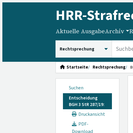
HRR
-Strafre
Aktuelle Ausgabe
Archiv
R
HRRS durchsuchen
Startseite
Rechtsprechung
B
Suchen
Entscheidung
BGH 3 StR 287/19:
Druckansicht
PDF-
Download