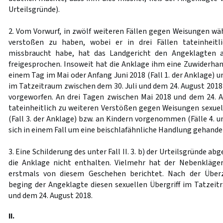
Urteilsgründe).
2. Vom Vorwurf, in zwölf weiteren Fällen gegen Weisungen wä
verstoßen zu haben, wobei er in drei Fällen tateinheitl
missbraucht habe, hat das Landgericht den Angeklagten a
freigesprochen. Insoweit hat die Anklage ihm eine Zuwiderh
einem Tag im Mai oder Anfang Juni 2018 (Fall 1. der Anklage)
im Tatzeitraum zwischen dem 30. Juli und dem 24. August 2018 (
vorgeworfen. An drei Tagen zwischen Mai 2018 und dem 24. 
tateinheitlich zu weiteren Verstößen gegen Weisungen sexue
(Fall 3. der Anklage) bzw. an Kindern vorgenommen (Fälle 4. un
sich in einem Fall um eine beischlafähnliche Handlung gehande
3. Eine Schilderung des unter Fall II. 3. b) der Urteilsgründe a
die Anklage nicht enthalten. Vielmehr hat der Nebenkläge
erstmals von diesem Geschehen berichtet. Nach der Übe
beging der Angeklagte diesen sexuellen Übergriff im Tatzeit
und dem 24. August 2018.
II.