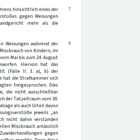
7
hrens hinsichtlich eines der
 Verstoßes gegen Weisungen
andgericht mehr als die
8
en Weisungen während der
 Missbrauch von Kindern, im
m vom Mai bis zum 24. August
geworfen. Hiervon hat das
t (Fälle II. 3. a), b) der
le hat die Strafkammer sich
gten freigesprochen. Dies
e, die nicht ausschließbar
eich der Tatzeitraum vom 30.
nklage als auch Urteil davon
sungsverstöße jeweils „an
h nicht dahin verstanden
ellen Missbrauch anlässlich
n Zuwiderhandlungen gegen