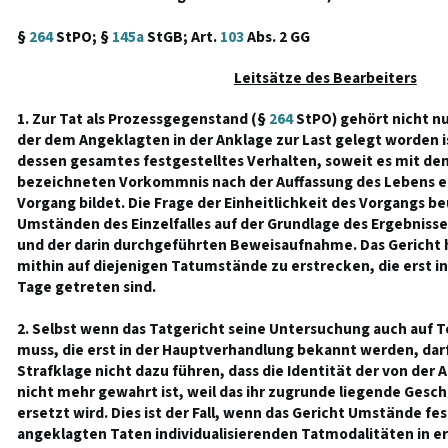
§
264
StPO; §
145a
StGB; Art.
103
Abs. 2 GG
Leitsätze des Bearbeiters
1. Zur Tat als Prozessgegenstand (§
264
StPO) gehört nicht n
der dem Angeklagten in der Anklage zur Last gelegt worden i
dessen gesamtes festgestelltes Verhalten, soweit es mit de
bezeichneten Vorkommnis nach der Auffassung des Lebens ei
Vorgang bildet. Die Frage der Einheitlichkeit des Vorgangs be
Umständen des Einzelfalles auf der Grundlage des Ergebniss
und der darin durchgeführten Beweisaufnahme. Das Gericht 
mithin auf diejenigen Tatumstände zu erstrecken, die erst i
Tage getreten sind.
2. Selbst wenn das Tatgericht seine Untersuchung auch auf T
muss, die erst in der Hauptverhandlung bekannt werden, dar
Strafklage nicht dazu führen, dass die Identität der von der
nicht mehr gewahrt ist, weil das ihr zugrunde liegende Gesc
ersetzt wird. Dies ist der Fall, wenn das Gericht Umstände fest
angeklagten Taten individualisierenden Tatmodalitäten in e