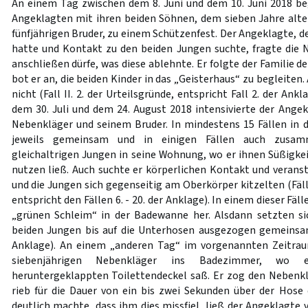
An einem Tag zwischen dem 8. Juni und dem 10. Juni 2018 be
Angeklagten mit ihren beiden Söhnen, dem sieben Jahre alt
fünfjährigen Bruder, zu einem Schützenfest. Der Angeklagte, d
hatte und Kontakt zu den beiden Jungen suchte, fragte die N
anschließen dürfe, was diese ablehnte. Er folgte der Familie 
bot er an, die beiden Kinder in das „Geisterhaus“ zu begleiten.
nicht (Fall II. 2. der Urteilsgründe, entspricht Fall 2. der An
dem 30. Juli und dem 24. August 2018 intensivierte der Ang
Nebenkläger und seinem Bruder. In mindestens 15 Fällen in d
jeweils gemeinsam und in einigen Fällen auch zusa
gleichaltrigen Jungen in seine Wohnung, wo er ihnen Süßigkei
nutzen ließ. Auch suchte er körperlichen Kontakt und veranst
und die Jungen sich gegenseitig am Oberkörper kitzelten (Fälle 
entspricht den Fällen 6. - 20. der Anklage). In einem dieser Fäl
„grünen Schleim“ in der Badewanne her. Alsdann setzten si
beiden Jungen bis auf die Unterhosen ausgezogen gemeinsam
Anklage). An einem „anderen Tag“ im vorgenannten Zeitrau
siebenjährigen Nebenkläger ins Badezimmer, wo 
heruntergeklappten Toilettendeckel saß. Er zog den Nebenk
rieb für die Dauer von ein bis zwei Sekunden über der Hose 
deutlich machte, dass ihm dies missfiel, ließ der Angeklagte vo