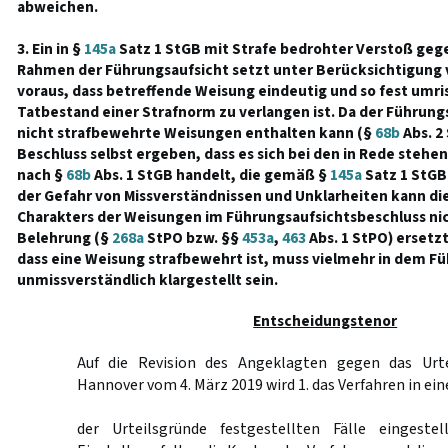
abweichen.
3. Ein in §
145a
Satz 1 StGB mit Strafe bedrohter Verstoß geg
Rahmen der Führungsaufsicht setzt unter Berücksichtigung 
voraus, dass betreffende Weisung eindeutig und so fest umris
Tatbestand einer Strafnorm zu verlangen ist. Da der Führung
nicht strafbewehrte Weisungen enthalten kann (§
68b
Abs. 2
Beschluss selbst ergeben, dass es sich bei den in Rede steh
nach §
68b
Abs. 1 StGB handelt, die gemäß §
145a
Satz 1 StGB
der Gefahr von Missverständnissen und Unklarheiten kann die
Charakters der Weisungen im Führungsaufsichtsbeschluss ni
Belehrung (§
268a
StPO bzw. §§
453a
,
463
Abs. 1 StPO) ersetz
dass eine Weisung strafbewehrt ist, muss vielmehr in dem F
unmissverständlich klargestellt sein.
Entscheidungstenor
Auf die Revision des Angeklagten gegen das Urte
Hannover vom 4. März 2019 wird 1. das Verfahren in einem
der Urteilsgründe festgestellten Fälle eingest