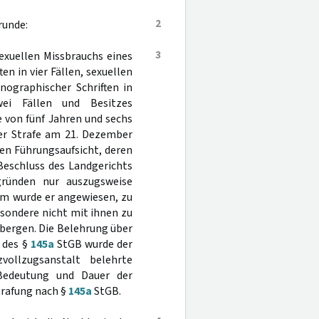
2
runde:
3
exuellen Missbrauchs eines
en in vier Fällen, sexuellen
nographischer Schriften in
wei Fällen und Besitzes
e von fünf Jahren und sechs
er Strafe am 21. Dezember
en Führungsaufsicht, deren
Beschluss des Landgerichts
ründen nur auszugsweise
em wurde er angewiesen, zu
sondere nicht mit ihnen zu
rbergen. Die Belehrung über
 des §
145a
StGB wurde der
zvollzugsanstalt belehrte
Bedeutung und Dauer der
trafung nach §
145a
StGB.