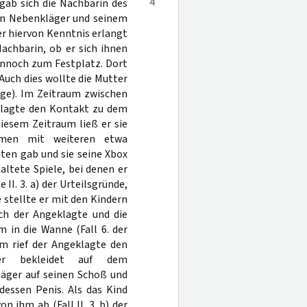
4
gab sich die Nachbarin des
en Nebenkläger und seinem
er hiervon Kenntnis erlangt
achbarin, ob er sich ihnen
dennoch zum Festplatz. Dort
 Auch dies wollte die Mutter
klage). Im Zeitraum zwischen
eklagte den Kontakt zu dem
iesem Zeitraum ließ er sie
mmen mit weiteren etwa
ten gab und sie seine Xbox
altete Spiele, bei denen er
II. 3. a) der Urteilsgründe,
le stellte er mit den Kindern
ch der Angeklagte und die
 in die Wanne (Fall 6. der
m rief der Angeklagte den
er bekleidet auf dem
läger auf seinen Schoß und
dessen Penis. Als das Kind
n ihm ab (Fall II. 3. b) der