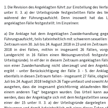
1. Die Revision des Angeklagten führt zur Einstellung des Verfa
unter II. 3. a) der Urteilsgründe festgestellten Fälle des
während der Führungsaufsicht. Denn insoweit hat das L
angeklagten Fälle festgestellt. Im Einzelnen:
a) Die Anklage hat dem Angeklagten Zuwiderhandlung geg
Führungsaufsicht, teils tateinheitlich mit schwerem sexuellen
Zeitraum vom 30. Juli bis 24. August 2018 in 23 und im Zeitrau
2018 in drei Fällen, mithin in insgesamt 26 Fällen, vor
Landgericht in 16 Fällen einen Weisungsverstoß festgestell
Urteilsgründe). In elf der in diesem Zeitraum angeklagten Fäl
von einer Zuwiderhandlung nicht überzeugt und den Angekla
ergibt - unter Berücksichtigung der Fälle 3. - 5. der Anklag
ebenfalls in diesen Zeitraum fallen - insgesamt 27 Fälle, obgl
Juli bis 24. August 2018 lediglich 26 Tage umfasst und sowohl A
ausgehen, dass die insgesamt gleichförmig ablaufenden Wei
einem anderen Tag“ begangen wurden. Das Urteil kann auc
werden, dass der Angeklagte sich mit dem festgestellten sexu
einer der 15 unter II. 3. a) der Urteilsgründe dargelegte