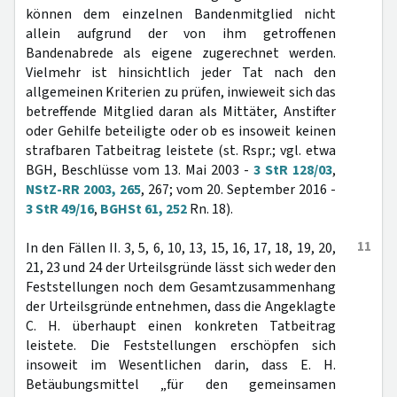
können dem einzelnen Bandenmitglied nicht
allein aufgrund der von ihm getroffenen
Bandenabrede als eigene zugerechnet werden.
Vielmehr ist hinsichtlich jeder Tat nach den
allgemeinen Kriterien zu prüfen, inwieweit sich das
betreffende Mitglied daran als Mittäter, Anstifter
oder Gehilfe beteiligte oder ob es insoweit keinen
strafbaren Tatbeitrag leistete (st. Rspr.; vgl. etwa
BGH, Beschlüsse vom 13. Mai 2003 -
3 StR 128/03
,
NStZ-RR 2003, 265
, 267; vom 20. September 2016 -
3 StR 49/16
,
BGHSt 61, 252
Rn. 18).
11
In den Fällen II. 3, 5, 6, 10, 13, 15, 16, 17, 18, 19, 20,
21, 23 und 24 der Urteilsgründe lässt sich weder den
Feststellungen noch dem Gesamtzusammenhang
der Urteilsgründe entnehmen, dass die Angeklagte
C. H. überhaupt einen konkreten Tatbeitrag
leistete. Die Feststellungen erschöpfen sich
insoweit im Wesentlichen darin, dass E. H.
Betäubungsmittel „für den gemeinsamen