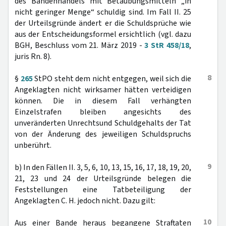
des Bandenhandels mit Betäubungsmitteln „in
nicht geringer Menge“ schuldig sind. Im Fall II. 25
der Urteilsgründe ändert er die Schuldsprüche wie
aus der Entscheidungsformel ersichtlich (vgl. dazu
BGH, Beschluss vom 21. März 2019 -
3 StR 458/18
,
juris Rn. 8).
8
§
265
StPO steht dem nicht entgegen, weil sich die
Angeklagten nicht wirksamer hätten verteidigen
können. Die in diesem Fall verhängten
Einzelstrafen bleiben angesichts des
unveränderten Unrechtsund Schuldgehalts der Tat
von der Änderung des jeweiligen Schuldspruchs
unberührt.
9
b) In den Fällen II. 3, 5, 6, 10, 13, 15, 16, 17, 18, 19, 20,
21, 23 und 24 der Urteilsgründe belegen die
Feststellungen eine Tatbeteiligung der
Angeklagten C. H. jedoch nicht. Dazu gilt:
10
Aus einer Bande heraus begangene Straftaten