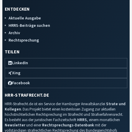
ENTDECKEN
Aktuelle Ausgabe
HRRS-Beiträge suchen
Archiv
Rechtsprechung
TEILEN
LinkedIn
Xing
Facebook
HRR-STRAFRECHT.DE
HRR-Strafrecht.de ist ein Service der Hamburger Anwaltskanzlei
Strate und
Kollegen
. Das Projekt bietet einen kostenlosen Zugang zur aktuellen
höchstrichterlichen Rechtsprechung im Strafrecht und Strafverfahrensrecht.
Es besteht aus der juristischen Fachzeitschrift
HRRS
, einem monatlichen
Newsletter
und einer
Rechtsprechungs-Datenbank
mit der
vollständigen strafrechtlichen Rechtsprechung des Bundesgerichtshofs