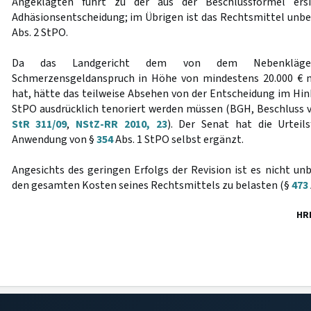
Angeklagten führt zu der aus der Beschlussformel ersi
Adhäsionsentscheidung; im Übrigen ist das Rechtsmittel unb
Abs. 2 StPO.
Da das Landgericht dem von dem Nebenkläge
Schmerzensgeldanspruch in Höhe von mindestens 20.000 € n
hat, hätte das teilweise Absehen von der Entscheidung im Hin
StPO ausdrücklich tenoriert werden müssen (BGH, Beschluss 
StR 311/09
,
NStZ-RR 2010, 23
). Der Senat hat die Urteil
Anwendung von §
354
Abs. 1 StPO selbst ergänzt.
Angesichts des geringen Erfolgs der Revision ist es nicht un
den gesamten Kosten seines Rechtsmittels zu belasten (§
473
HR