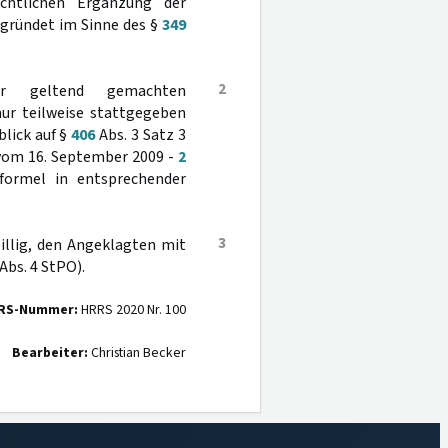
chtlichen Ergänzung der
egründet im Sinne des §
349
2
r geltend gemachten
ur teilweise stattgegeben
blick auf §
406
Abs. 3 Satz 3
vom 16. September 2009 -
2
sformel in entsprechender
3
billig, den Angeklagten mit
Abs. 4 StPO).
RS-Nummer:
HRRS 2020 Nr. 100
Bearbeiter:
Christian Becker