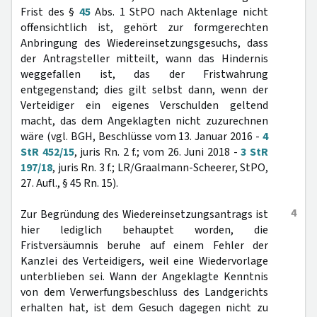
Frist des §
45
Abs. 1 StPO nach Aktenlage nicht
offensichtlich ist, gehört zur formgerechten
Anbringung des Wiedereinsetzungsgesuchs, dass
der Antragsteller mitteilt, wann das Hindernis
weggefallen ist, das der Fristwahrung
entgegenstand; dies gilt selbst dann, wenn der
Verteidiger ein eigenes Verschulden geltend
macht, das dem Angeklagten nicht zuzurechnen
wäre (vgl. BGH, Beschlüsse vom 13. Januar 2016 -
4
StR 452/15
, juris Rn. 2 f.; vom 26. Juni 2018 -
3 StR
197/18
, juris Rn. 3 f.; LR/Graalmann-Scheerer, StPO,
27. Aufl., § 45 Rn. 15).
4
Zur Begründung des Wiedereinsetzungsantrags ist
hier lediglich behauptet worden, die
Fristversäumnis beruhe auf einem Fehler der
Kanzlei des Verteidigers, weil eine Wiedervorlage
unterblieben sei. Wann der Angeklagte Kenntnis
von dem Verwerfungsbeschluss des Landgerichts
erhalten hat, ist dem Gesuch dagegen nicht zu