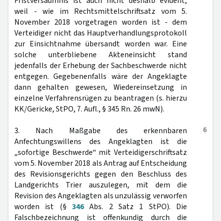
Fristversäumnis ist auch nicht deshalb evident,
weil - wie im Rechtsmittelschriftsatz vom 5.
November 2018 vorgetragen worden ist - dem
Verteidiger nicht das Hauptverhandlungsprotokoll
zur Einsichtnahme übersandt worden war. Eine
solche unterbliebene Akteneinsicht stand
jedenfalls der Erhebung der Sachbeschwerde nicht
entgegen. Gegebenenfalls wäre der Angeklagte
dann gehalten gewesen, Wiedereinsetzung in
einzelne Verfahrensrügen zu beantragen (s. hierzu
KK/Gericke, StPO, 7. Aufl., § 345 Rn. 26 mwN).
6
3. Nach Maßgabe des erkennbaren
Anfechtungswillens des Angeklagten ist die
„sofortige Beschwerde“ mit Verteidigerschriftsatz
vom 5. November 2018 als Antrag auf Entscheidung
des Revisionsgerichts gegen den Beschluss des
Landgerichts Trier auszulegen, mit dem die
Revision des Angeklagten als unzulässig verworfen
worden ist (§
346
Abs. 2 Satz 1 StPO). Die
Falschbezeichnung ist offenkundig durch die