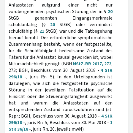
Anlasstaten aufgrund einer nicht nur
vorübergehenden psychischen Störung der in §
20
StGB genannten Eingangsmerkmale
schuldunfähig (§
20
StGB) oder vermindert
schuldfähig (§
21
StGB) war und die Tatbegehung
hierauf beruht. Der erforderliche symptomatische
Zusammenhang besteht, wenn der festgestellte,
für die Schuldfähigkeit bedeutsame Zustand des
Täters für die Anlasstat kausal geworden ist, wobei
Mitursächlichkeit genügt (BGH
NStZ-RR 2017, 272
,
273; BGH, Beschluss vom 30. August 2018 -
4 StR
296/18
-, juris Rn. 5). In den Urteilsgründen ist
dazulegen, wie sich die festgestellte psychische
Störung in der jeweiligen Tatsituation auf die
Einsicht oder die Steuerungsfähigkeit ausgewirkt
hat und warum die Anlasstaten auf den
entsprechenden Zustand zurückzuführen sind (st.
Rspr.; BGH, Beschluss vom 30. August 2018 -
4 StR
296/18
-, juris Rn. 5; Beschluss vom 30. Mai 2018 -
1
StR 36/18
-, juris Rn. 20, jeweils mwN).