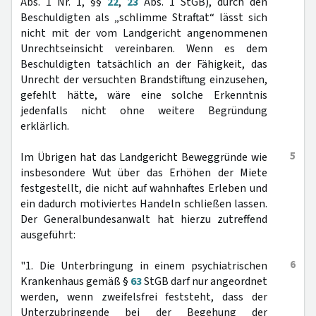
Abs. 1 Nr. 1, §§
22
,
23
Abs. 1 StGB), durch den
Beschuldigten als „schlimme Straftat“ lässt sich
nicht mit der vom Landgericht angenommenen
Unrechtseinsicht vereinbaren. Wenn es dem
Beschuldigten tatsächlich an der Fähigkeit, das
Unrecht der versuchten Brandstiftung einzusehen,
gefehlt hätte, wäre eine solche Erkenntnis
jedenfalls nicht ohne weitere Begründung
erklärlich.
5
Im Übrigen hat das Landgericht Beweggründe wie
insbesondere Wut über das Erhöhen der Miete
festgestellt, die nicht auf wahnhaftes Erleben und
ein dadurch motiviertes Handeln schließen lassen.
Der Generalbundesanwalt hat hierzu zutreffend
ausgeführt:
6
"1. Die Unterbringung in einem psychiatrischen
Krankenhaus gemäß §
63
StGB darf nur angeordnet
werden, wenn zweifelsfrei feststeht, dass der
Unterzubringende bei der Begehung der