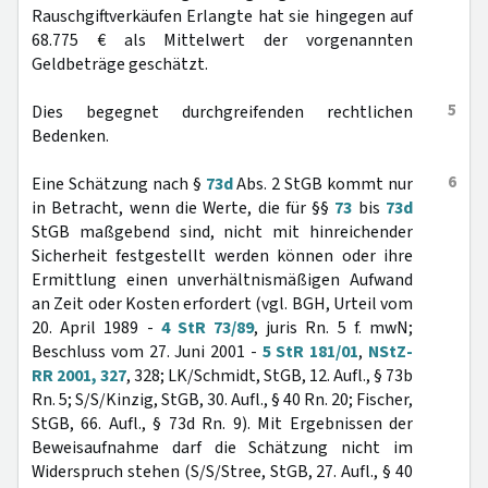
Rauschgiftverkäufen Erlangte hat sie hingegen auf
68.775 € als Mittelwert der vorgenannten
Geldbeträge geschätzt.
5
Dies begegnet durchgreifenden rechtlichen
Bedenken.
6
Eine Schätzung nach §
73d
Abs. 2 StGB kommt nur
in Betracht, wenn die Werte, die für §§
73
bis
73d
StGB maßgebend sind, nicht mit hinreichender
Sicherheit festgestellt werden können oder ihre
Ermittlung einen unverhältnismäßigen Aufwand
an Zeit oder Kosten erfordert (vgl. BGH, Urteil vom
20. April 1989 -
4 StR 73/89
, juris Rn. 5 f. mwN;
Beschluss vom 27. Juni 2001 -
5 StR 181/01
,
NStZ-
RR 2001, 327
, 328; LK/Schmidt, StGB, 12. Aufl., § 73b
Rn. 5; S/S/Kinzig, StGB, 30. Aufl., § 40 Rn. 20; Fischer,
StGB, 66. Aufl., § 73d Rn. 9). Mit Ergebnissen der
Beweisaufnahme darf die Schätzung nicht im
Widerspruch stehen (S/S/Stree, StGB, 27. Aufl., § 40