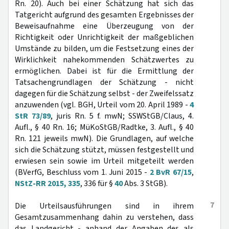
Rn. 20). Auch bei einer Schätzung hat sich das
Tatgericht aufgrund des gesamten Ergebnisses der
Beweisaufnahme eine Überzeugung von der
Richtigkeit oder Unrichtigkeit der maßgeblichen
Umstände zu bilden, um die Festsetzung eines der
Wirklichkeit nahekommenden Schätzwertes zu
ermöglichen. Dabei ist für die Ermittlung der
Tatsachengrundlagen der Schätzung - nicht
dagegen für die Schätzung selbst - der Zweifelssatz
anzuwenden (vgl. BGH, Urteil vom 20. April 1989 -
4
StR 73/89
, juris Rn. 5 f. mwN; SSWStGB/Claus, 4.
Aufl., § 40 Rn. 16; MüKoStGB/Radtke, 3. Aufl., § 40
Rn. 121 jeweils mwN). Die Grundlagen, auf welche
sich die Schätzung stützt, müssen festgestellt und
erwiesen sein sowie im Urteil mitgeteilt werden
(BVerfG, Beschluss vom 1. Juni 2015 -
2 BvR 67/15
,
NStZ-RR 2015, 335
, 336 für §
40
Abs. 3 StGB).
7
Die Urteilsausführungen sind in ihrem
Gesamtzusammenhang dahin zu verstehen, dass
das Landgericht - anhand der Angaben des als