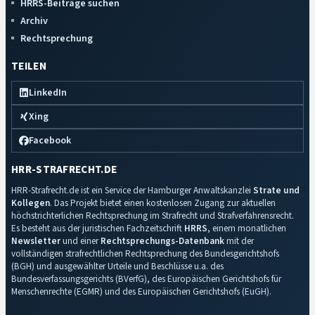
HRRS-Beiträge suchen
Archiv
Rechtsprechung
TEILEN
LinkedIn
Xing
Facebook
HRR-STRAFRECHT.DE
HRR-Strafrecht.de ist ein Service der Hamburger Anwaltskanzlei
Strate und
Kollegen
. Das Projekt bietet einen kostenlosen Zugang zur aktuellen
höchstrichterlichen Rechtsprechung im Strafrecht und Strafverfahrensrecht.
Es besteht aus der juristischen Fachzeitschrift
HRRS
, einem monatlichen
Newsletter
und einer
Rechtsprechungs-Datenbank
mit der
vollständigen strafrechtlichen Rechtsprechung des Bundesgerichtshofs
(BGH) und ausgewählter Urteile und Beschlüsse u.a. des
Bundesverfassungsgerichts (BVerfG), des Europäischen Gerichtshofs für
Menschenrechte (EGMR) und des Europäischen Gerichtshofs (EuGH).