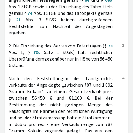
angeordneten Maßregeln gemäß §
64
und §
69a
Abs. 1 StGB sowie zu der Einziehung des Tatmittels
gemäß §
74
Abs. 1 StGB und des Tatobjekts gemäß
§
21
Abs. 3 StVG keinen durchgreifenden
Rechtsfehler zum Nachteil des Angeklagten
ergeben.
3
2. Die Einziehung des Wertes von Taterträgen (§
73
Abs. 1, §
73c
Satz 1 StGB) hält rechtlicher
Überprüfung demgegenüber nur in Höhe von 56.450
€ stand.
4
Nach den Feststellungen des Landgerichts
verkaufte der Angeklagte „zwischen 787 und 1.092
Gramm Kokain“ zu einem Gesamtverkaufspreis
zwischen 56.450 € und 81.100 €. Bei der
Bestimmung der nicht geringen Menge des
Rauschgifts im Rahmen der rechtlichen Würdigung
und bei der Strafzumessung hat die Strafkammer -
in dubio pro reo - eine Verkaufsmenge von 787
Gramm Kokain zugrunde gelegt. Das aus den