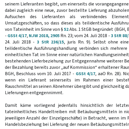
seinem Lieferanten begibt, um einerseits die vorangegangene
dabei zugleich eine neue, zuvor bestellte Lieferung abzuholen.
Aufsuchen des Lieferanten als verbindendes Elemen
Umsatzgeschäften, so dass dieses als teilidentische Ausfü
von Tateinheit im Sinne von §
52
Abs. 1 StGB begründet (BGH, B
-
GSSt 4/17
,
NJW 2018, 2905
Rn. 23; vom 24. Juli 2018 -
3 StR 88/
24. Juli 2018 -
3 StR 236/15
, juris Rn. 9). Selbst ohne ein
teilidentische Ausführungshandlung verbinden sich mehrere
einheitlichen Tat im Sinne einer natürlichen Handlungseinhei
bestehenden Lieferbeziehung zur Entgegennahme weiterer Be
der Bezahlung bereits zuvor „auf Kommission“ erhaltener Ra
BGH, Beschluss vom 10. Juli 2017 -
GSSt 4/17
, aaO Rn. 28). N
wenn ein Lieferant seinerseits im Rahmen einer beste
Rauschmittel an seinen Abnehmer übergibt und gleichzeitig d
Lieferungen entgegennimmt.
Damit käme vorliegend jedenfalls hinsichtlich der letzt
tateinheitliches Handeltreiben mit Betäubungsmitteln in ni
jeweiligen Anzahl der Einzelgeschäfte) in Betracht, wenn i
Handelsbeziehung bei Lieferung der neuen Betäubungsmitte