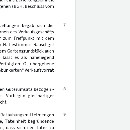
für eine Bewertungseinheit
ggehen (BGH, Beschluss vom
7
tellungen begab sich der
nen des Verkaufsgeschäfts
nn zum Treffpunkt mit dem
n H. bestimmte Rauschgift
dem Gartengrundstück auch
 lässt es als naheliegend
Verfolgten O. übergebene
ebunkerten“ Verkaufsvorrat
8
lben Güterumsatz bezogen -
s Vorliegen gleichartiger
cht.
9
 Betäubungsmittelmengen
se, Tateinheit begründende
n, dass sich der Täter zu