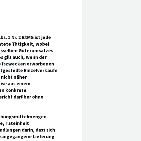
bs. 1 Nr. 2 BtMG ist jede
tete Tätigkeit, wobei
desselben Güterumsatzes
s gilt auch, wenn der
rkaufszwecken erworbenen
tgestellte Einzelverkäufe
 nicht näher
eise aus einem
gen konkrete
ericht darüber ohne
täubungsmittelmengen
e, Tateinheit
dlungen darin, dass sich
vorangegangene Lieferung