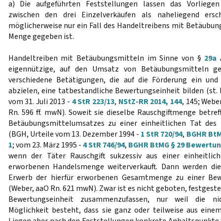
a) Die aufgeführten Feststellungen lassen das Vorliegen
zwischen den drei Einzelverkäufen als naheliegend ersc
möglicherweise nur ein Fall des Handeltreibens mit Betäubung
Menge gegeben ist.
Handeltreiben mit Betäubungsmitteln im Sinne von §
29a
A
eigennützige, auf den Umsatz von Betäubungsmitteln ger
verschiedene Betätigungen, die auf die Förderung ein un
abzielen, eine tatbestandliche Bewertungseinheit bilden (st.
vom 31. Juli 2013 -
4 StR 223/13
,
NStZ-RR 2014, 144
, 145; Weber
Rn. 596 ff. mwN). Soweit sie dieselbe Rauschgiftmenge betref
Betäubungsmittelumsatzes zu einer einheitlichen Tat des
(BGH, Urteile vom 13. Dezember 1994 -
1 StR 720/94
,
BGHR BtM
1
; vom 23. März 1995 -
4 StR 746/94
,
BGHR BtMG § 29 Bewertun
wenn der Täter Rauschgift sukzessiv aus einer einheitli
erworbenen Handelsmenge weiterverkauft. Dann werden die
Erwerb der hierfür erworbenen Gesamtmenge zu einer Bew
(Weber, aaO Rn. 621 mwN). Zwar ist es nicht geboten, festgeste
Bewertungseinheit zusammenzufassen, nur weil die nic
Möglichkeit besteht, dass sie ganz oder teilweise aus ein