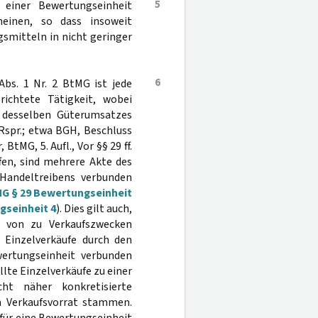
5
 einer Bewertungseinheit
heinen, so dass insoweit
smitteln in nicht geringer
6
bs. 1 Nr. 2 BtMG ist jede
ichtete Tätigkeit, wobei
d desselben Güterumsatzes
 Rspr.; etwa BGH, Beschluss
, BtMG, 5. Aufl., Vor §§ 29 ff.
fen, sind mehrere Akte des
 Handeltreibens verbunden
G § 29 Bewertungseinheit
gseinheit 4
). Dies gilt auch,
ch von zu Verkaufszwecken
 Einzelverkäufe durch den
ertungseinheit verbunden
llte Einzelverkäufe zu einer
ht näher konkretisierte
em Verkaufsvorrat stammen.