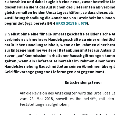
zu bezahlen und dabei zugleich eine neue, zuvor bestellte Li
diesen Fällen dient das Aufsuchen des Lieferanten als verbi
gleichermaßen beiden Umsatzgeschäften, so dass dieses als 
Ausführungshandlung die Annahme von Tateinheit im Sinne 
begründet (vgl. bereits BGH
HRRS 2018 Nr. 679
).
3. Selbst ohne eine für alle Umsatzgeschäfte teilidentische
verbinden sich mehrere Handelsgeschäfte zu einer einheitlic
natürlichen Handlungseinheit, wenn es im Rahmen einer be
zur Entgegennahme weiterer Betäubungsmittel aus Anlass d
zuvor „auf Kommission“ erhaltener Rauschgiftmengen kommt
gelten, wenn ein Lieferant seinerseits im Rahmen einer bes
Handelsbeziehung Rauschmittel an seinen Abnehmer übergibt
Geld für vorangegangene Lieferungen entgegennimmt.
Entscheidungstenor
Auf die Revision des Angeklagten wird das Urteil des 
vom 23. Mai 2018, soweit es ihn betrifft, mit den
Feststellungen aufgehoben,