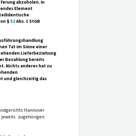
eferung abzuholen. In
ndendes Element
teilidentische
von §
52
Abs. 1 StGB
 Ausführungshandlung
hen Tat im Sinne einer
stehenden Lieferbeziehung
er Bezahlung bereits
. Nichts anderes hat zu
tehenden
 und gleichzeitig das
Landgerichts Hannover
 jeweils zugehörigen