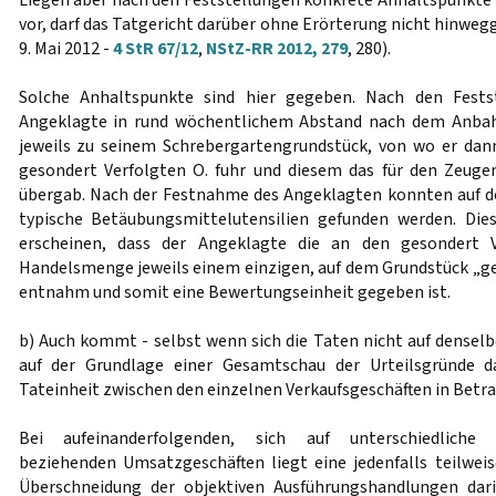
Liegen aber nach den Feststellungen konkrete Anhaltspunkte 
vor, darf das Tatgericht darüber ohne Erörterung nicht hinwe
9. Mai 2012 -
4 StR 67/12
,
NStZ-RR 2012, 279
, 280).
Solche Anhaltspunkte sind hier gegeben. Nach den Fests
Angeklagte in rund wöchentlichem Abstand nach dem Anbah
jeweils zu seinem Schrebergartengrundstück, von wo er da
gesondert Verfolgten O. fuhr und diesem das für den Zeuge
übergab. Nach der Festnahme des Angeklagten konnten auf 
typische Betäubungsmittelutensilien gefunden werden. Dies
erscheinen, dass der Angeklagte die an den gesondert 
Handelsmenge jeweils einem einzigen, auf dem Grundstück „g
entnahm und somit eine Bewertungseinheit gegeben ist.
b) Auch kommt - selbst wenn sich die Taten nicht auf dense
auf der Grundlage einer Gesamtschau der Urteilsgründe da
Tateinheit zwischen den einzelnen Verkaufsgeschäften in Betra
Bei aufeinanderfolgenden, sich auf unterschiedliche
beziehenden Umsatzgeschäften liegt eine jedenfalls teilwei
Überschneidung der objektiven Ausführungshandlungen dari