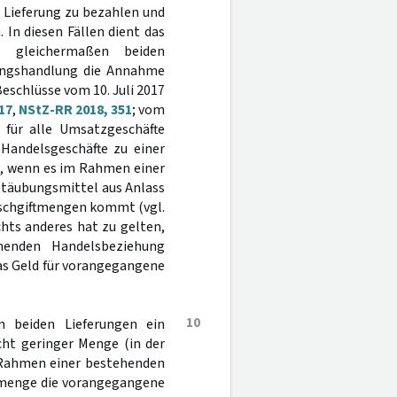
 Lieferung zu bezahlen und
 In diesen Fällen dient das
t gleichermaßen beiden
hrungshandlung die Annahme
eschlüsse vom 10. Juli 2017
17
,
NStZ-RR 2018, 351
; vom
e für alle Umsatzgeschäfte
 Handelsgeschäfte zu einer
t, wenn es im Rahmen einer
täubungsmittel aus Anlass
uschgiftmengen kommt (vgl.
ichts anderes hat zu gelten,
henden Handelsbeziehung
as Geld für vorangegangene
10
en beiden Lieferungen ein
cht geringer Menge (in der
m Rahmen einer bestehenden
lmenge die vorangegangene