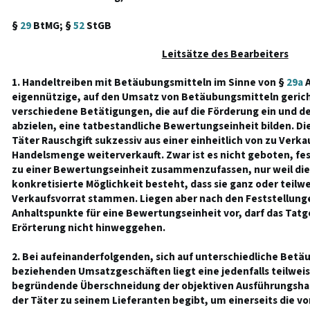
§
29
BtMG; §
52
StGB
Leitsätze des Bearbeiters
1. Handeltreiben mit Betäubungsmitteln im Sinne von §
29a
A
eigennützige, auf den Umsatz von Betäubungsmitteln gerich
verschiedene Betätigungen, die auf die Förderung ein und 
abzielen, eine tatbestandliche Bewertungseinheit bilden. Die
Täter Rauschgift sukzessiv aus einer einheitlich von zu Ve
Handelsmenge weiterverkauft. Zwar ist es nicht geboten, fes
zu einer Bewertungseinheit zusammenzufassen, nur weil die
konkretisierte Möglichkeit besteht, dass sie ganz oder teilw
Verkaufsvorrat stammen. Liegen aber nach den Feststellun
Anhaltspunkte für eine Bewertungseinheit vor, darf das Tatg
Erörterung nicht hinweggehen.
2. Bei aufeinanderfolgenden, sich auf unterschiedliche Be
beziehenden Umsatzgeschäften liegt eine jedenfalls teilweis
begründende Überschneidung der objektiven Ausführungshan
der Täter zu seinem Lieferanten begibt, um einerseits die 