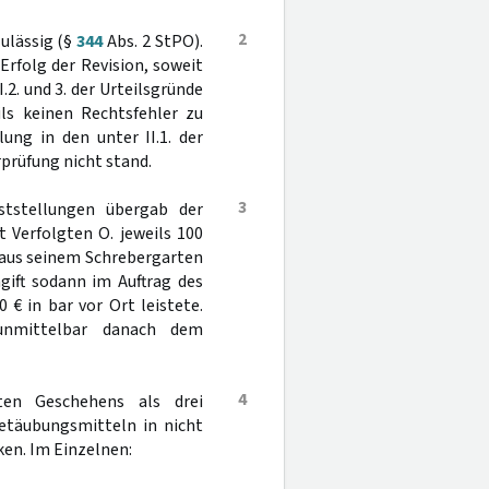
2
ulässig (§
344
Abs. 2 StPO).
rfolg der Revision, soweit
.2. und 3. der Urteilsgründe
ils keinen Rechtsfehler zu
ung in den unter II.1. der
rprüfung nicht stand.
3
eststellungen übergab der
Verfolgten O. jeweils 100
 aus seinem Schrebergarten
gift sodann im Auftrag des
 € in bar vor Ort leistete.
unmittelbar danach dem
4
lten Geschehens als drei
etäubungsmitteln in nicht
en. Im Einzelnen: