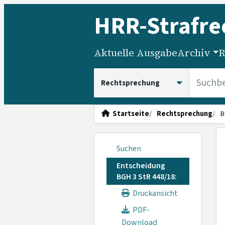
HRR
-Strafre
Aktuelle Ausgabe
Archiv
R
HRRS durchsuchen
Startseite
Rechtsprechung
B
Suchen
Entscheidung
BGH 3 StR 448/18:
Druckansicht
PDF-
Download