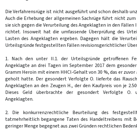
Die Verfahrensrüge ist nicht ausgeführt und schon deshalb unz
Auch die Erhebung der allgemeinen Sachrüge führt nicht zum E
sie sich gegen die Verurteilung des Angeklagten in den Fällen II
richtet. Insoweit hat die umfassende Überprüfung des Urte
Lasten des Angeklagten ergeben. Dagegen hält die Verurteil
Urteilsgründe festgestellten Fällen revisionsgerichtlicher Übe
1. Nach den unter II.1. der Urteilsgründe getroffenen F
Angeklagte an drei Tagen im September 2017 dem gesondert 
Gramm Heroin mit einem HHCl-Gehalt von 30 %, das er zuvor
geholt hatte. Der gesondert Verfolgte O. lieferte das Rausch
Angeklagten an den Zeugen H., der den Kaufpreis von je 2.500
Dieses Geld überbrachte der gesondert Verfolgte O. 
Angeklagten.
2. Die konkurrenzrechtliche Beurteilung des festgestel
tatmehrheitlich begangene Taten des Handeltreibens mit B
geringer Menge begegnet aus zwei Gründen rechtlichen Bedenk